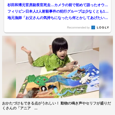
杉田和博元官房副長官死去…カメラの前で初めて語ったオウム
真理教事件、警察庁長官銃...
フィリピン日本人2人射殺事件の犯行グループは少なくとも10
人か 役割分担し“偽名...
地元漁師「お父さんの気持ちになったら何とかしてあげたい」
初めて海を捜索 発生から...
Recommended by
おかたづけもできる点がうれしい！ 動物の鳴き声やセリフが盛りだ
くさんの「アニア ...