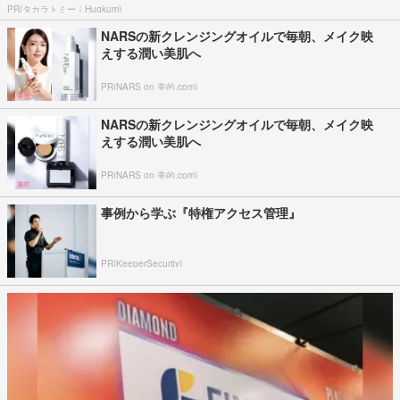
PR(タカラトミー｜Hugkum)
NARSの新クレンジングオイルで毎朝、メイク映
えする潤い美肌へ
PR(NARS on 美的.com)
NARSの新クレンジングオイルで毎朝、メイク映
えする潤い美肌へ
PR(NARS on 美的.com)
事例から学ぶ『特権アクセス管理』
PR(KeeperSecurity)