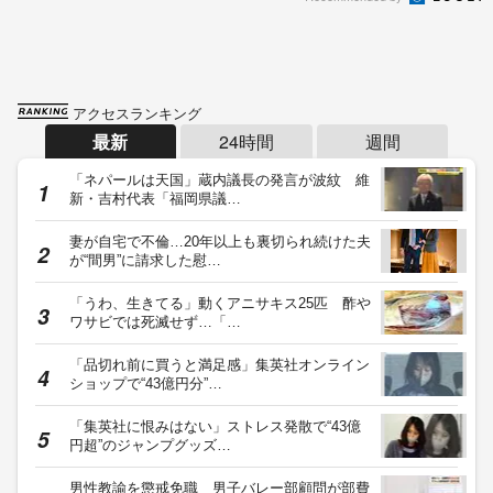
アクセスランキング
最新
24時間
週間
「ネパールは天国」蔵内議長の発言が波紋 維
新・吉村代表「福岡県議…
妻が自宅で不倫…20年以上も裏切られ続けた夫
が“間男”に請求した慰…
「うわ、生きてる」動くアニサキス25匹 酢や
ワサビでは死滅せず…「…
「品切れ前に買うと満足感」集英社オンライン
ショップで“43億円分”…
「集英社に恨みはない」ストレス発散で“43億
円超”のジャンプグッズ…
男性教諭を懲戒免職 男子バレー部顧問が部費