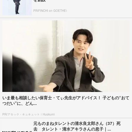
PR(FINCHI on GOETHE)
いま最も相談したい保育士・てぃ先生がアドバイス！ 子どもの“おて
つだい”に、どん...
PR(アタック・キュキュット｜Hugkum)
元ものまねタレントの清水良太郎さん（37）死
去 タレント・清水アキラさんの息子｜...