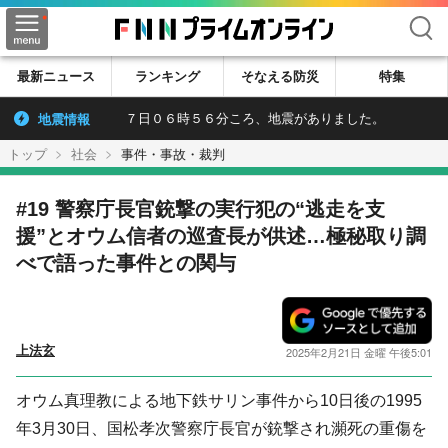
検索
最新ニュース
ランキング
そなえる防災
特集
地震情報
７日０６時５６分ころ、地震がありました。
トップ
社会
事件・事故・裁判
#19 警察庁長官銃撃の実行犯の“逃走を支
援”とオウム信者の巡査長が供述…極秘取り調
べで語った事件との関与
上法玄
2025年2月21日 金曜 午後5:01
オウム真理教による地下鉄サリン事件から10日後の1995
年3月30日、国松孝次警察庁長官が銃撃され瀕死の重傷を