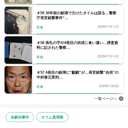
＃59 30年前の銃弾で欠けたタイルは語る…警察
庁長官銃撃事件“…
2025年7月11日
社会
＃58 表札の字や4発目の供述に食い違い…捜査資
料に記された警察…
2025年7月11日
社会
＃57 4発目の銃弾に“齟齬”が…長官銃撃“自供”の
中村泰元受刑…
2025年7月4日
社会
一覧ページへ
未解決事件
オウム真理教