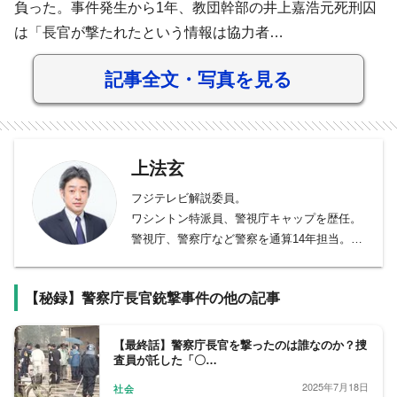
負った。事件発生から1年、教団幹部の井上嘉浩元死刑囚
は「長官が撃たれたという情報は協力者…
記事全文・写真を見る
上法玄
フジテレビ解説委員。
ワシントン特派員、警視庁キャップを歴任。
警視庁、警察庁など警察を通算14年担当。そ
の他、宮内庁、厚生労働省、政治部デスク、
防衛省を担当し、皇室、新型インフルエンザ
【秘録】警察庁長官銃撃事件の他の記事
感染拡大や医療問題、東日本大震災、安全保
障問題を取材。 2011年から2015年までワシ
ントン特派員。米大統領選、議会、国務省、
【最終話】警察庁長官を撃ったのは誰なのか？捜
査員が託した「〇…
国防総省を取材。
2025年7月18日
社会