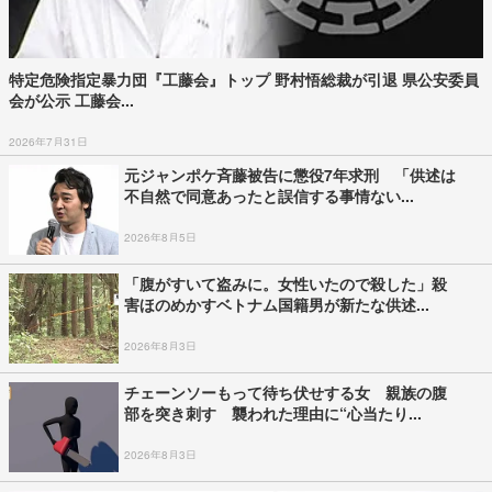
特定危険指定暴力団『工藤会』トップ 野村悟総裁が引退 県公安委員
会が公示 工藤会...
2026年7月31日
元ジャンポケ斉藤被告に懲役7年求刑 「供述は
不自然で同意あったと誤信する事情ない...
2026年8月5日
「腹がすいて盗みに。女性いたので殺した」殺
害ほのめかすベトナム国籍男が新たな供述...
2026年8月3日
チェーンソーもって待ち伏せする女 親族の腹
部を突き刺す 襲われた理由に“心当たり...
2026年8月3日