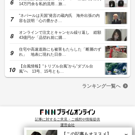
14万円余を私的流用…旅…
“ネパールは天国”発言の蔵内氏 海外出張の内
容を説明「心の豊かさ…
オンラインで注文とキャンセル繰り返し 総額
43億円か「品切れ前に購…
住宅や高速道路にも被害もたらした「断層のず
れ」 地表に現れた日奈…
【台風情報】“トリプル台風”から“ダブル台
風”へ 13号、15号とも…
ランキング一覧へ
記事に対するご意見・ご感想や情報提供
運営会社
© Fuji News Network, Inc. All rights reserved.
×
【この記事もオススメ】