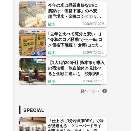
今年の米は品質良好なのに、
農家は「価格下落」の不安
超早場米・金峰コシヒカリが
出発式【鹿児島】
2026年7月22日
経済
｢去年と比べて随分と安い…｣
“令和のコメ騒動”から一転 コ
メ価格下落続く 倉庫には大量
のコメ袋が山積みに 背景には
2026年7月20日
経済
何があるのか 【福岡発】
【1人1泊200円】熊本市が導入
の宿泊税 他自治体と見比べ
ると金額に違いも 税収約5億
3600万円の使い道【熊本発】
2026年7月19日
経済
一覧ページへ
SPECIAL
PR
「仕上げに3分冷凍庫DRY」で味
が見違える！？スーパードライ
が導き出した「冷え」と「辛