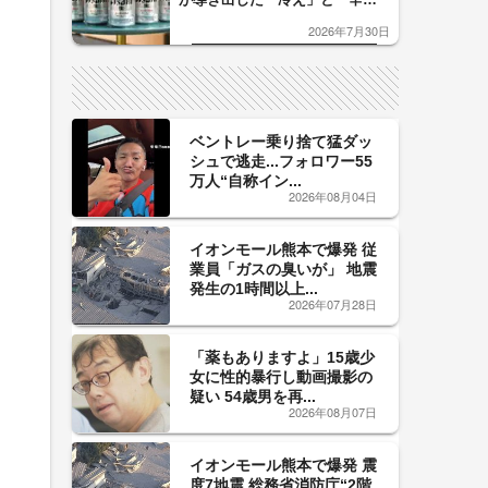
口」のおいしい関係 青く変化
2026年7月30日
した「辛口カーブ」が飲み頃の
サイン！
ベントレー乗り捨て猛ダッ
シュで逃走...フォロワー55
万人“自称イン...
2026年08月04日
イオンモール熊本で爆発 従
業員「ガスの臭いが」 地震
発生の1時間以上...
2026年07月28日
「薬もありますよ」15歳少
女に性的暴行し動画撮影の
疑い 54歳男を再...
2026年08月07日
イオンモール熊本で爆発 震
度7地震 総務省消防庁“2階