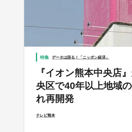
データは語る！「ニッポン経済」
『イオン熊本中央店』が
央区で40年以上地域
れ再開発
テレビ熊本