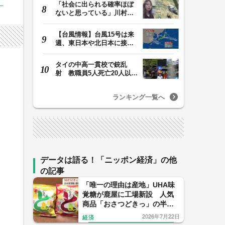
「社会に出られる確率ほぼ
ないと思っている」川村葉
音被告に無期懲役…
【台風情報】台風15号は来
週、東日本や北日本に接近
か お盆期間中の…
タイの中高一貫校で銃乱
射 教職員5人死亡20人以上
けが 容疑者の14歳…
ランキング一覧へ
データは語る！「ニッポン経済」の他
の記事
「唯一の理由は産地」UHA味
覚糖が鹿屋に工場新設 人気
商品「おさつどきっ」の半数
2000万袋を鹿児島で加工へ
2026年7月22日
経済