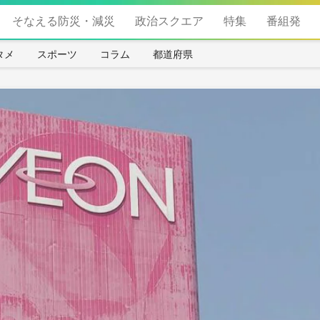
そなえる防災・減災
政治スクエア
特集
番組発
タメ
スポーツ
コラム
都道府県