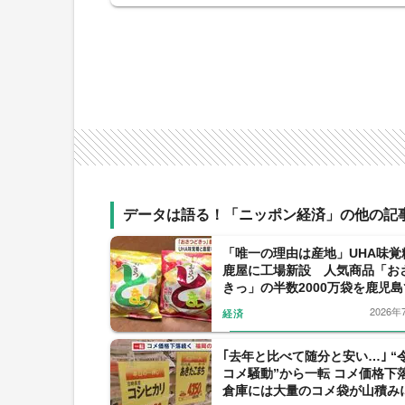
データは語る！「ニッポン経済」の他の記
「唯一の理由は産地」UHA味覚
鹿屋に工場新設 人気商品「お
きっ」の半数2000万袋を鹿児
工へ
2026年
経済
｢去年と比べて随分と安い…｣ “
コメ騒動”から一転 コメ価格下
倉庫には大量のコメ袋が山積みに