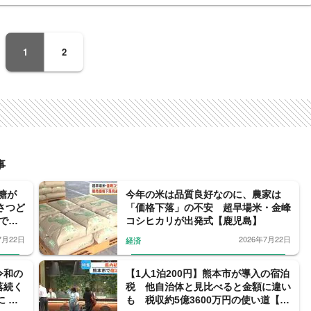
1
2
事
糖が
今年の米は品質良好なのに、農家は
さつど
「価格下落」の不安 超早場米・金峰
島で加
コシヒカリが出発式【鹿児島】
7月22日
2026年7月22日
経済
令和の
【1人1泊200円】熊本市が導入の宿泊
落続く
税 他自治体と見比べると金額に違い
 背
も 税収約5億3600万円の使い道【熊