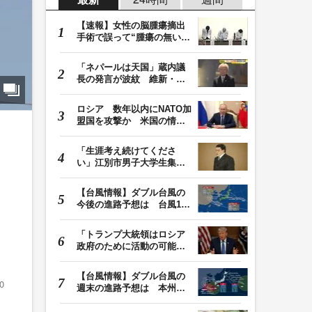
【速報】女性の脳腫瘍摘出
手術で誤って“腫瘍の無い部
位”を摘出 脳…
「ネパールは天国」蔵内議
長の発言が波紋 維新・吉
村代表「福岡県議…
ロシア 数年以内にNATO加
盟国を攻撃か 米国の情報
機関が分析 プー…
「生涯考え続けてくださ
い」江別市男子大学生集団
暴行死 主犯格・当…
【台風情報】ダブル台風の
さ
今後の進路予想は 台風13
号は9日（日）午後…
「トランプ大統領はロシア
政府のために活動の可能
性」FBIは現職大統領…
【台風情報】ダブル台風の
0
週末の進路予想は 本州は
土曜晴れも日曜は…