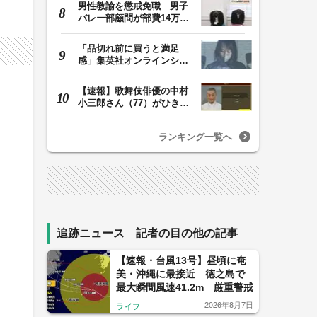
男性教諭を懲戒免職 男子
バレー部顧問が部費14万円
余を私的流用…旅…
「品切れ前に買うと満足
感」集英社オンラインショ
ップで“43億円分”…
【速報】歌舞伎俳優の中村
小三郎さん（77）がひき逃
げで書類送検 警…
ランキング一覧へ
追跡ニュース 記者の目の他の記事
【速報・台風13号】昼頃に奄
美・沖縄に最接近 徳之島で
最大瞬間風速41.2m 厳重警戒
2026年8月7日
ライフ