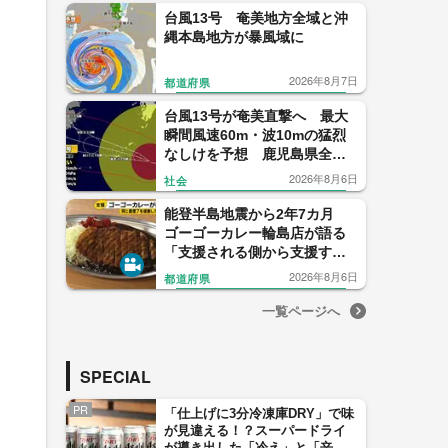
台風13号 奄美地方全域と沖
縄本島地方が暴風域に
2026年8月7日
都道府県
台風13号が奄美直撃へ 最大
瞬間風速60m・波10mの猛烈
なしけを予想 鹿児島県全域
がすでに強風域 気象予報士
2026年8月6日
社会
解説
能登半島地震から2年7カ月
ゴーゴーカレー輪島店が語る
「支援される側から支援する
側へ」
2026年8月6日
都道府県
一覧ページへ
SPECIAL
PR
「仕上げに3分冷凍庫DRY」で味
が見違える！？スーパードライ
が導き出した「冷え」と「辛