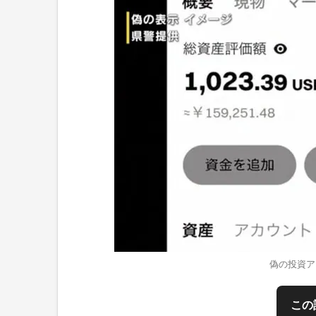
偽の投資ア
この