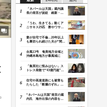
「ネパールは天国」蔵内議
長の発言が波紋 維新・吉
村代表「福岡県議…
「うわ、生きてる」動くア
ニサキス25匹 酢やワサビ
では死滅せず…「…
妻が自宅で不倫…20年以上
も裏切られ続けた夫が“間
男”に請求した慰…
台風13号 奄美地方全域と
沖縄本島地方が暴風域に
「集英社に恨みはない」ス
広
トレス発散で“43億円超”の
ジャンプグッズ…
住宅や高速道路にも被害も
たらした「断層のずれ」
地表に現れた日奈…
“ネパールは天国”発言の蔵
0
内氏 海外出張の内容を説
明「心の豊かさ…