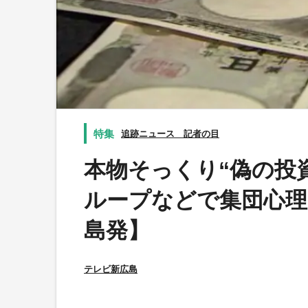
追跡ニュース 記者の目
本物そっくり“偽の投資
ループなどで集団心理
島発】
テレビ新広島