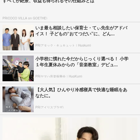
すべてが絶景、収益も得られるその仕組みとは
PR(COCO VILLA on GOETHE)
いま最も相談したい保育士・てぃ先生がアドバ
イス！ 子どもの“おてつだい”に、どん...
PR(アタック・キュキュット｜Hugkum)
小学校に慣れた今だからじっくり選べる！ 小学
１年生夏休みからの「音楽教室」デビュ...
PR(ヤマハ音楽振興会｜HugKum)
【大人気】ひんやり冷感寝具で快適な睡眠をあ
なたに。
PR(アイリスプラザ)