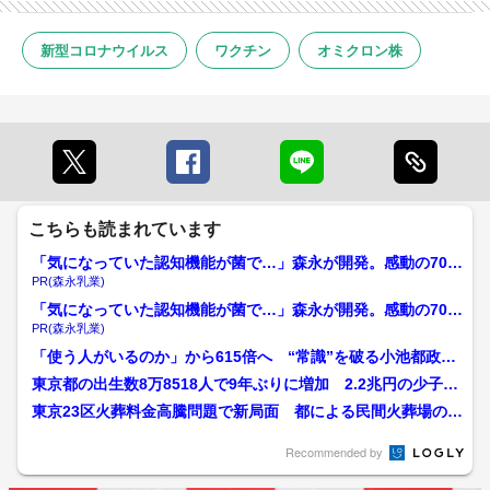
新型コロナウイルス
ワクチン
オミクロン株
こちらも読まれています
「気になっていた認知機能が菌で…」森永が開発。感動の70代
続出
PR(森永乳業)
「気になっていた認知機能が菌で…」森永が開発。感動の70代
続出
PR(森永乳業)
「使う人がいるのか」から615倍へ “常識”を破る小池都政10
年 子育て支援は数...
東京都の出生数8万8518人で9年ぶりに増加 2.2兆円の少子化
対策 海外からも...
東京23区火葬料金高騰問題で新局面 都による民間火葬場の買
収も？
Recommended by