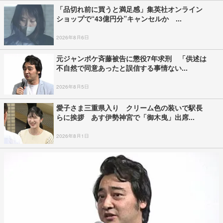
「品切れ前に買うと満足感」集英社オンライン
ショップで“43億円分”キャンセルか ...
2026年8月6日
元ジャンポケ斉藤被告に懲役7年求刑 「供述は
不自然で同意あったと誤信する事情ない...
2026年8月5日
愛子さま三重県入り クリーム色の装いで駅長
らに挨拶 あす伊勢神宮で「御木曳」出席...
2026年8月1日