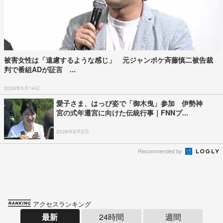
被害女性は「遠慮するような感じ」 元ジャンポケ斉藤慎二被告裁
判で番組ADが証言 ...
2026年5月14日
愛子さま、はっぴ姿で「御木曳」参加 伊勢神
宮の式年遷宮に向けた伝統行事｜FNNプ...
2026年8月2日
Recommended by
アクセスランキング
最新
24時間
週間