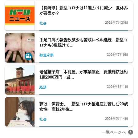
者歴20年。
【長崎県】新型コロナは11週ぶりに減少 夏休み
が要因か？
拉致被害者横田めぐみさんの娘・キムヘギョ
ンさんを北朝鮮でテレビ単独取材、小池都知
2026年7月30日
社会
事誕生から現在まで都政取材継続中、ＡＩＪ
巨額年金消失事件取材、ＴＰＰ＝環太平洋経
手足口病の報告数減少も警戒レベル継続 新型コ
済連携協定を国内外で取材、国政・都政など
ロナも8週続けて…
の選挙取材、のほか、永田町・霞が関で与野
2026年7月9日
都道府県
党問わず政治・経済分野を幅広く取材。
政治経済番組のプログラムディレクターとし
て番組制作も。
老舗菓子店「木村屋」が事業停止 負債総額は約
1億2000万円 岩…
内閣府、財務省、金融庁、総務省、経産省、
資源エネルギー庁、農水省、首相官邸、国
2026年6月1日
経済
会、財界（経団連・経済同友会・日商・東
商）担当を経て、都庁担当、経済部長。
夢は「保育士」 新型コロナ後遺症に苦しむ20歳
女性 高校2年生…
2026年5月14日
社会
一覧ページへ