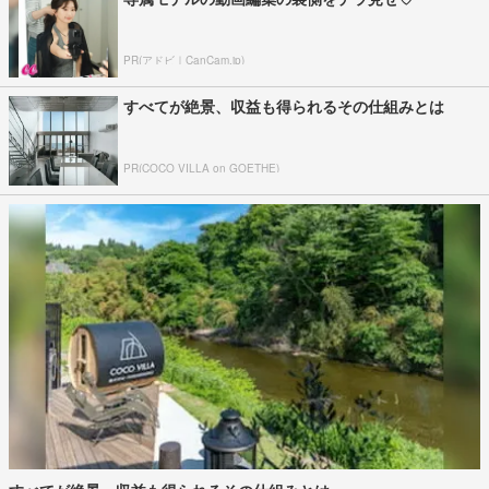
PR(アドビ｜CanCam.jp)
すべてが絶景、収益も得られるその仕組みとは
PR(COCO VILLA on GOETHE)