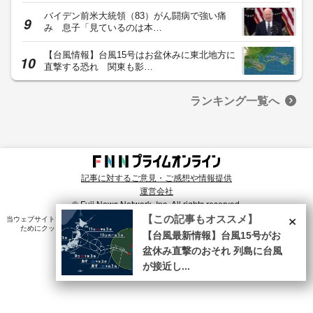
バイデン前米大統領（83）がん闘病で強い痛
み 息子「見ているのは本…
【台風情報】台風15号はお盆休みに東北地方に
直撃する恐れ 関東も影…
ランキング一覧へ
記事に対するご意見・ご感想や情報提供
運営会社
© Fuji News Network, Inc. All rights reserved.
×
【この記事もオススメ】
当ウェブサイトでは、ユーザのニーズ・興味・関⼼に合致したコンテンツや広告配信を提供する
ためにクッキーを使⽤しています。詳細は、
プライバシーポリシー
をご確認ください。
【台風最新情報】台風15号がお
盆休み直撃のおそれ 列島に台風
が接近し...