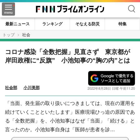
検索
最新ニュース
ランキング
そなえる防災
特集
トップ
社会
コロナ感染「全数把握」見直さず 東京都が
岸田政権に“反旗” 小池知事の“胸の内”とは
社会部
小川美那
2022年8月28日 日曜 午前11:20
「当面、発生届の取り扱いにつきましては、現在の運用を
続けていくことといたします」医療現場ひっ迫の原因であ
る「全数把握」を、小池知事はなぜ「当面」「続ける」と
言ったのか。小池知事自身は「医師が患者を診…