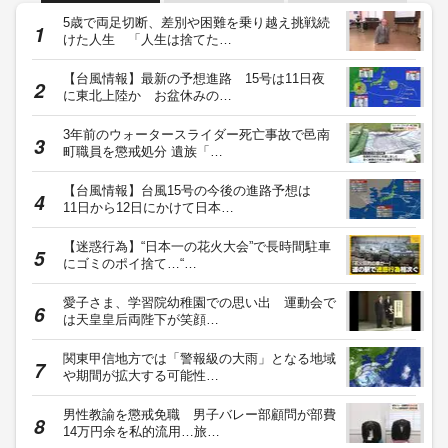
5歳で両足切断、差別や困難を乗り越え挑戦続
けた人生 「人生は捨てた…
【台風情報】最新の予想進路 15号は11日夜
に東北上陸か お盆休みの…
3年前のウォータースライダー死亡事故で邑南
町職員を懲戒処分 遺族「…
【台風情報】台風15号の今後の進路予想は
11日から12日にかけて日本…
【迷惑行為】“日本一の花火大会”で長時間駐車
にゴミのポイ捨て…“…
愛子さま、学習院幼稚園での思い出 運動会で
は天皇皇后両陛下が笑顔…
関東甲信地方では「警報級の大雨」となる地域
や期間が拡大する可能性…
男性教諭を懲戒免職 男子バレー部顧問が部費
14万円余を私的流用…旅…