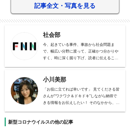
記事全文・写真を見る
社会部
今、起きている事件、事故から社会問題ま
で、幅広い分野に渡って、正確かつ分かりや
すく、時に深く掘り下げ、読者に伝えること
をモットーとしております。
事件、事故、裁判から、医療、年金、運輸･
交通･国土、教育、科学、宇宙、災害・防災
小川美那
など、幅広い分野をフォロー。天皇陛下など
「お役に立てれば幸いです」 見てくださる皆
皇室の動向、都政から首都圏自治体の行政も
さんが“ワクワク＆ドキドキ”しながら納得で
担当。社会問題、調査報道については、分野
きる情報をお伝えしたい！ そのなかから、よ
の垣根を越えて取材に取り組んでいます。
り楽しく生き残っていくための“実用的なタ
ネ”をシェアできたら嬉しいなあ、と思いつつ
新型コロナウイルスの他の記事
日々取材にあたっています。
フジテレビ報道局社会部記者兼解説委員。記