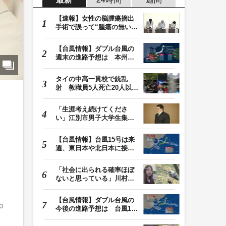
【速報】女性の脳腫瘍摘出
手術で誤って“腫瘍の無い部
位”を摘出 脳…
【台風情報】ダブル台風の
週末の進路予想は 本州は
土曜晴れも日曜は…
タイの中高一貫校で銃乱
射 教職員5人死亡20人以上
けが 容疑者の14歳…
「生涯考え続けてくださ
い」江別市男子大学生集団
暴行死 主犯格・当…
【台風情報】台風15号は来
週、東日本や北日本に接近
か お盆期間中の…
「社会に出られる確率ほぼ
ないと思っている」川村葉
音被告に無期懲役…
【台風情報】ダブル台風の
3
今後の進路予想は 台風13
号は9日（日）午後…