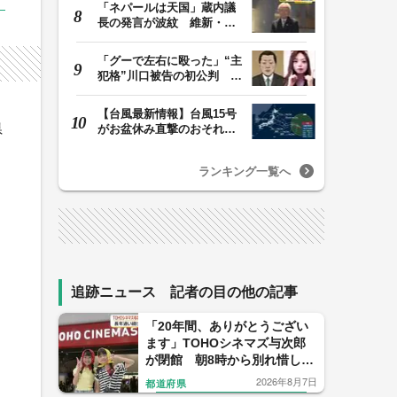
「ネパールは天国」蔵内議
長の発言が波紋 維新・吉
村代表「福岡県議…
「グーで左右に殴った」“主
犯格”川口被告の初公判 共
犯の女が証言…
【台風最新情報】台風15号
県
がお盆休み直撃のおそれ
列島に台風が接近…
ランキング一覧へ
追跡ニュース 記者の目の他の記事
「20年間、ありがとうござい
ます」TOHOシネマズ与次郎
が閉館 朝8時から別れ惜しむ
ファンも【鹿児島】
2026年8月7日
都道府県