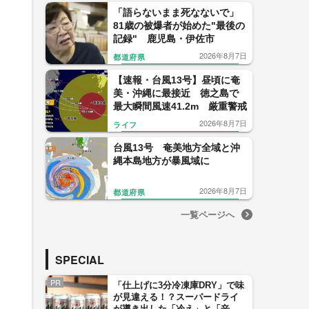
「語らないまま死なないで」
81歳の被爆者が始めた"最後の
記録" 鹿児島・伊佐市
2026年8月7日
都道府県
【速報・台風13号】昼頃に奄
美・沖縄に最接近 徳之島で
最大瞬間風速41.2m 厳重警戒
2026年8月7日
ライフ
台風13号 奄美地方全域と沖
縄本島地方が暴風域に
2026年8月7日
都道府県
一覧ページへ
SPECIAL
PR
「仕上げに3分冷凍庫DRY」で味
が見違える！？スーパードライ
が導き出した「冷え」と「辛