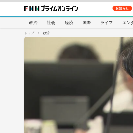
お知らせ
政治
社会
経済
国際
ライフ
エン
トップ
政治