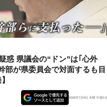
疑惑 県議会の“ドン”は｢心外
と幹部が県委員会で対面するも目
発】
2026年7月9日 木曜 午後0:3