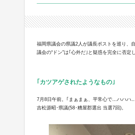
福岡県議会の県議2人が議長ポストを巡り、
議会の“ドン”は｢心外だ｣と疑惑を完全に否定
｢カツアゲされたようなもの｣
7月8日午前。｢まぁまぁ、平常心で…ハハハ
吉松源昭･県議(58･糟屋郡選出 当選7回)。