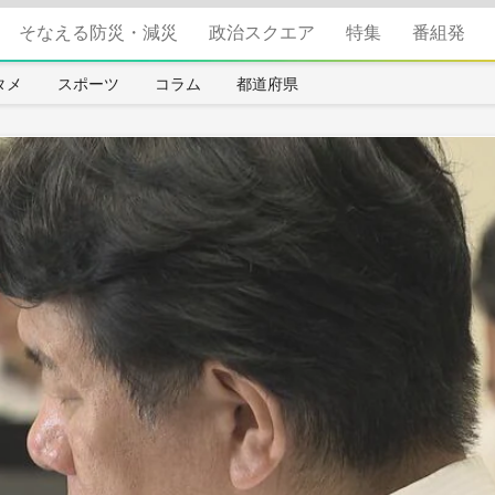
そなえる防災・減災
政治スクエア
特集
番組発
タメ
スポーツ
コラム
都道府県