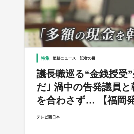
追跡ニュース 記者の目
議長職巡る“金銭授受”
だ｣ 渦中の告発議員
を合わさず… 【福岡
テレビ西日本