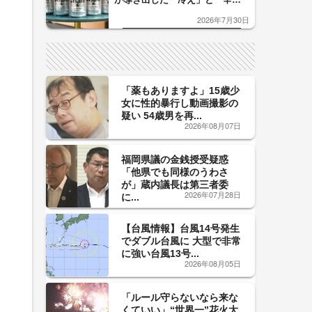
口」のおいしい関係 青く変化
2026年7月30日
した「辛口カーブ」が飲み頃の
サイン！
「薬もありますよ」15歳少
女に性的暴行し動画撮影の
疑い 54歳男を再...
2026年08月07日
福岡県議の金銭授受疑惑
「他県でも同様のうわさ
が」蔵内議長は第三者委
2026年07月28日
に...
【台風情報】台風14号発生
でダブル台風に 大型で非常
に強い台風13号...
2026年08月05日
「ルール守らないなら来な
くていい」“世界一”花火大