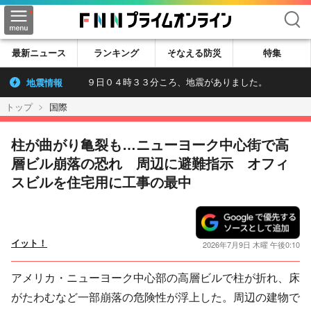
検索
最新ニュース
ランキング
そなえる防災
特集
地震情報
９日０４時３３分ころ、地震がありました。
トップ
国際
柱が曲がり亀裂も…ニューヨーク中心街で高
層ビル崩落の恐れ 周辺に避難指示 オフィ
スビルを住宅用に工事の最中
イット！
2026年7月9日 木曜 午後0:10
アメリカ・ニューヨーク中心部の高層ビルで柱が折れ、床
がたわむなど一部崩落の危険性が浮上した。周辺の建物で