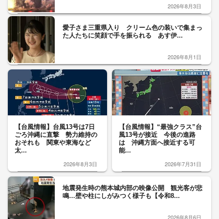
2026年8月3日
愛子さま三重県入り クリーム色の装いで集まっ
た人たちに笑顔で手を振られる あす伊...
2026年8月1日
【台風情報】台風13号は7日
【台風情報】“最強クラス”台
ごろ沖縄に直撃 勢力維持の
風13号が接近 今後の進路
おそれも 関東や東海など
は 沖縄方面へ接近する可
太...
能...
2026年8月3日
2026年7月31日
地震発生時の熊本城内部の映像公開 観光客が悲
鳴…壁や柱にしがみつく様子も【令和8...
2026年8月6日