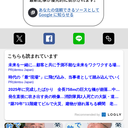
こちらも読まれています
未来を一緒に…顧客と共に予測不能な未来をワクワクする場所
へ
PR(dentsu Japan)
時代の「最"現場"」に飛び込み、当事者として踏み込んでいく
PR(dentsu Japan)
2025年に完成したばかり 全長758mの巨大な橋が崩落…中
国 高層ビル最上階か...
発生直後に吹き出す炎の映像…消防隊員2人死亡の大阪・道頓
堀火災 現場は消火活動が...
“築70年”11階建てビルで火災、建物が崩れ落ちる瞬間 老舗
シューズブランドの倉...
Recommended by