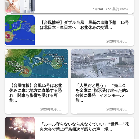
PR(NARS on 美的.com)
【台風情報】ダブル台風 最新の進路予想 15号
は北日本・東日本へ お盆休みの交通...
2026年8月8日
【台風情報】台風15号はお盆
「人災だと思う」 “売上金
休みに東北地方に直撃する恐
を金庫に”指示受け戻った約5
れ 関東も影響を受ける可
分後に爆発 イオンモール
能...
熊...
2026年8月8日
2026年8月3日
「ルール守らないなら来なくていい」“世界一”花
火大会で禁止行為相次ぎ怒りの声 場...