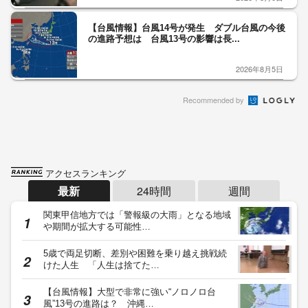
【台風情報】台風14号が発生 ダブル台風の今後
の進路予想は 台風13号の影響は長...
2026年8月5日
Recommended by
アクセスランキング
最新
24時間
週間
関東甲信地方では「警報級の大雨」となる地域
や期間が拡大する可能性…
5歳で両足切断、差別や困難を乗り越え挑戦続
けた人生 「人生は捨てた…
【台風情報】大型で非常に強い“ノロノロ台
風”13号の進路は？ 沖縄…