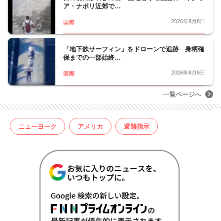
ア・ナポリ近郊で…
2026年8月8日
国際
「地下鉄サーフィン」をドローンで追跡 身柄確
保までの一部始終…
2026年8月8日
国際
一覧ページへ
ニューヨーク
アメリカ
避難指示