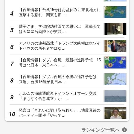
【台風情報】台風15号はお盆休みに東北地方に
直撃する恐れ 関東も影…
愛子さま、学習院幼稚園での思い出 運動会で
は天皇皇后両陛下が笑顔…
アメリカの連邦高裁「トランプ大統領はホワイ
トハウスの所有者ではな…
【台風情報】ダブル台風 最新の進路予想 15
号は北日本・東日本へ …
【台風情報】ダブル台風の今後の進路予想は
来週、台風15号が北日本…
ホルムズ海峡通航巡るイラン・オマーン交渉
「まもなく合意成立」か …
発言は「きれいに切り取られた」…地震直後の
パーティー開催「やって…
ランキング一覧へ