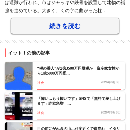
は避難が行われ、市はジャッキや鉄骨を設置して建物の補
強を進めている。大きく、くの字に曲がった柱…
続きを読む
イット！の他の記事
“税の番人”が1億3500万円脱税か 資産家女性か
ら1億5000万円受…
2026年8月8日
社会
「怖い…もう怖いです」SNSで「無料で差し上げ
ます」詐欺急増 …
2026年8月8日
社会
目の前にがれきの山…住宅近くで崖崩れ イタリ