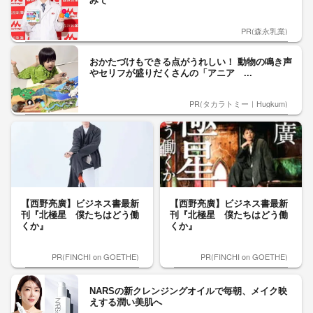
みて
PR(森永乳業)
おかたづけもできる点がうれしい！ 動物の鳴き声
やセリフが盛りだくさんの「アニア ...
PR(タカラトミー｜Hugkum)
【西野亮廣】ビジネス書最新
【西野亮廣】ビジネス書最新
刊『北極星 僕たちはどう働
刊『北極星 僕たちはどう働
くか』
くか』
PR(FINCHI on GOETHE)
PR(FINCHI on GOETHE)
NARSの新クレンジングオイルで毎朝、メイク映
えする潤い美肌へ