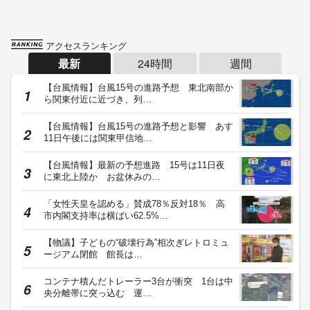
アクセスランキング
最新
24時間
週間
【台風情報】台風15号の進路予想 東北南部か
ら関東付近に近づき、列…
【台風情報】台風15号の進路予想と影響 あす
11日午後には関東甲信地…
【台風情報】最新の予想進路 15号は11日夜
に東北上陸か お盆休みの…
「女性天皇を認める」賛成78％反対18％ 高
市内閣支持率は横ばい62.5%…
【物議】子どもの“破壊行為”相次ぎレトロミュ
ージアム閉館 館長は…
コンテナ積んだトレーラー3台が衝突 1台は中
央分離帯に突っ込む 運…