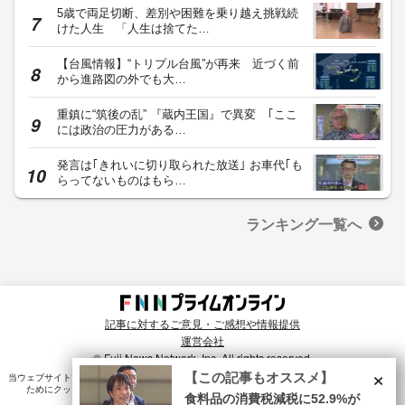
5歳で両足切断、差別や困難を乗り越え挑戦続
けた人生 「人生は捨てた…
【台風情報】“トリプル台風”が再来 近づく前
から進路図の外でも大…
重鎮に“筑後の乱” 『蔵内王国』で異変 ｢ここ
には政治の圧力がある…
発言は｢きれいに切り取られた放送｣ お車代｢も
らってないものはもら…
ランキング一覧へ
記事に対するご意見・ご感想や情報提供
運営会社
© Fuji News Network, Inc. All rights reserved.
×
【この記事もオススメ】
当ウェブサイトでは、ユーザのニーズ・興味・関⼼に合致したコンテンツや広告配信を提供する
ためにクッキーを使⽤しています。詳細は、
プライバシーポリシー
をご確認ください。
食料品の消費税減税に52.9%が