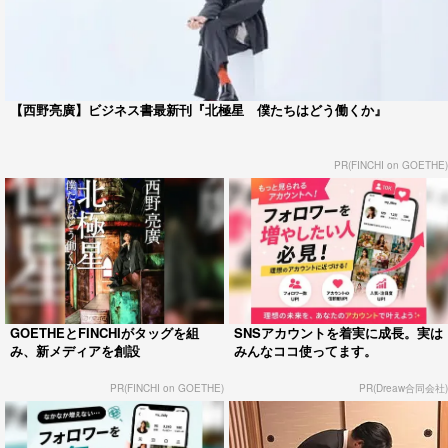
【西野亮廣】ビジネス書最新刊『北極星 僕たちはどう働くか』
PR(FINCHI on GOETHE)
GOETHEとFINCHIがタッグを組
SNSアカウントを着実に成長。実は
み、新メディアを創設
みんなココ使ってます。
PR(FINCHI on GOETHE)
PR(Dreaw合同会社)