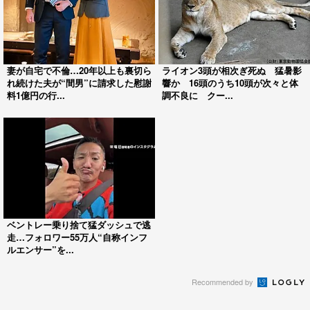
妻が自宅で不倫…20年以上も裏切ら
ライオン3頭が相次ぎ死ぬ 猛暑影
れ続けた夫が“間男”に請求した慰謝
響か 16頭のうち10頭が次々と体
料1億円の行...
調不良に クー...
ベントレー乗り捨て猛ダッシュで逃
走…フォロワー55万人“自称インフ
ルエンサー”を...
Recommended by