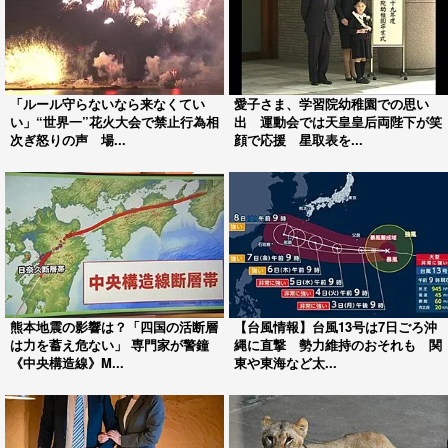
「ルール守らないなら来なくてい
愛子さま、学習院幼稚園での思い
い」“世界一”花火大会で禁止行為相
出 運動会では天皇皇后両陛下が笑
次ぎ怒りの声 場...
顔で応援 星取表を...
熊本地震の影響は？「四国の活断層
【台風情報】台風13号は7日ごろ沖
は力を蓄え危ない」 専門家が警鐘
縄に直撃 勢力維持のおそれも 関
《中央構造線》M...
東や東海など太...