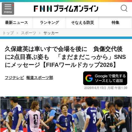
検索
最新ニュース
ランキング
そなえる防災
特集
トップ
スポーツ
サッカー
久保建英は車いすで会場を後に 負傷交代後
に2点目喜ぶ姿も 「まだまだこっから」SNS
にメッセージ【FIFAワールドカップ2026】
フジテレビ
報道スポーツ部
2026年6月15日 月曜 午後1:39