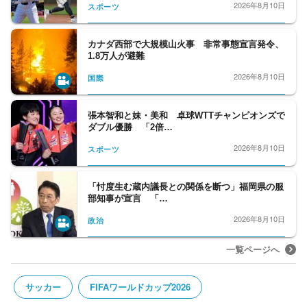
2026年8月10日
スポーツ
カナダ西部で大規模山火事 非常事態宣言発令、
1.8万人が避難
2026年8月10日
国際
張本智和と妹・美和 卓球WTTチャンピオンズで
ダブル優勝 「2倍…
2026年8月10日
スポーツ
「忖度生む蔵内議長との関係を断つ」福岡県の服
部知事が宣言 「…
2026年8月10日
政治
一覧ページへ
サッカー
FIFAワールドカップ2026