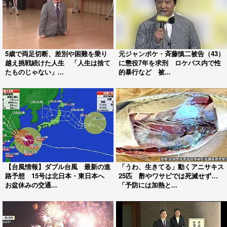
5歳で両足切断、差別や困難を乗り
元ジャンポケ・斉藤慎二被告（43）
越え挑戦続けた人生 「人生は捨て
に懲役7年を求刑 ロケバス内で性
たものじゃない」...
的暴行など 被...
【台風情報】ダブル台風 最新の進
「うわ、生きてる」動くアニサキス
路予想 15号は北日本・東日本へ
25匹 酢やワサビでは死滅せず…
お盆休みの交通...
「予防には加熱と...