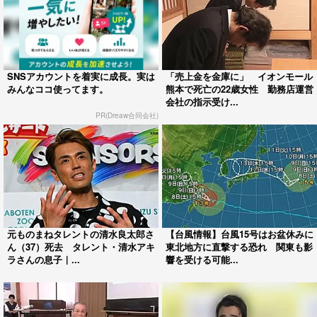
SNSアカウントを着実に成長。実は
「売上金を金庫に」 イオンモール
みんなココ使ってます。
熊本で死亡の22歳女性 勤務店運営
会社の指示受け...
PR(Dreaw合同会社)
元ものまねタレントの清水良太郎さ
【台風情報】台風15号はお盆休みに
ん（37）死去 タレント・清水アキ
東北地方に直撃する恐れ 関東も影
ラさんの息子｜...
響を受ける可能...