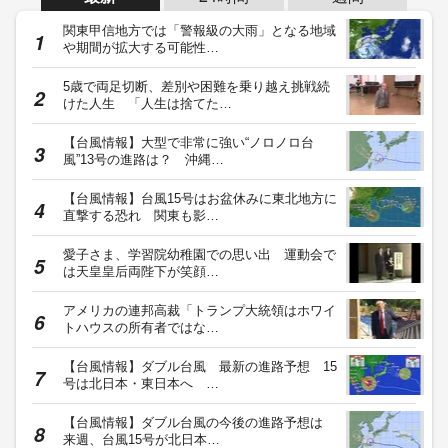
関東甲信地方では「警報級の大雨」となる地域
や期間が拡大する可能性…
5歳で両足切断、差別や困難を乗り越え挑戦続
けた人生 「人生は捨てた…
【台風情報】大型で非常に強い“ノロノロ台
風”13号の進路は？ 沖縄…
【台風情報】台風15号はお盆休みに東北地方に
直撃する恐れ 関東も影…
愛子さま、学習院幼稚園での思い出 運動会で
は天皇皇后両陛下が笑顔…
アメリカの連邦高裁「トランプ大統領はホワイ
トハウスの所有者ではな…
【台風情報】ダブル台風 最新の進路予想 15
号は北日本・東日本へ …
【台風情報】ダブル台風の今後の進路予想は
来週、台風15号が北日本…