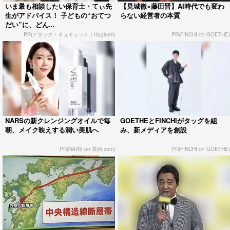
いま最も相談したい保育士・てぃ先
【見城徹×藤田晋】AI時代でも変わ
生がアドバイス！ 子どもの“おてつ
らない経営者の本質
だい”に、どん...
PR(アタック・キュキュット｜Hugkum)
PR(FINCHI on GOETHE)
NARSの新クレンジングオイルで毎
GOETHEとFINCHIがタッグを組
朝、メイク映えする潤い美肌へ
み、新メディアを創設
PR(NARS on 美的.com)
PR(FINCHI on GOETHE)