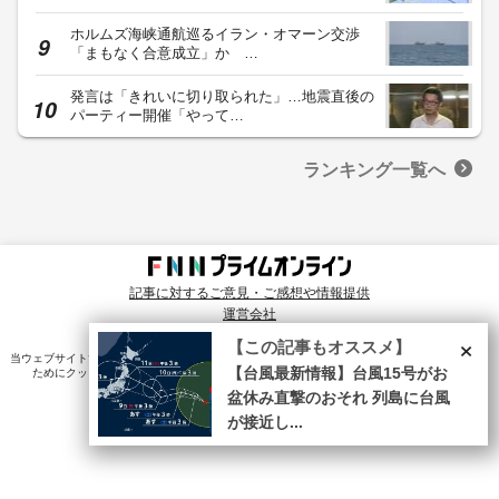
ホルムズ海峡通航巡るイラン・オマーン交渉
「まもなく合意成立」か …
発言は「きれいに切り取られた」…地震直後の
パーティー開催「やって…
ランキング一覧へ
記事に対するご意見・ご感想や情報提供
運営会社
© Fuji News Network, Inc. All rights reserved.
×
【この記事もオススメ】
当ウェブサイトでは、ユーザのニーズ・興味・関⼼に合致したコンテンツや広告配信を提供する
ためにクッキーを使⽤しています。詳細は、
プライバシーポリシー
をご確認ください。
【台風最新情報】台風15号がお
盆休み直撃のおそれ 列島に台風
が接近し...