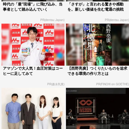
時代の「最"現場"」に飛び込み、当
「さすが」と言われる驚きや感動
事者として踏み込んでいく
を。新しい価値を生む電通の挑戦
PR(dentsu Japan)
PR(dentsu Japan)
アマゾンで大人気！血圧対策はコー
【西野亮廣】つくりたいものを追求
ヒーに足してみて
できる環境の作り方とは
PR(森永乳業)
PR(FINCHI on GOETHE)