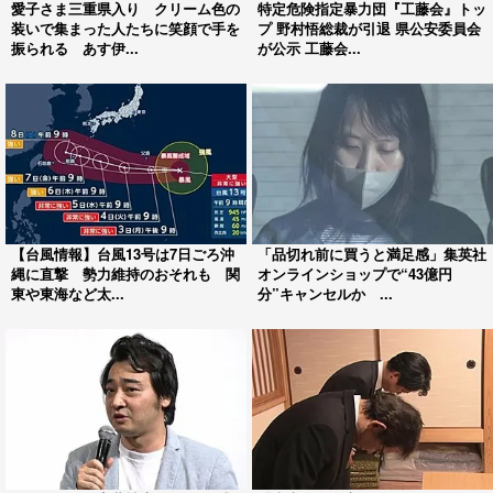
愛子さま三重県入り クリーム色の
特定危険指定暴力団『工藤会』トッ
装いで集まった人たちに笑顔で手を
プ 野村悟総裁が引退 県公安委員会
振られる あす伊...
が公示 工藤会...
【台風情報】台風13号は7日ごろ沖
「品切れ前に買うと満足感」集英社
縄に直撃 勢力維持のおそれも 関
オンラインショップで“43億円
東や東海など太...
分”キャンセルか ...