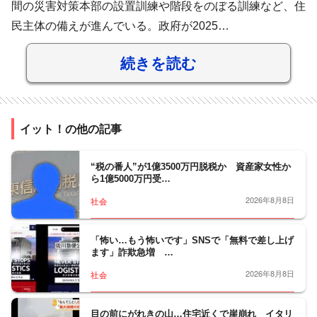
間の災害対策本部の設置訓練や階段をのぼる訓練など、住
民主体の備えが進んでいる。政府が2025…
続きを読む
イット！の他の記事
“税の番人”が1億3500万円脱税か 資産家女性か
ら1億5000万円受…
2026年8月8日
社会
「怖い…もう怖いです」SNSで「無料で差し上げ
ます」詐欺急増 …
2026年8月8日
社会
目の前にがれきの山…住宅近くで崖崩れ イタリ