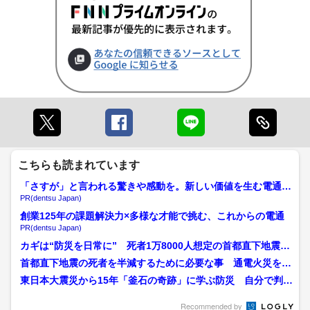
こちらも読まれています
「さすが」と言われる驚きや感動を。新しい価値を生む電通の
挑戦
PR(dentsu Japan)
創業125年の課題解決力×多様な才能で挑む、これからの電通
PR(dentsu Japan)
カギは“防災を日常に” 死者1万8000人想定の首都直下地震被
害を「半分以下へ」...
首都直下地震の死者を半減するために必要な事 通電火災を止
める「感震ブレーカー」を...
東日本大震災から15年「釜石の奇跡」に学ぶ防災 自分で判断
し、自分の命と大切な人...
Recommended by