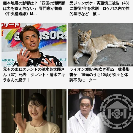
熊本地震の影響は？「四国の活断層
元ジャンポケ・斉藤慎二被告（43）
は力を蓄え危ない」 専門家が警鐘
に懲役7年を求刑 ロケバス内で性
《中央構造線》M...
的暴行など 被...
元ものまねタレントの清水良太郎さ
ライオン3頭が相次ぎ死ぬ 猛暑影
ん（37）死去 タレント・清水アキ
響か 16頭のうち10頭が次々と体
ラさんの息子｜...
調不良に クー...