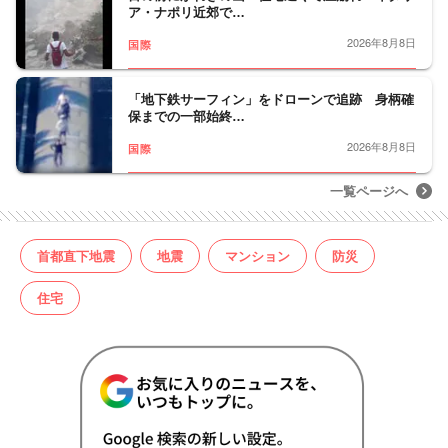
ア・ナポリ近郊で…
2026年8月8日
国際
「地下鉄サーフィン」をドローンで追跡 身柄確
保までの一部始終…
2026年8月8日
国際
一覧ページへ
首都直下地震
地震
マンション
防災
住宅