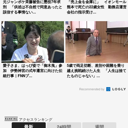
元ジャンポケ斉藤被告に懲役7年求
「売上金を金庫に」 イオンモール
刑 「供述は不自然で同意あったと
熊本で死亡の22歳女性 勤務店運営
誤信する事情ない...
会社の指示受け...
愛子さま、はっぴ姿で「御木曳」参
5歳で両足切断、差別や困難を乗り
加 伊勢神宮の式年遷宮に向けた伝
越え挑戦続けた人生 「人生は捨て
統行事｜FNNプ...
たものじゃない」...
Recommended by
アクセスランキング
最新
24時間
週間