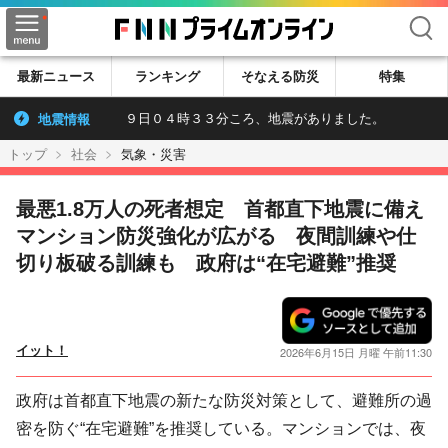
検索
最新ニュース
ランキング
そなえる防災
特集
地震情報
９日０４時３３分ころ、地震がありました。
トップ
社会
気象・災害
最悪1.8万人の死者想定 首都直下地震に備え
マンション防災強化が広がる 夜間訓練や仕
切り板破る訓練も 政府は“在宅避難”推奨
イット！
2026年6月15日 月曜 午前11:30
政府は首都直下地震の新たな防災対策として、避難所の過
密を防ぐ“在宅避難”を推奨している。マンションでは、夜