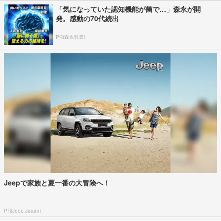
「気になっていた認知機能が菌で…」森永が開
発。感動の70代続出
PR(森永乳業)
Jeepで家族と夏一番の大冒険へ！
PR(Jeep Japan)