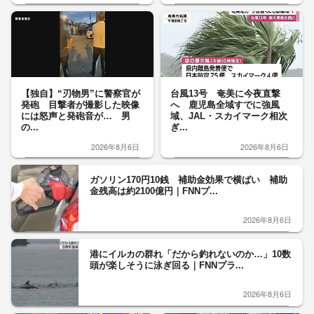
【独自】“刃物男”に警察官が
台風13号 奄美に今夜直撃
発砲 目撃者が撮影した映像
へ 鹿児島全域すでに強風
には怒声と発砲音が… 男
域、JAL・スカイマーク相次
の...
ぎ...
2026年8月6日
2026年8月6日
ガソリン170円10銭 補助金効果で横ばい 補助
金残高は約2100億円｜FNNプ...
2026年8月6日
港にイルカの群れ「だから釣れないのか…」10数
頭が楽しそうに泳ぎ回る｜FNNプラ...
2026年8月6日