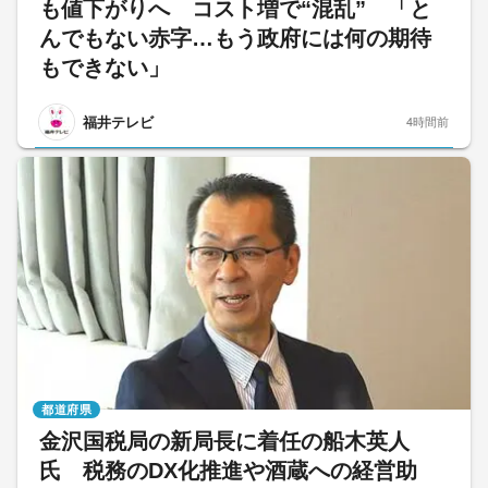
も値下がりへ コスト増で“混乱” 「と
んでもない赤字…もう政府には何の期待
もできない」
福井テレビ
4時間前
都道府県
金沢国税局の新局長に着任の船木英人
氏 税務のDX化推進や酒蔵への経営助