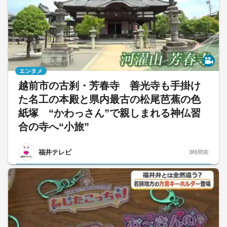
エンタメ
越前市の古刹・芳春寺 善光寺も手掛け
た名工の本殿と県内最古の松尾芭蕉の色
紙塚 “かわっさん”で親しまれる神仏習
合の寺へ“小旅”
福井テレビ
3時間前