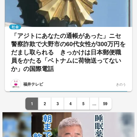
社会
「アジトにあなたの通帳があった」ニセ
警察詐欺で大野市の60代女性が300万円を
だまし取られる きっかけは日本郵便職
員をかたる「ベトナムに荷物送ってない
か」の国際電話
福井テレビ
きのう
1
2
3
4
5
…
59