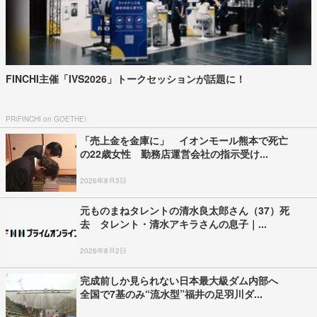
FINCHI主催「IVS2026」トークセッションが話題に！
PR(FINCHI on GOETHE)
「売上金を金庫に」 イオンモール熊本で死亡
の22歳女性 勤務店運営会社の指示受け...
2026年8月3日
元ものまねタレントの清水良太郎さん（37）死
去 タレント・清水アキラさんの息子｜...
2026年8月2日
完成前しか見られない日本最大級ダム内部へ
全国で7基のみ“流水型”福井の足羽川ダ...