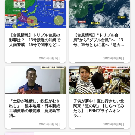
【台風情報】トリプル台風の
【台風情報】“トリプル台
影響は？ 13号接近の沖縄で
風”から“ダブル台風”へ 13
大雨警戒 15号で関東など...
号、15号ともに北へ「急カ...
2026年8月6日
2026年8月6日
「土砂が堆積し、鉄筋がむき
子供が夢中！夏に行きたい北
出し」 熊本地震・日本製紙
関東「道の駅」【しらべてみ
工場救助の最前線 鹿児島市
たら】｜FNNプライムオン
消...
ラ...
2026年8月6日
2026年8月6日