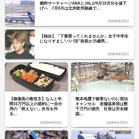
燃料サーチャージANAとJALが9月10月分を値下
げへ 7月8月は北米欧州路線で...
2026年8月6日
【独自】「下着買ってくれませんか」女子中学生
になりすまし“パパ活”助長か35歳男...
2026年8月6日
【物価高の救世主】なんと年
熊本地震で被害ないのに宿泊
間16万円以上の節約にー自分
キャンセル 老舗温泉宿は数
用の「映えない」弁当を作
千万円の損失 社長は安全確
る...
認...
2026年8月6日
2026年8月6日