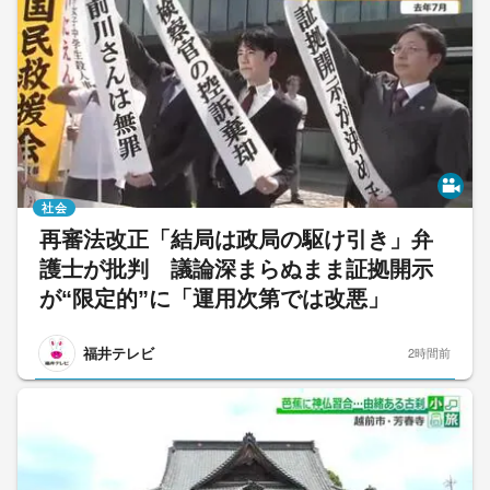
社会
再審法改正「結局は政局の駆け引き」弁
護士が批判 議論深まらぬまま証拠開示
が“限定的”に「運用次第では改悪」
福井テレビ
2時間前