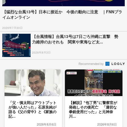
【猛烈な台風13号】日本に接近か 今後の動向に注意 ｜FNNプラ
イムオンライン
2026年7月30日
【台風情報】台風13号は7日ごろ沖縄に直撃 勢
力維持のおそれも 関東や東海など太...
2026年8月3日
Recommended by
「父・慎太郎はアウトプット
【解説】“包丁男”に警察官が
が強い人だった」石原良純が
発砲しその後死亡 「適切な
語る《父の背中》と《家族の
拳銃使用だった」と元神奈
記...
川...
2026年8月6日
2026年8月6日