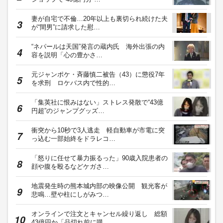
妻が自宅で不倫…20年以上も裏切られ続けた夫
が“間男”に請求した慰…
“ネパールは天国”発言の蔵内氏 海外出張の内
容を説明「心の豊かさ…
元ジャンポケ・斉藤慎二被告（43）に懲役7年
を求刑 ロケバス内で性的…
「集英社に恨みはない」ストレス発散で“43億
円超”のジャンプグッズ…
衝突から10秒で3人逃走 軽自動車が市電に突
っ込む一部始終をドラレコ…
「怒りに任せて暴力振るった」90歳入院患者の
顔や腹を殴るなどケガさ…
地震発生時の熊本城内部の映像公開 観光客が
悲鳴…壁や柱にしがみつ…
オンラインで注文とキャンセル繰り返し 総額
43億円か「品切れ前に購…