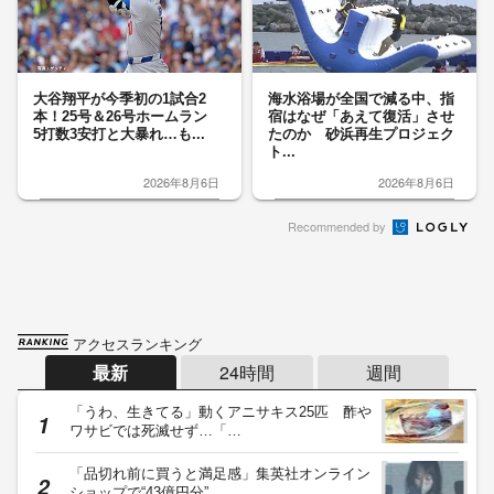
大谷翔平が今季初の1試合2
海水浴場が全国で減る中、指
本！25号＆26号ホームラン
宿はなぜ「あえて復活」させ
5打数3安打と大暴れ…も...
たのか 砂浜再生プロジェク
ト...
2026年8月6日
2026年8月6日
Recommended by
アクセスランキング
最新
24時間
週間
「うわ、生きてる」動くアニサキス25匹 酢や
ワサビでは死滅せず…「…
「品切れ前に買うと満足感」集英社オンライン
ショップで“43億円分”…