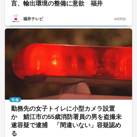
言、輸出環境の整備に意欲 福井
福井テレビ
4時間前
社会
勤務先の女子トイレに小型カメラ設置
か 鯖江市の55歳消防署員の男を盗撮未
遂容疑で逮捕 「間違いない」容疑認め
る