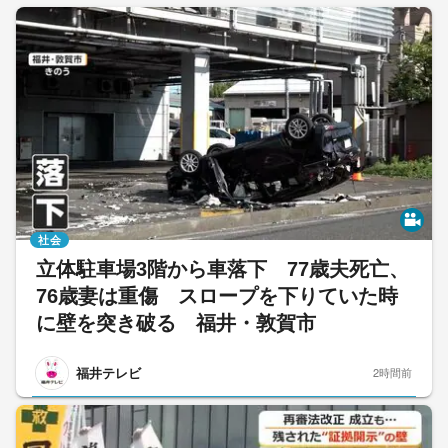
社会
立体駐車場3階から車落下 77歳夫死亡、
76歳妻は重傷 スロープを下りていた時
に壁を突き破る 福井・敦賀市
福井テレビ
2時間前