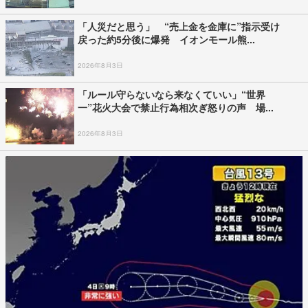
「人災だと思う」 “売上金を金庫に”指示受け
戻った約5分後に爆発 イオンモール熊...
2026年8月3日
「ルール守らないなら来なくていい」“世界
一”花火大会で禁止行為相次ぎ怒りの声 場...
2026年8月3日