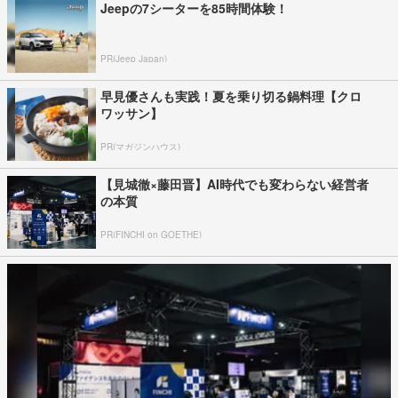
Jeepの7シーターを85時間体験！
PR(Jeep Japan)
早見優さんも実践！夏を乗り切る鍋料理【クロ
ワッサン】
PR(マガジンハウス)
【見城徹×藤田晋】AI時代でも変わらない経営者
の本質
PR(FINCHI on GOETHE)