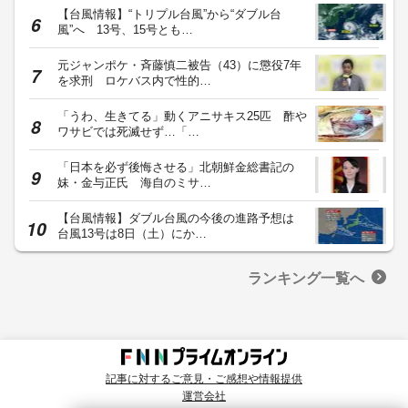
【台風情報】“トリプル台風”から“ダブル台
風”へ 13号、15号とも…
元ジャンポケ・斉藤慎二被告（43）に懲役7年
を求刑 ロケバス内で性的…
「うわ、生きてる」動くアニサキス25匹 酢や
ワサビでは死滅せず…「…
「日本を必ず後悔させる」北朝鮮金総書記の
妹・金与正氏 海自のミサ…
【台風情報】ダブル台風の今後の進路予想は
台風13号は8日（土）にか…
ランキング一覧へ
記事に対するご意見・ご感想や情報提供
運営会社