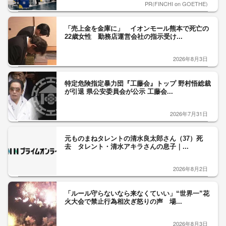
PR(FINCHI on GOETHE)
「売上金を金庫に」 イオンモール熊本で死亡の
22歳女性 勤務店運営会社の指示受け...
2026年8月3日
特定危険指定暴力団『工藤会』トップ 野村悟総裁
が引退 県公安委員会が公示 工藤会...
2026年7月31日
元ものまねタレントの清水良太郎さん（37）死
去 タレント・清水アキラさんの息子｜...
2026年8月2日
「ルール守らないなら来なくていい」“世界一”花
火大会で禁止行為相次ぎ怒りの声 場...
2026年8月3日