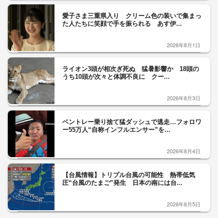
愛子さま三重県入り クリーム色の装いで集まっ
た人たちに笑顔で手を振られる あす伊...
2026年8月1日
ライオン3頭が相次ぎ死ぬ 猛暑影響か 18頭の
うち10頭が次々と体調不良に クー...
2026年8月3日
ベントレー乗り捨て猛ダッシュで逃走…フォロワ
ー55万人“自称インフルエンサー”を...
2026年8月4日
【台風情報】トリプル台風の可能性 熱帯低気
圧“台風のたまご”発生 日本の南には台...
2026年8月5日