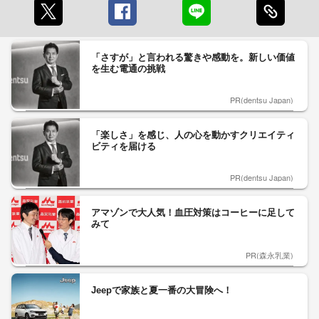
「さすが」と言われる驚きや感動を。新しい価値
を生む電通の挑戦
PR(dentsu Japan)
「楽しさ」を感じ、人の心を動かすクリエイティ
ビティを届ける
PR(dentsu Japan)
アマゾンで大人気！血圧対策はコーヒーに足して
みて
PR(森永乳業)
Jeepで家族と夏一番の大冒険へ！