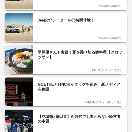
PR(Jeep Japan)
Jeepの7シーターを85時間体験！
PR(Jeep Japan)
早見優さんも実践！夏を乗り切る鍋料理【クロワ
ッサン】
PR(マガジンハウス)
GOETHEとFINCHIがタッグを組み、新メディア
を創設
PR(FINCHI on GOETHE)
【見城徹×藤田晋】AI時代でも変わらない経営者
の本質