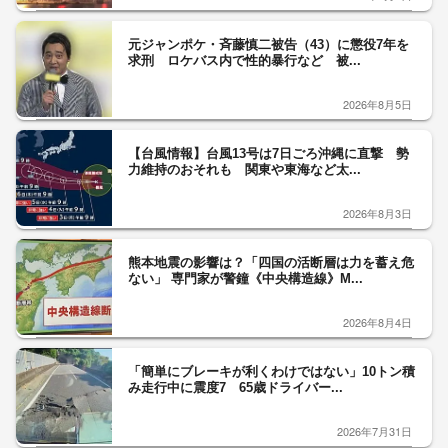
元ジャンポケ・斉藤慎二被告（43）に懲役7年を
求刑 ロケバス内で性的暴行など 被...
2026年8月5日
【台風情報】台風13号は7日ごろ沖縄に直撃 勢
力維持のおそれも 関東や東海など太...
2026年8月3日
熊本地震の影響は？「四国の活断層は力を蓄え危
ない」 専門家が警鐘《中央構造線》M...
2026年8月4日
「簡単にブレーキが利くわけではない」10トン積
み走行中に震度7 65歳ドライバー...
2026年7月31日