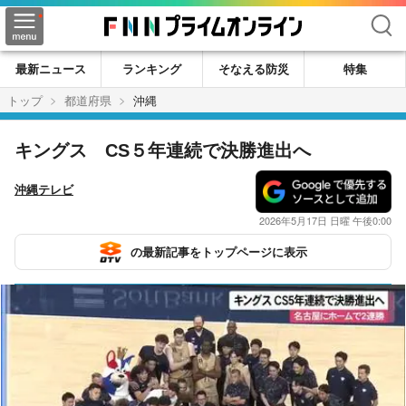
検索
最新ニュース
ランキング
そなえる防災
特集
トップ
都道府県
沖縄
キングス CS５年連続で決勝進出へ
沖縄テレビ
2026年5月17日 日曜 午後0:00
の最新記事をトップページに表示