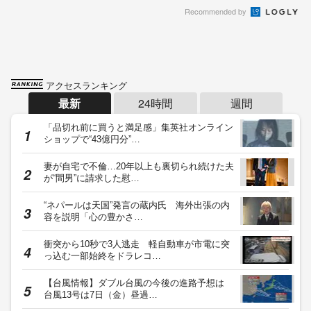
Recommended by
アクセスランキング
最新
24時間
週間
「品切れ前に買うと満足感」集英社オンライン
ショップで“43億円分”…
妻が自宅で不倫…20年以上も裏切られ続けた夫
が“間男”に請求した慰…
“ネパールは天国”発言の蔵内氏 海外出張の内
容を説明「心の豊かさ…
衝突から10秒で3人逃走 軽自動車が市電に突
っ込む一部始終をドラレコ…
【台風情報】ダブル台風の今後の進路予想は
台風13号は7日（金）昼過…