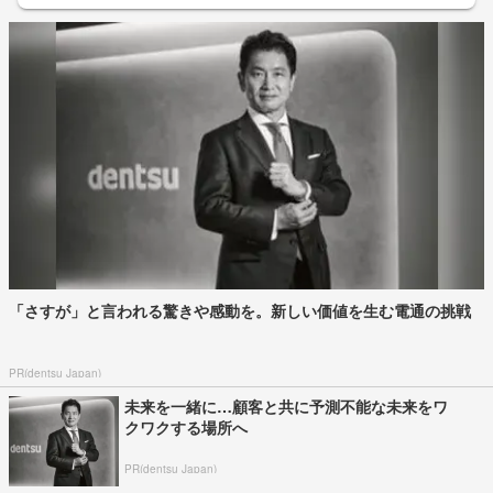
「さすが」と言われる驚きや感動を。新しい価値を生む電通の挑戦
PR(dentsu Japan)
未来を一緒に…顧客と共に予測不能な未来をワ
クワクする場所へ
PR(dentsu Japan)