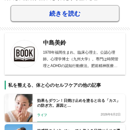
続きを読む
中島美鈴
1978年福岡生まれ、臨床心理士。公認心理
師。心理学博士（九州大学）。専門は時間管
理とADHDの認知行動療法。肥前精神医療セ
ンター、東京大学大学院総合文化研究科、福
岡大学人文学部などの勤務を経て、現在は中
私を整える、体と心のセルフケアの他の記事
島心理相談所 所長。他に、九州大学大学院人
間環境学府にて学術協力研究員および独立行
政法人国立病院機構肥前精神医療センター臨
効果もダウン！日焼け止めを塗ると出る「カス」
の防ぎ方。原因と…
床研究部非常勤研究員を務める。『ADHDタ
イプの大人のための時間管理ワークブック』
2026年6月2日
ライフ
（星和書店）、『働く人のための時間管理ワ
ークブック』（共著、星和書店）『脱ダラダ