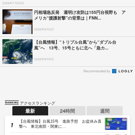
2026年7月23日
円相場急反発 週明け攻防は155円台視野も ア
メリカ“援護射撃”の背景は｜FNN...
2026年8月2日
【台風情報】“トリプル台風”から“ダブル台
風”へ 13号、15号ともに北へ「急カ...
2026年8月6日
Recommended by
アクセスランキング
最新
24時間
週間
【台風情報】台風15号 進路予想 お盆休み直
撃へ 東北南部・関東に…