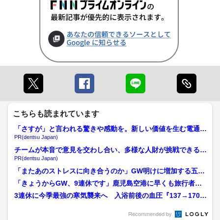
こちらも読まれています
「さすが」と言われる驚きや感動を。新しい価値を生む電通の
挑戦
PR(dentsu Japan)
チームが本音で意見を交わし合い、多様な人財が挑戦できる組
織へ
PR(dentsu Japan)
「またあのストレスに向き合うのか」GW明けに増加する五月
病のリスク 不調を改善す...
「きょうからGW、9連休です」鹿児島空港に早くも旅行者
駐車場は200円値上げ、...
3連休に今季最強の寒気襲来へ 入浴前後の血圧『137→170→
136』と乱高下 ...
Recommended by