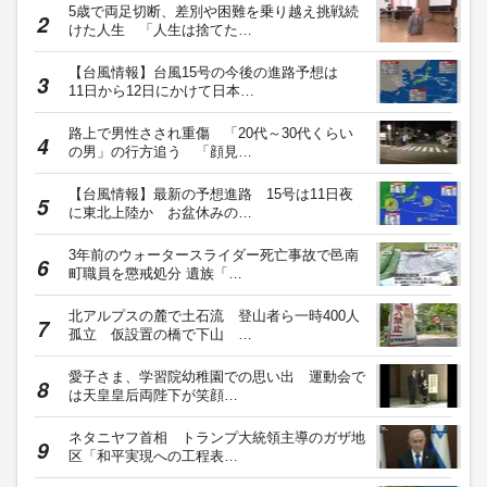
5歳で両足切断、差別や困難を乗り越え挑戦続
けた人生 「人生は捨てた…
【台風情報】台風15号の今後の進路予想は
11日から12日にかけて日本…
路上で男性さされ重傷 「20代～30代くらい
の男」の行方追う 「顔見…
【台風情報】最新の予想進路 15号は11日夜
に東北上陸か お盆休みの…
3年前のウォータースライダー死亡事故で邑南
町職員を懲戒処分 遺族「…
北アルプスの麓で土石流 登山者ら一時400人
孤立 仮設置の橋で下山 …
愛子さま、学習院幼稚園での思い出 運動会で
は天皇皇后両陛下が笑顔…
ネタニヤフ首相 トランプ大統領主導のガザ地
区「和平実現への工程表…