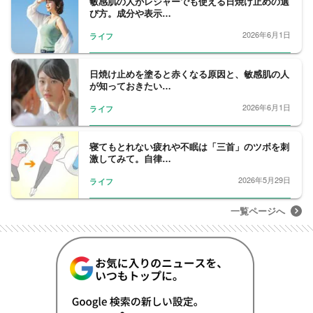
敏感肌の人がレジャーでも使える日焼け止めの選
ラ習慣！1日3分やめるノート』（すばる
び方。成分や表示…
舎）、『マンガで成功 自分の時間をとりも
2026年6月1日
ライフ
どす時間管理大全』（主婦の友社）、『なぜ
あの人は時間を守れないのか』（PHP研究
所）など著書は50冊以上にのぼる。
日焼け止めを塗ると赤くなる原因と、敏感肌の人
が知っておきたい…
2026年6月1日
ライフ
寝てもとれない疲れや不眠は「三首」のツボを刺
激してみて。自律…
2026年5月29日
ライフ
一覧ページへ