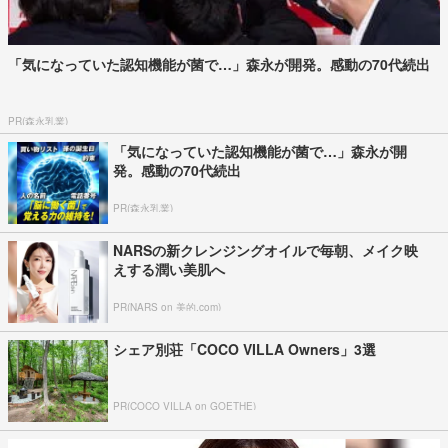
「気になっていた認知機能が菌で…」森永が開発。感動の70代続出
PR(森永乳業)
「気になっていた認知機能が菌で…」森永が開
発。感動の70代続出
PR(森永乳業)
NARSの新クレンジングオイルで毎朝、メイク映
えする潤い美肌へ
PR(NARS on 美的.com)
シェア別荘「COCO VILLA Owners」3選
PR(COCO VILLA on GOETHE)