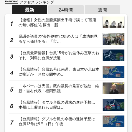
アクセスランキング
最新
24時間
週間
【速報】女性の脳腫瘍摘出手術で誤って“腫瘍
の無い部位”を摘出 脳…
県議会議員の“海外視察”に街の人は「成功例見
るなら価値ある」「市…
【台風最新情報】台風15号がお盆休み直撃のお
それ 列島に台風が接近…
【台風情報】台風15号は来週、東日本や北日本
に接近か お盆期間中の…
「ネパールは天国」蔵内議長の発言が波紋 維
新・吉村代表「福岡県議…
【台風情報】ダブル台風の週末の進路予想は
本州は土曜晴れも日曜は…
【台風情報】ダブル台風の今後の進路予想は
台風13号は9日（日）午後…