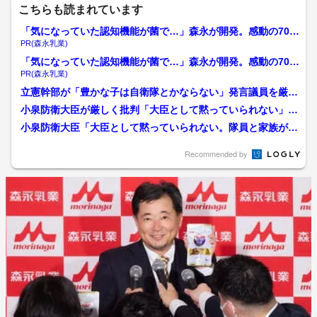
こちらも読まれています
「気になっていた認知機能が菌で…」森永が開発。感動の70代
続出
PR(森永乳業)
「気になっていた認知機能が菌で…」森永が開発。感動の70代
続出
PR(森永乳業)
立憲幹部が「豊かな子は自衛隊とかならない」発言議員を厳重
注意 「極めて配慮に欠け...
小泉防衛大臣が厳しく批判「大臣として黙っていられない」
立憲議員「経済的に厳しい...
小泉防衛大臣「大臣として黙っていられない。隊員と家族が傷
ついている」 立憲議員の...
Recommended by