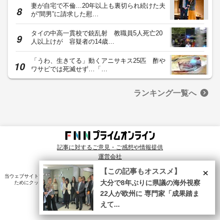
妻が自宅で不倫…20年以上も裏切られ続けた夫
が“間男”に請求した慰…
タイの中高一貫校で銃乱射 教職員5人死亡20
人以上けが 容疑者の14歳…
「うわ、生きてる」動くアニサキス25匹 酢や
ワサビでは死滅せず…「…
ランキング一覧へ
記事に対するご意見・ご感想や情報提供
運営会社
© Fuji News Network, Inc. All rights reserved.
×
【この記事もオススメ】
当ウェブサイトでは、ユーザのニーズ・興味・関⼼に合致したコンテンツや広告配信を提供する
大分で8年ぶりに県議の海外視察
ためにクッキーを使⽤しています。詳細は、
プライバシーポリシー
をご確認ください。
22人が欧州に 専門家「成果踏ま
えて...