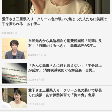
愛子さま三重県入り クリーム色の装いで集まった人たちに笑顔で
手を振られる あす伊...
2026年8月1日
自民党内から異論相次ぐ消費税減税「明確に反
対」「時間かけるべき」 高市総理が2年...
2026年7月31日
「みんな高市さんに何も言えない」「半分以上
が反対」 消費税減税めぐる舞台裏 自民...
2026年8月5日
愛子さま三重県入り クリーム色の装いで駅長
らに挨拶 あす伊勢神宮で「御木曳」出席...
2026年8月1日