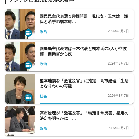
会、野党クラブは、中道改革連合、立憲民主
党、国民民主党、公明党など野党勢を取材。
内閣府担当は、少子化問題から、宇宙、化学
国民民主代表選 9月投開票 現代表・玉木雄一郎
氏と若手の橋本幹…
問題まで、多岐に渡る分野を、細かくフォロ
ーする。外務省クラブは、日々刻々と変化す
2026年8月7日
政治
る、外交問題を取材、人事院も取材対象とな
っている。政界から財界、官界まで、政治部
国民民主代表選は玉木代表と橋本氏の2人が立候
の取材分野は広いと言えます。
補 自衛官から政…
2026年8月7日
政治
熊本地震を「激甚災害」に指定 高市総理「生活
となりわいの再建…
2026年8月7日
社会
高市総理が「激甚災害」「特定非常災害」指定の
決定を明らかに …
2026年8月7日
政治