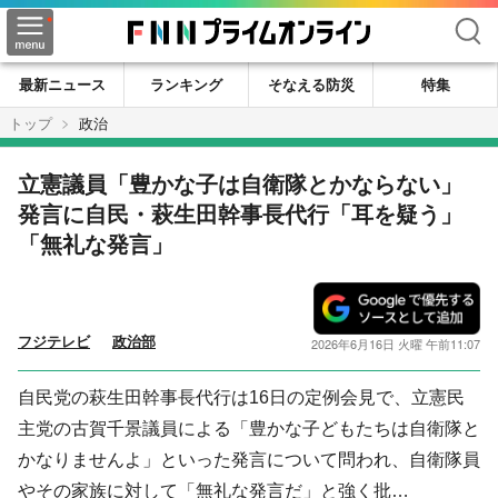
検索
最新ニュース
ランキング
そなえる防災
特集
トップ
政治
立憲議員「豊かな子は自衛隊とかならない」
発言に自民・萩生田幹事長代行「耳を疑う」
「無礼な発言」
フジテレビ
政治部
2026年6月16日 火曜 午前11:07
自民党の萩生田幹事長代行は16日の定例会見で、立憲民
主党の古賀千景議員による「豊かな子どもたちは自衛隊と
かなりませんよ」といった発言について問われ、自衛隊員
やその家族に対して「無礼な発言だ」と強く批…