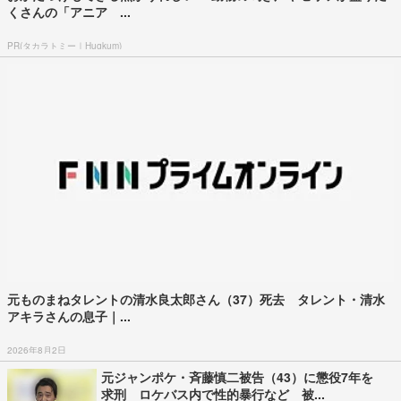
くさんの「アニア ...
PR(タカラトミー｜Hugkum)
元ものまねタレントの清水良太郎さん（37）死去 タレント・清水
アキラさんの息子｜...
2026年8月2日
元ジャンポケ・斉藤慎二被告（43）に懲役7年を
求刑 ロケバス内で性的暴行など 被...