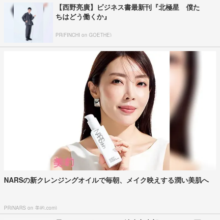
【西野亮廣】ビジネス書最新刊『北極星 僕た
ちはどう働くか』
PR(FINCHI on GOETHE)
NARSの新クレンジングオイルで毎朝、メイク映えする潤い美肌へ
PR(NARS on 美的.com)