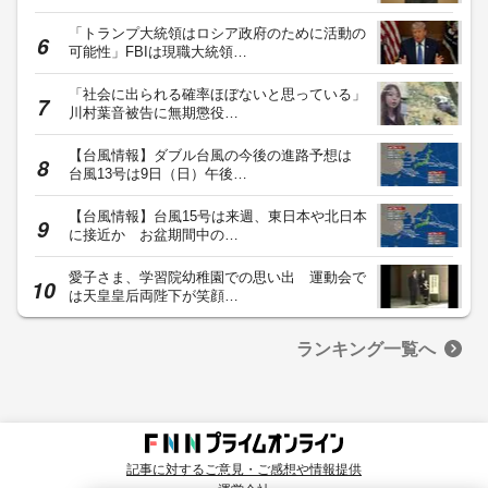
「トランプ大統領はロシア政府のために活動の
可能性」FBIは現職大統領…
「社会に出られる確率ほぼないと思っている」
川村葉音被告に無期懲役…
【台風情報】ダブル台風の今後の進路予想は
台風13号は9日（日）午後…
【台風情報】台風15号は来週、東日本や北日本
に接近か お盆期間中の…
愛子さま、学習院幼稚園での思い出 運動会で
は天皇皇后両陛下が笑顔…
ランキング一覧へ
記事に対するご意見・ご感想や情報提供