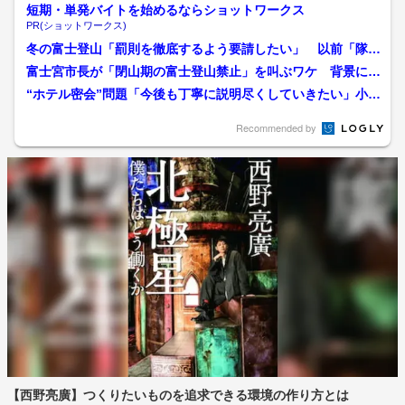
短期・単発バイトを始めるならショットワークス
PR(ショットワークス)
冬の富士登山「罰則を徹底するよう要請したい」 以前「隊員
も命懸け。富士山を甘く見...
富士宮市長が「閉山期の富士登山禁止」を叫ぶワケ 背景には
トップとして部下を守る責...
“ホテル密会”問題「今後も丁寧に説明尽くしていきたい」小川
晶前市長が再選「もっと...
Recommended by
【西野亮廣】つくりたいものを追求できる環境の作り方とは