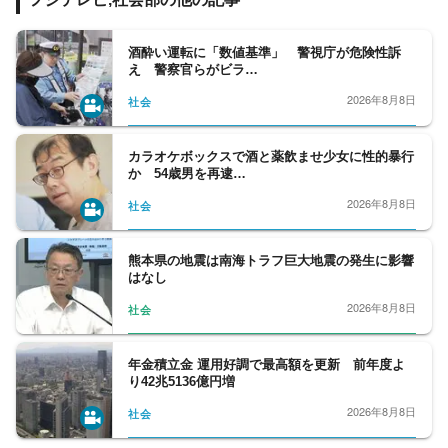
交通･国土、教育、科学、宇宙、災害・防災
など、幅広い分野をフォロー。天皇陛下など
皇室の動向、都政から首都圏自治体の行政も
酒酔い運転に「数値基準」 警視庁が危険性訴
え 警察官らがビラ…
担当。社会問題、調査報道については、分野
の垣根を越えて取材に取り組んでいます。
2026年8月8日
社会
カラオケボックスで酒と薬飲ませ少女に性的暴行
か 54歳男を再逮…
2026年8月8日
社会
熊本県の地震は南海トラフ巨大地震の発生に影響
はなし
2026年8月8日
社会
年金積立金 運用好調で最高額を更新 前年度よ
り42兆5136億円増
2026年8月8日
社会