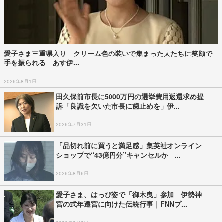
愛子さま三重県入り クリーム色の装いで集まった人たちに笑顔で
手を振られる あす伊...
2026年8月1日
田久保前市長に5000万円の選挙費用返還求め提
訴「良識を欠いた市長に歯止めを」伊...
2026年7月31日
「品切れ前に買うと満足感」集英社オンライン
ショップで“43億円分”キャンセルか ...
2026年8月6日
愛子さま、はっぴ姿で「御木曳」参加 伊勢神
宮の式年遷宮に向けた伝統行事｜FNNプ...