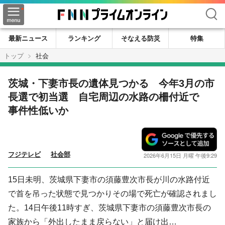
検索
最新ニュース
ランキング
そなえる防災
特集
トップ
社会
茨城・下妻市長の遺体見つかる 今年3月の市
長選で初当選 自宅周辺の水路の柵付近で
事件性低いか
フジテレビ
社会部
2026年6月15日 月曜 午後9:29
15日未明、茨城県下妻市の須藤豊次市長が川の水路付近
で首を吊った状態で見つかりその場で死亡が確認されまし
た。14日午後11時すぎ、茨城県下妻市の須藤豊次市長の
家族から「外出したまま戻らない」と届け出…