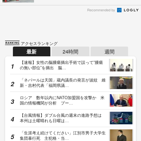
Recommended by
アクセスランキング
最新
24時間
週間
【速報】女性の脳腫瘍摘出手術で誤って“腫瘍
の無い部位”を摘出 脳…
「ネパールは天国」蔵内議長の発言が波紋 維
新・吉村代表「福岡県議…
ロシア 数年以内にNATO加盟国を攻撃か 米
国の情報機関が分析 プー…
【台風情報】ダブル台風の週末の進路予想は
本州は土曜晴れも日曜は…
「生涯考え続けてください」江別市男子大学生
集団暴行死 主犯格・当…