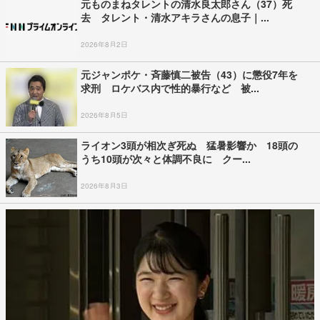
元ものまねタレントの清水良太郎さん（37）死
去 タレント・清水アキラさんの息子｜...
2026年8月2日
元ジャンポケ・斉藤慎二被告（43）に懲役7年を
求刑 ロケバス内で性的暴行など 被...
2026年8月5日
ライオン3頭が相次ぎ死ぬ 猛暑影響か 18頭の
うち10頭が次々と体調不良に クー...
2026年8月3日