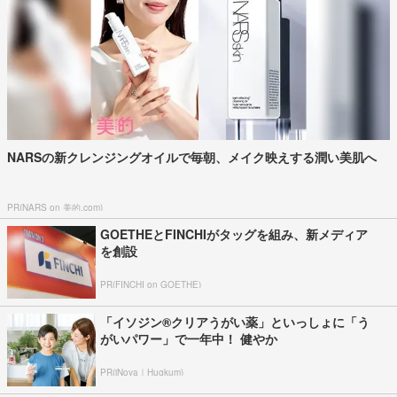
NARSの新クレンジングオイルで毎朝、メイク映えする潤い美肌へ
PR(NARS on 美的.com)
GOETHEとFINCHIがタッグを組み、新メディア
を創設
PR(FINCHI on GOETHE)
「イソジン®クリアうがい薬」といっしょに「う
がいパワー」で一年中！ 健やか
PR(iNova｜Hugkum)