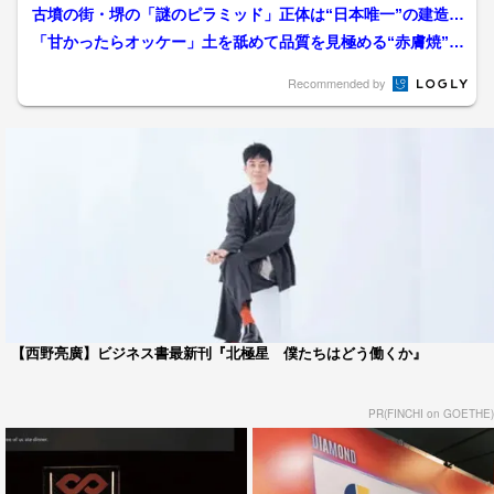
んで吊るし夫婦円満に？」...
古墳の街・堺の「謎のピラミッド」正体は“日本唯一”の建造物
だった！ 古墳を巡り続...
「甘かったらオッケー」土を舐めて品質を見極める“赤膚焼”職
人 大河ドラマ『豊臣兄...
Recommended by
【西野亮廣】ビジネス書最新刊『北極星 僕たちはどう働くか』
PR(FINCHI on GOETHE)