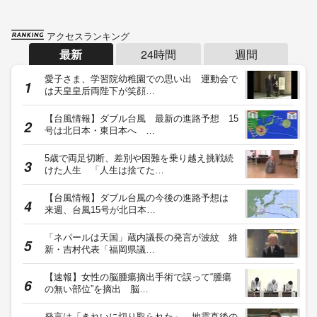
アクセスランキング
最新
24時間
週間
愛子さま、学習院幼稚園での思い出 運動会で
は天皇皇后両陛下が笑顔…
【台風情報】ダブル台風 最新の進路予想 15
号は北日本・東日本へ …
5歳で両足切断、差別や困難を乗り越え挑戦続
けた人生 「人生は捨てた…
【台風情報】ダブル台風の今後の進路予想は
来週、台風15号が北日本…
「ネパールは天国」蔵内議長の発言が波紋 維
新・吉村代表「福岡県議…
【速報】女性の脳腫瘍摘出手術で誤って“腫瘍
の無い部位”を摘出 脳…
発言は「きれいに切り取られた」…地震直後の