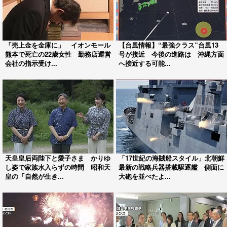
「売上金を金庫に」 イオンモール
【台風情報】“最強クラス”台風13
熊本で死亡の22歳女性 勤務店運営
号が接近 今後の進路は 沖縄方面
会社の指示受け...
へ接近する可能...
天皇皇后両陛下と愛子さま かりゆ
「17世紀の海賊船スタイル」北朝鮮
し姿で家族水入らずの時間 昭和天
最新の戦略兵器搭載駆逐艦 側面に
皇の「自然が生き...
大砲を並べたよ...