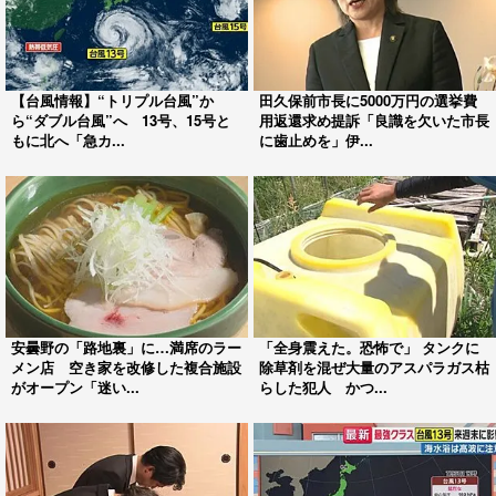
【台風情報】“トリプル台風”か
田久保前市長に5000万円の選挙費
ら“ダブル台風”へ 13号、15号と
用返還求め提訴「良識を欠いた市長
もに北へ「急カ...
に歯止めを」伊...
安曇野の「路地裏」に…満席のラー
「全身震えた。恐怖で」 タンクに
メン店 空き家を改修した複合施設
除草剤を混ぜ大量のアスパラガス枯
がオープン「迷い...
らした犯人 かつ...