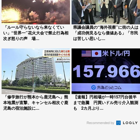
「ルール守らないなら来なくてい
県議会議員の“海外視察”に街の人は
い」“世界一”花火大会で禁止行為相
「成功例見るなら価値ある」「市民
次ぎ怒りの声 場...
は苦しい思いし...
「修学旅行が熊本から鹿児島へ」熊
【速報】円相場が一時157円台後半
本地震が直撃、キャンセル相次ぐ鹿
まで急騰 円買いドル売り介入観測
児島の宿泊施設に...
も 2カ月ぶり...
Recommended by