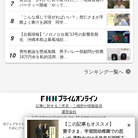
パーティー開催「やって…
「こんな感じで混ぜればいい？」悠仁さまが手
際よく豚汁を調理 同学…
【台風情報】“ノロノロ台風”13号の影響長期
化 沖縄本島は暴風域続…
男性教諭を懲戒免職 男子バレー部顧問が部費
14万円余を私的流用…旅…
ランキング一覧へ
記事に対するご意見・ご感想や情報提供
運営会社
© Fuji News Network, Inc. All rights reserved.
×
【この記事もオススメ】
当ウェブサイトでは、ユーザのニーズ・興味・関⼼に合致したコンテンツや広告配信を提供する
ためにクッキーを使⽤しています。詳細は、
プライバシーポリシー
をご確認ください。
愛子さま、学習院幼稚園での思