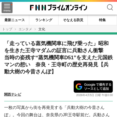
検索
最新ニュース
ランキング
そなえる防災
特集
トップ
エンタメ
文化
「走っている蒸気機関車に飛び乗った」昭和
を生きた王寺マダムの証言に兵動さん衝撃
当時の姿残す“蒸気機関車D51”を支えた元国鉄
マンの想い 奈良・王寺町の歴史再発見【兵
動大樹の今昔さんぽ】
関西テレビ
2026年4月5日 日曜 午後0:00
一枚の写真から街を再発見する「兵動大樹の今昔さん
ぽ」。今回の舞台は、奈良県のJR王寺駅前だ。兵動さん