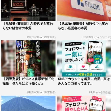
【見城徹×藤田晋】AI時代でも変わ
【見城徹×藤田晋】AI時代でも変わ
らない経営者の本質
らない経営者の本質
PR(FINCHI on GOETHE)
PR(FINCHI on GOETHE)
【西野亮廣】ビジネス書最新刊『北
SNSアカウントを着実に成長。実は
極星 僕たちはどう働くか』
みんなココ使ってます。
PR(FINCHI on GOETHE)
PR(Dreaw合同会社)