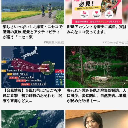
楽しさいっぱい！北海道・ニセコで
SNSアカウントを着実に成長。実は
避暑の夏旅 絶景とアクティビティ
みんなココ使ってます。
が揃う「ニセコ東...
PR(東急不動産)
PR(Dreaw合同会社)
【台風情報】台風13号は7日ごろ沖
失われた営みを偲ぶ廃集落探訪。人
縄に直撃 勢力維持のおそれも 関
口減少、炭鉱閉山、自然災害…遺構
東や東海など太...
が秘めた記憶【一...