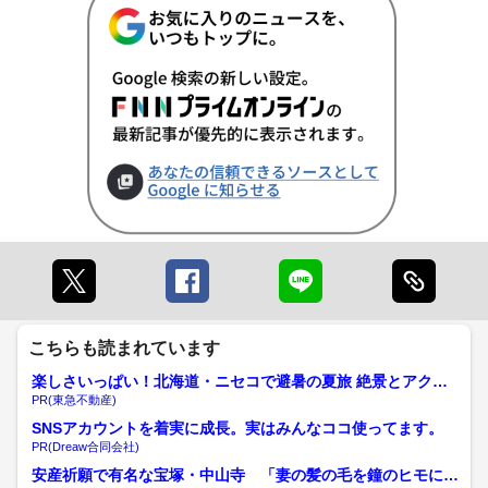
こちらも読まれています
楽しさいっぱい！北海道・ニセコで避暑の夏旅 絶景とアクテ
ィビティが揃う「ニセコ東...
PR(東急不動産)
SNSアカウントを着実に成長。実はみんなココ使ってます。
PR(Dreaw合同会社)
安産祈願で有名な宝塚・中山寺 「妻の髪の毛を鐘のヒモに結