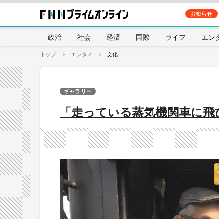
お知らせ
政治
社会
経済
国際
ライフ
エン
トップ
エンタメ
文化
ギャラリー
「走っている蒸気機関車に飛