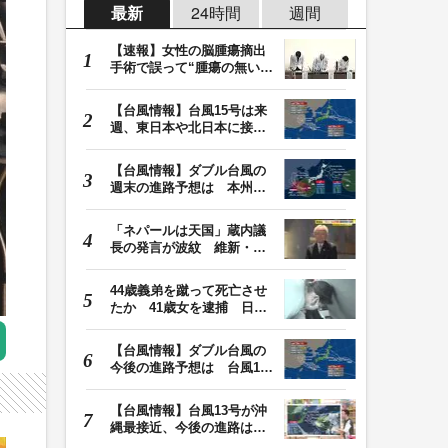
最新
24時間
週間
【速報】女性の脳腫瘍摘出
手術で誤って“腫瘍の無い部
位”を摘出 脳…
【台風情報】台風15号は来
週、東日本や北日本に接近
か お盆期間中の…
【台風情報】ダブル台風の
週末の進路予想は 本州は
土曜晴れも日曜は…
「ネパールは天国」蔵内議
長の発言が波紋 維新・吉
村代表「福岡県議…
44歳義弟を蹴って死亡させ
たか 41歳女を逮捕 日頃
から同じ敷地内の…
【台風情報】ダブル台風の
今後の進路予想は 台風13
号は9日（日）午後…
【台風情報】台風13号が沖
縄最接近、今後の進路は？
台風15号は「雨台…