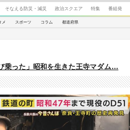
そなえる防災・減災
政治スクエア
特集
番組発
タメ
スポーツ
コラム
都道府県
び乗った」昭和を生きた王寺マダム…