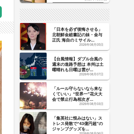
した「辛口カーブ」が飲み頃の
サイン！
「日本を必ず後悔させる」
北朝鮮金総書記の妹・金与
正氏 海自のミサイル...
2026年08月05日
【台風情報】ダブル台風の
週末の進路予想は 本州は土
曜晴れも日曜は雲が...
2026年08月07日
「ルール守らないなら来な
くていい」“世界一”花火大
会で禁止行為相次ぎ...
2026年08月03日
「集英社に恨みはない」ス
トレス発散で“43億円超”の
ジャンプグッズを...
2026年08月06日