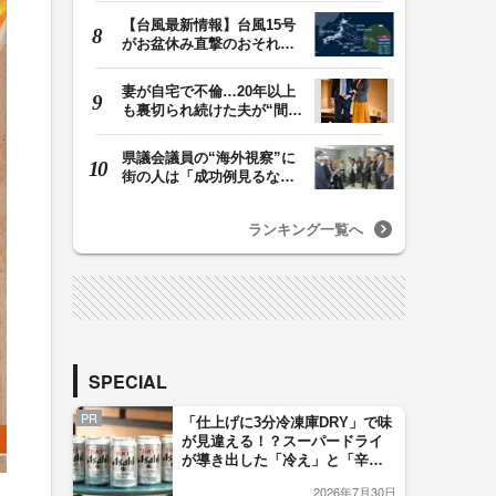
【台風最新情報】台風15号
がお盆休み直撃のおそれ
列島に台風が接近…
妻が自宅で不倫…20年以上
も裏切られ続けた夫が“間
男”に請求した慰…
県議会議員の“海外視察”に
街の人は「成功例見るなら
価値ある」「市…
ランキング一覧へ
SPECIAL
PR
「仕上げに3分冷凍庫DRY」で味
が見違える！？スーパードライ
が導き出した「冷え」と「辛
口」のおいしい関係 青く変化
2026年7月30日