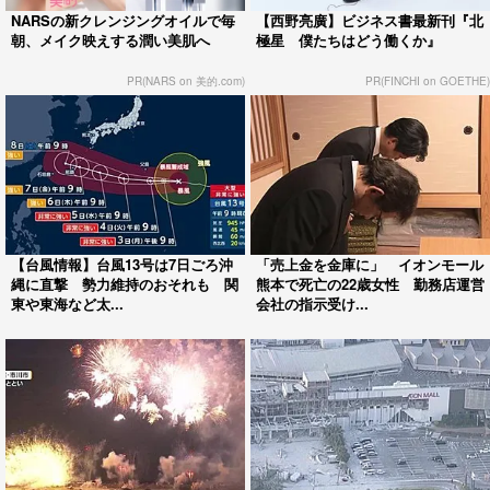
NARSの新クレンジングオイルで毎
【西野亮廣】ビジネス書最新刊『北
朝、メイク映えする潤い美肌へ
極星 僕たちはどう働くか』
PR(NARS on 美的.com)
PR(FINCHI on GOETHE)
【台風情報】台風13号は7日ごろ沖
「売上金を金庫に」 イオンモール
縄に直撃 勢力維持のおそれも 関
熊本で死亡の22歳女性 勤務店運営
東や東海など太...
会社の指示受け...