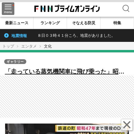
検索
最新ニュース
ランキング
そなえる防災
特集
地震情報
８日０３時４１分ころ、地震がありました。
トップ
エンタメ
文化
ギャラリー
「走っている蒸気機関車に飛び乗った」昭和
を生きた王寺マダムの証言に兵動さん衝撃
当時の姿残す“蒸気機関車D51”を支えた元国鉄
マンの想い 奈良・王寺町の歴史再発見【兵
動大樹の今昔さんぽ】