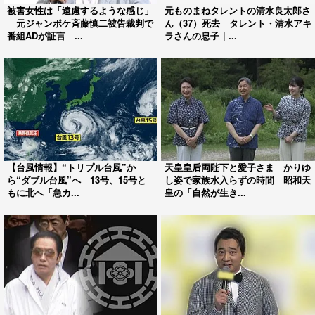
被害女性は「遠慮するような感じ」
元ものまねタレントの清水良太郎さ
元ジャンポケ斉藤慎二被告裁判で
ん（37）死去 タレント・清水アキ
番組ADが証言 ...
ラさんの息子｜...
【台風情報】“トリプル台風”か
天皇皇后両陛下と愛子さま かりゆ
ら“ダブル台風”へ 13号、15号と
し姿で家族水入らずの時間 昭和天
もに北へ「急カ...
皇の「自然が生き...