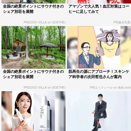
全国の絶景ポイントにサウナ付きの
アマゾンで大人気！血圧対策はコー
シェア別荘を展開
ヒーに足してみて
PR(COCO VILLA on GOETHE)
PR(森永乳業)
全国の絶景ポイントにサウナ付きの
肌再生の源にアプローチ！スキンケ
シェア別荘を展開
ア科学者の次田哲也さんが案内
PR(COCO VILLA on GOETHE)
PR(エリクシール on 美的.com)