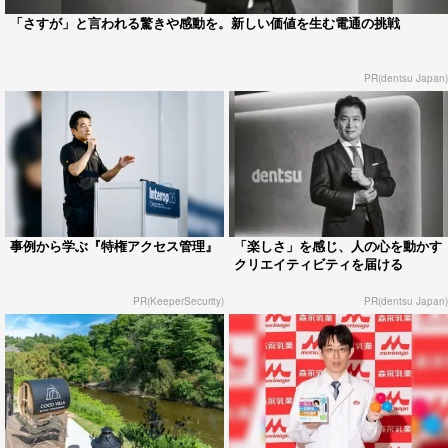
「さすが」と言われる驚きや感動を。新しい価値を生む電通の挑戦
PR(dentsu Japan)
事例から学ぶ『特権アクセス管理』
「楽しさ」を感じ、人の心を動かす
クリエイティビティを届ける
PR(KeeperSecurity)
PR(dentsu Japan)