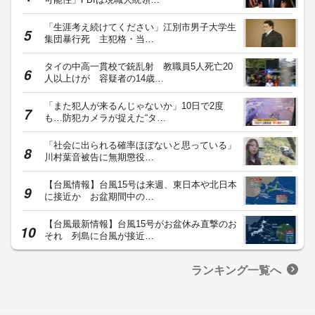
「生涯考え続けてください」江別市男子大学生
集団暴行死 主犯格・当…
タイの中高一貫校で銃乱射 教職員5人死亡20
人以上けが 容疑者の14歳…
「また犯人が来るんじゃないか」10日で2度
も…防犯カメラが捉えた“タ…
「社会に出られる確率ほぼないと思っている」
川村葉音被告に無期懲役…
【台風情報】台風15号は来週、東日本や北日本
に接近か お盆期間中の…
【台風最新情報】台風15号がお盆休み直撃のお
それ 列島に台風が接近…
ランキング一覧へ