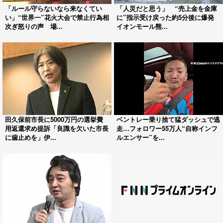
「ルール守らないなら来なくてい
「人災だと思う」 “売上金を金庫
い」“世界一”花火大会で禁止行為相
に”指示受け戻った約5分後に爆発
次ぎ怒りの声 場...
イオンモール熊...
田久保前市長に5000万円の選挙費
ベントレー乗り捨て猛ダッシュで逃
用返還求め提訴「良識を欠いた市長
走…フォロワー55万人“自称インフ
に歯止めを」伊...
ルエンサー”を...