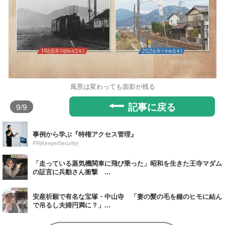
風景は変わっても面影が残る
記事に戻る
9
/9
事例から学ぶ『特権アクセス管理』
PR(KeeperSecurity)
「走っている蒸気機関車に飛び乗った」昭和を生きた王寺マダム
の証言に兵動さん衝撃 ...
安産祈願で有名な宝塚・中山寺 「妻の髪の毛を鐘のヒモに結ん
で吊るし夫婦円満に？」...