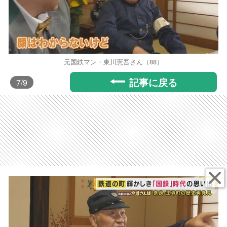
元国鉄マン・東川憲吾さん（88）
記事に戻る
7
/9