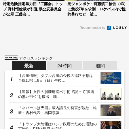
特定危険指定暴力団『工藤会』トッ
元ジャンポケ・斉藤慎二被告（43）
プ 野村悟総裁が引退 県公安委員会
に懲役7年を求刑 ロケバス内で性
が公示 工藤会...
的暴行など 被...
Recommended by
アクセスランキング
最新
24時間
週間
【台風情報】ダブル台風の今後の進路予想は
台風13号は9日（日）午後…
【速報】女性の脳腫瘍摘出手術で誤って“腫瘍
の無い部位”を摘出 脳…
「ネパールは天国」蔵内議長の発言が波紋 維
新・吉村代表「福岡県議…
「トランプ大統領はロシア政府のために活動の
可能性」FBIは現職大統領…