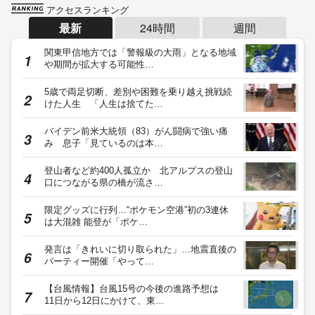
アクセスランキング
最新
24時間
週間
関東甲信地方では「警報級の大雨」となる地域
や期間が拡大する可能性…
5歳で両足切断、差別や困難を乗り越え挑戦続
けた人生 「人生は捨てた…
バイデン前米大統領（83）がん闘病で強い痛
み 息子「見ているのは本…
登山者など約400人孤立か 北アルプスの登山
口につながる県の橋が流さ…
限定グッズに行列…“ポケモン空港”初の3連休
は大混雑 能登が「ポケ…
発言は「きれいに切り取られた」…地震直後の
パーティー開催「やって…
【台風情報】台風15号の今後の進路予想は
11日から12日にかけて、東…