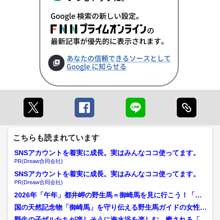
こちらも読まれています
SNSアカウントを着実に成長。実はみんなココ使ってます。
PR(Dreaw合同会社)
SNSアカウントを着実に成長。実はみんなココ使ってます。
PR(Dreaw合同会社)
2026年「午年」都井岬の野生馬＝御崎馬を見に行こう！「野
焼き」「春駒」「馬追い...
国の天然記念物「御崎馬」を守り伝える野生馬ガイドの女性
「うま年」に故郷の宝たち...
野生の子ザルたちが楽しそうに海水浴を楽しむ 癒される「幸