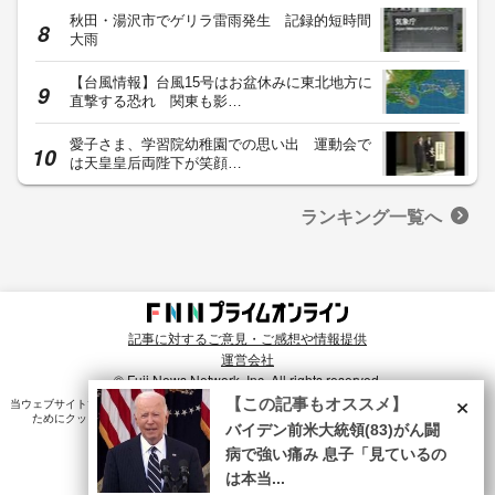
秋田・湯沢市でゲリラ雷雨発生 記録的短時間
大雨
【台風情報】台風15号はお盆休みに東北地方に
直撃する恐れ 関東も影…
愛子さま、学習院幼稚園での思い出 運動会で
は天皇皇后両陛下が笑顔…
ランキング一覧へ
記事に対するご意見・ご感想や情報提供
運営会社
© Fuji News Network, Inc. All rights reserved.
×
【この記事もオススメ】
当ウェブサイトでは、ユーザのニーズ・興味・関⼼に合致したコンテンツや広告配信を提供する
ためにクッキーを使⽤しています。詳細は、
プライバシーポリシー
をご確認ください。
バイデン前米大統領(83)がん闘
病で強い痛み 息子「見ているの
は本当...