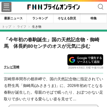
検索
最新ニュース
ランキング
そなえる防災
特集
トップ
ライフ
生き物
「今年初の春駒誕生」国の天然記念物・御崎
馬 体長約80センチのオスが元気に歩む
テレビ宮崎
2026年4月6日 月曜 午後10:28
宮崎県串間市の都井岬で、国の天然記念物に指定されてい
る野生馬「御崎馬(みさきうま)」に、2026年初めてとなる
春駒が誕生した。母親のそばで眠ったり、おぼつかない足
取りで歩いたりする愛らしい姿を見せて…