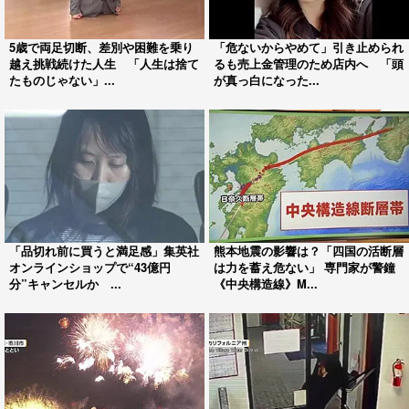
5歳で両足切断、差別や困難を乗り
「危ないからやめて」引き止められ
越え挑戦続けた人生 「人生は捨て
るも売上金管理のため店内へ 「頭
たものじゃない」...
が真っ白になった...
「品切れ前に買うと満足感」集英社
熊本地震の影響は？「四国の活断層
オンラインショップで“43億円
は力を蓄え危ない」 専門家が警鐘
分”キャンセルか ...
《中央構造線》M...