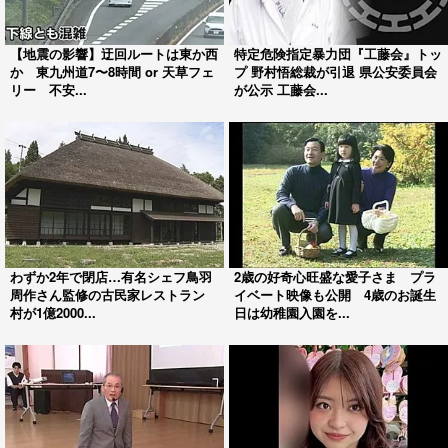
【地震の影響】迂回ルートは東か西
特定危険指定暴力団『工藤会』トッ
か 東九州道7〜8時間 or 天草フェ
プ 野村悟総裁が引退 県公安委員会
リー 不安...
が公示 工藤会...
わずか2年で閉店…有名シェフ鳥羽
2歳の好奇心旺盛な愛子さま プラ
周作さん監修の古民家レストラン
イベート映像も公開 4歳のお誕生
村が1億2000...
日は幼稚園入園を...