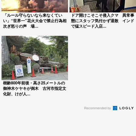
「ルール守らないなら来なくてい
ドア開けこそこそ侵入クマ 異常事
い」“世界一”花火大会で禁止行為相
態にスタッフ気付かず退散 インド
次ぎ怒りの声 場...
で猛スピード入店...
樹齢800年前後・高さ25メートルの
御神木ケヤキが倒木 古河市指定文
化財、けが人...
Recommended by