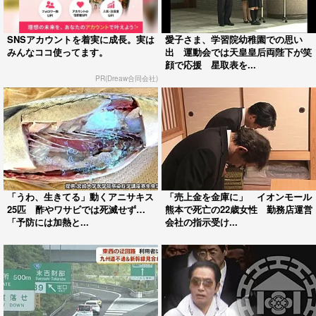
SNSアカウントを着実に成長。実は
愛子さま、学習院幼稚園での思い
みんなココ使ってます。
出 運動会では天皇皇后両陛下が笑
顔で応援 星取表を...
PR(Dreaw合同会社)
「うわ、生きてる」動くアニサキス
「売上金を金庫に」 イオンモール
25匹 酢やワサビでは死滅せず…
熊本で死亡の22歳女性 勤務店運営
「予防には加熱と...
会社の指示受け...