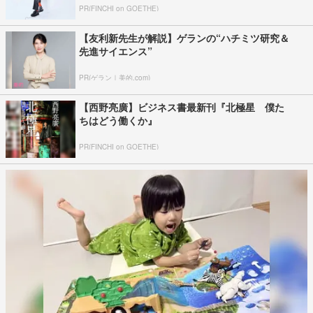
PR(FINCHI on GOETHE)
【友利新先生が解説】ゲランの“ハチミツ研究＆
先進サイエンス”
PR(ゲラン｜美的.com)
【西野亮廣】ビジネス書最新刊『北極星 僕た
ちはどう働くか』
PR(FINCHI on GOETHE)