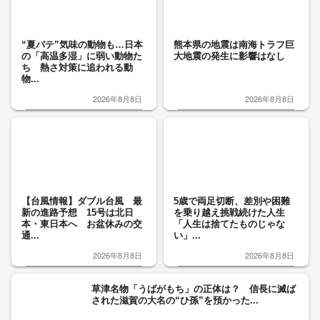
“夏バテ”気味の動物も…日本
熊本県の地震は南海トラフ巨
の「高温多湿」に弱い動物た
大地震の発生に影響はなし
ち 熱さ対策に追われる動
物...
2026年8月8日
2026年8月8日
【台風情報】ダブル台風 最
5歳で両足切断、差別や困難
新の進路予想 15号は北日
を乗り越え挑戦続けた人生
本・東日本へ お盆休みの交
「人生は捨てたものじゃな
通...
い」...
2026年8月8日
2026年8月8日
草津名物「うばがもち」の正体は？ 信長に滅ば
された滋賀の大名の“ひ孫”を預かった...