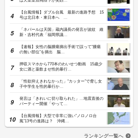
は天皇皇后両陛下が笑顔…
【台風情報】ダブル台風 最新の進路予想 15
号は北日本・東日本へ …
「ネパールは天国」蔵内議長の発言が波紋 維
新・吉村代表「福岡県議…
【速報】女性の脳腫瘍摘出手術で誤って“腫瘍
の無い部位”を摘出 脳…
押収スマホから770本のわいせつ動画 15歳少
女に酒と薬飲ませ性的暴行…
「性欲抑えきれなかった」“カッター”で脅し女
子中学生を性的暴行か…
発言は「きれいに切り取られた」…地震直後の
パーティー開催「やって…
【台風情報】大型で非常に強い“ノロノロ台
風”13号の進路は？ 沖縄…
ランキング一覧へ