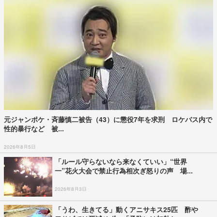
元ジャンポケ・斉藤慎二被告（43）に懲役7年を求刑 ロケバス内で
性的暴行など 被...
2026年8月5日
「ルール守らないなら来なくていい」“世界
一”花火大会で禁止行為相次ぎ怒りの声 場...
2026年8月3日
「うわ、生きてる」動くアニサキス25匹 酢や