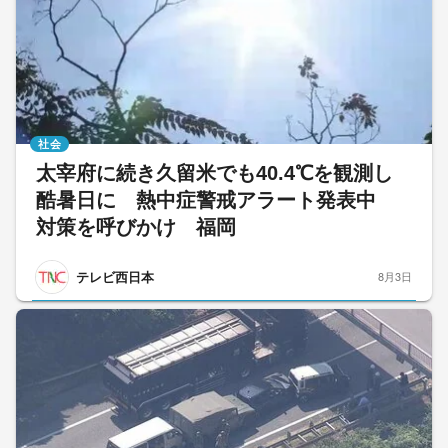
社会
太宰府に続き久留米でも40.4℃を観測し
酷暑日に 熱中症警戒アラート発表中
対策を呼びかけ 福岡
テレビ西日本
8月3日