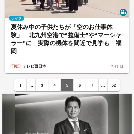
ライフ
夏休み中の子供たちが「空のお仕事体
験」 北九州空港で“整備士”や“マーシャ
ラー”に 実際の機体を間近で見学も 福
岡
テレビ西日本
7月31日
1
…
3
4
5
6
7
…
52