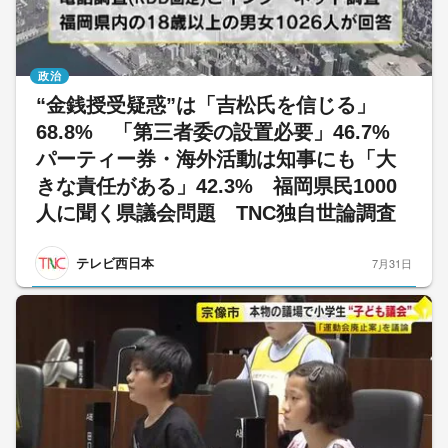
政治
“金銭授受疑惑”は「吉松氏を信じる」
68.8% 「第三者委の設置必要」46.7%
パーティー券・海外活動は知事にも「大
きな責任がある」42.3% 福岡県民1000
人に聞く県議会問題 TNC独自世論調査
テレビ西日本
7月31日