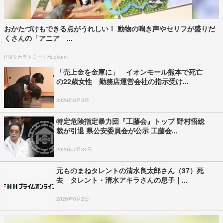
おかたづけもできる点がうれしい！ 動物の鳴き声やセリフが盛りだ
くさんの「アニア ...
PR(タカラトミー｜Hugkum)
「売上金を金庫に」 イオンモール熊本で死亡
の22歳女性 勤務店運営会社の指示受け...
2026年8月3日
特定危険指定暴力団『工藤会』トップ 野村悟総
裁が引退 県公安委員会が公示 工藤会...
2026年7月31日
元ものまねタレントの清水良太郎さん（37）死
去 タレント・清水アキラさんの息子｜...
2026年8月2日