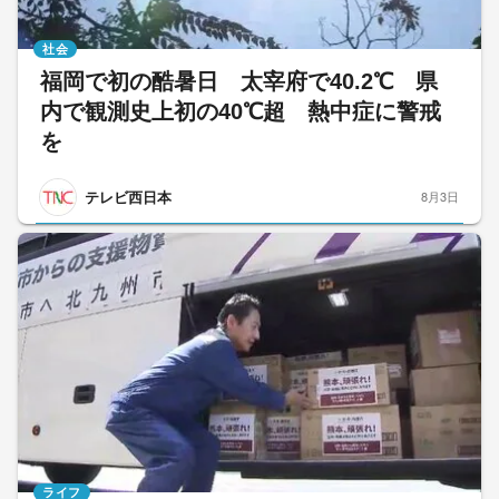
社会
福岡で初の酷暑日 太宰府で40.2℃ 県
内で観測史上初の40℃超 熱中症に警戒
を
テレビ西日本
8月3日
ライフ