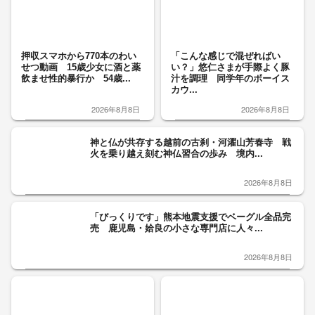
押収スマホから770本のわい
「こんな感じで混ぜればい
せつ動画 15歳少女に酒と薬
い？」悠仁さまが手際よく豚
飲ませ性的暴行か 54歳...
汁を調理 同学年のボーイス
カウ...
2026年8月8日
2026年8月8日
神と仏が共存する越前の古刹・河濯山芳春寺 戦
火を乗り越え刻む神仏習合の歩み 境内...
2026年8月8日
「びっくりです」熊本地震支援でベーグル全品完
売 鹿児島・姶良の小さな専門店に人々...
2026年8月8日