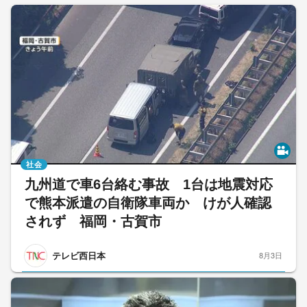
社会
九州道で車6台絡む事故 1台は地震対応
で熊本派遣の自衛隊車両か けが人確認
されず 福岡・古賀市
テレビ西日本
8月3日