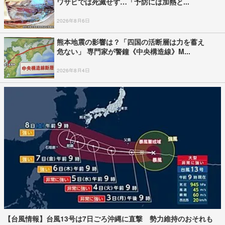
ワサビでは死滅せず…「予防には加熱と...
2026年8月6日
熊本地震の影響は？「四国の活断層は力を蓄え
危ない」 専門家が警鐘《中央構造線》M...
2026年8月4日
【台風情報】台風13号は7日ごろ沖縄に直撃 勢力維持のおそれも