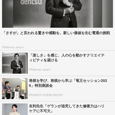
「さすが」と言われる驚きや感動を。新しい価値を生む電通の挑戦
PR(dentsu Japan)
「楽しさ」を感じ、人の心を動かすクリエイテ
ィビティを届ける
PR(dentsu Japan)
将棋を学び、将棋から学ぶ「竜王セッション202
6」特別座談会
PR(SAPIX YOZEMI GROUP)
友利先生「ゲランが追究してきた修復力はハリ
ケアに不可欠」