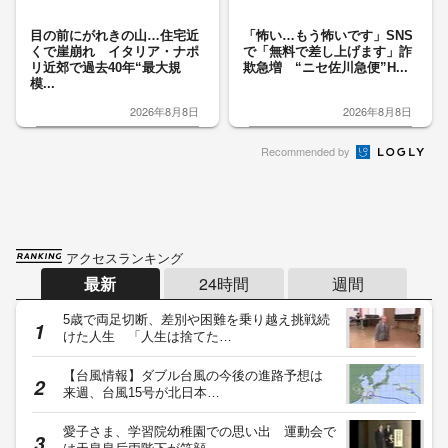
目の前にがれきの山…住宅近
「怖い…もう怖いです」SNS
くで崖崩れ イタリア・ナポ
で「無料で差し上げます」詐
リ近郊で過去40年“最大規
欺急増 “ニセ佐川急便”H...
模...
2026年8月8日
2026年8月8日
Recommended by
アクセスランキング
最新
24時間
週間
5歳で両足切断、差別や困難を乗り越え挑戦続
けた人生 「人生は捨てた…
【台風情報】ダブル台風の今後の進路予想は
来週、台風15号が北日本…
愛子さま、学習院幼稚園での思い出 運動会で