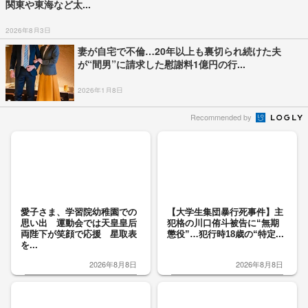
関東や東海など太...
2026年8月3日
妻が自宅で不倫…20年以上も裏切られ続けた夫
が“間男”に請求した慰謝料1億円の行...
2026年1月8日
Recommended by
愛子さま、学習院幼稚園での
【大学生集団暴行死事件】主
思い出 運動会では天皇皇后
犯格の川口侑斗被告に“無期
両陛下が笑顔で応援 星取表
懲役”…犯行時18歳の“特定...
を...
2026年8月8日
2026年8月8日