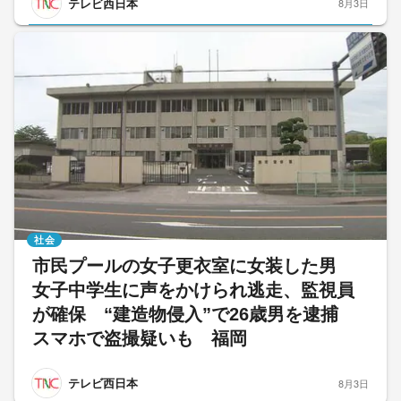
テレビ西日本
8月3日
社会
市民プールの女子更衣室に女装した男
女子中学生に声をかけられ逃走、監視員
が確保 “建造物侵入”で26歳男を逮捕
スマホで盗撮疑いも 福岡
テレビ西日本
8月3日