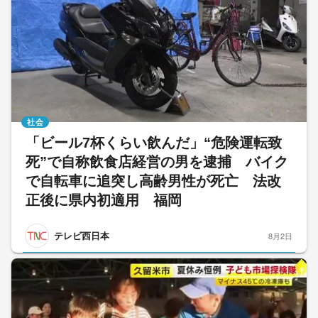
社会
「ビール7杯くらい飲んだ」“危険運転致
死”で自称飲食店経営の男を逮捕 バイク
で自転車に追突し高齢男性が死亡 法改
正後に県内初適用 福岡
テレビ西日本
8月2日