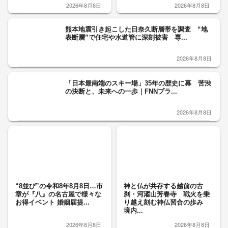
2026年8月8日
2026年8月8日
熊本地震引き起こした日奈久断層帯を調査 “地
表断層”で住宅や水道管に深刻被害 専...
2026年8月8日
「日本最南端のスキー場」35年の歴史に幕 苦渋
の決断と、未来への一歩｜FNNプラ...
2026年8月8日
“8並び”の令和8年8月8日…市
神と仏が共存する越前の古
章が『八』の名古屋で様々な
刹・河濯山芳春寺 戦火を乗
お得イベント 婚姻届提...
り越え刻む神仏習合の歩み
境内...
2026年8月8日
2026年8月8日