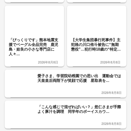
「びっくりです」熊本地震支
【大学生集団暴行死事件】主
援でベーグル全品完売 鹿児
犯格の川口侑斗被告に“無期
島・姶良の小さな専門店に
懲役”…犯行時18歳の“特定...
人々...
2026年8月8日
2026年8月8日
愛子さま、学習院幼稚園での思い出 運動会では
天皇皇后両陛下が笑顔で応援 星取表を...
2026年8月8日
「こんな感じで混ぜればいい？」悠仁さまが手際
よく豚汁を調理 同学年のボーイスカウ...
2026年8月8日