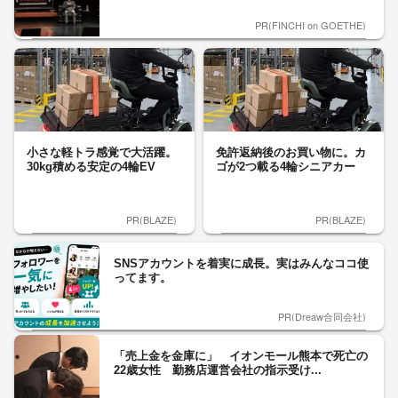
PR(FINCHI on GOETHE)
小さな軽トラ感覚で大活躍。
免許返納後のお買い物に。カ
30kg積める安定の4輪EV
ゴが2つ載る4輪シニアカー
PR(BLAZE)
PR(BLAZE)
SNSアカウントを着実に成長。実はみんなココ使
ってます。
PR(Dreaw合同会社)
「売上金を金庫に」 イオンモール熊本で死亡の
22歳女性 勤務店運営会社の指示受け...