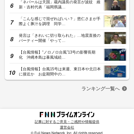
「ネパールは天国」蔵内議長の発言が波紋 維
新・吉村代表「福岡県議…
「こんな感じで混ぜればいい？」悠仁さまが手
際よく豚汁を調理 同学…
発言は「きれいに切り取られた」…地震直後の
パーティー開催「やって…
【台風情報】“ノロノロ台風”13号の影響長期
化 沖縄本島は暴風域続…
【台風情報】台風15号は来週、東日本や北日本
に接近か お盆期間中の…
ランキング一覧へ
記事に対するご意見・ご感想や情報提供
運営会社
© Fuji News Network, Inc. All rights reserved.