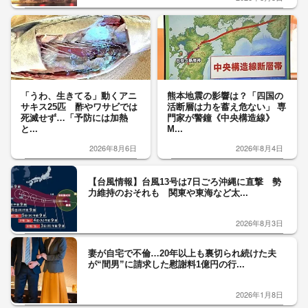
「うわ、生きてる」動くアニ
熊本地震の影響は？「四国の
サキス25匹 酢やワサビでは
活断層は力を蓄え危ない」 専
死滅せず…「予防には加熱
門家が警鐘《中央構造線》
と...
M...
2026年8月6日
2026年8月4日
【台風情報】台風13号は7日ごろ沖縄に直撃 勢
力維持のおそれも 関東や東海など太...
2026年8月3日
妻が自宅で不倫…20年以上も裏切られ続けた夫
が“間男”に請求した慰謝料1億円の行...
2026年1月8日