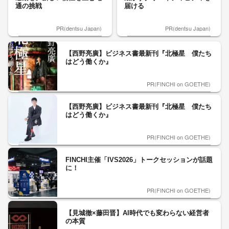
通の挑戦
届ける
PR(dentsu Japan)
PR(dentsu Japan)
【西野亮廣】ビジネス書最新刊『北極星 僕たち
はどう働くか』
PR(FINCHI on GOETHE)
【西野亮廣】ビジネス書最新刊『北極星 僕たち
はどう働くか』
PR(FINCHI on GOETHE)
FINCHI主催「IVS2026」トークセッションが話題
に！
PR(FINCHI on GOETHE)
【見城徹×藤田晋】AI時代でも変わらない経営者
の本質