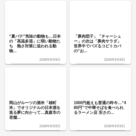
“夏バテ”気味の動物も…日本
「豚肉団子」「チャーシュ
の「高温多湿」に弱い動物た
ー」の次は「豚肉サラダ」
ち 熱さ対策に追われる動
世界中でバズるコビトカバ
物...
の“お...
2026年8月8日
2026年8月8日
岡山がルーツの酒米「雄町
1000円超えも普通の昨今…“4
米」でオリジナルの日本酒を
80円”で中華そばを食べられ
造る夢に向かって…真庭市の
るラーメン店 安さの...
老舗...
2026年8月8日
2026年8月8日