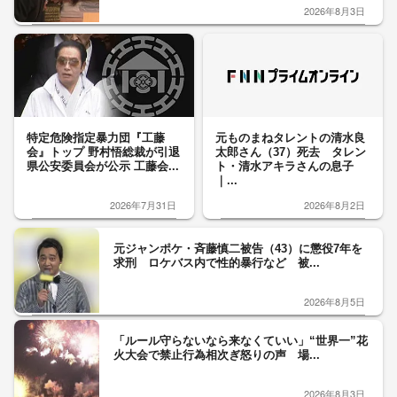
2026年8月3日
特定危険指定暴力団『工藤
元ものまねタレントの清水良
会』トップ 野村悟総裁が引退
太郎さん（37）死去 タレン
県公安委員会が公示 工藤会...
ト・清水アキラさんの息子
｜...
2026年7月31日
2026年8月2日
元ジャンポケ・斉藤慎二被告（43）に懲役7年を
求刑 ロケバス内で性的暴行など 被...
2026年8月5日
「ルール守らないなら来なくていい」“世界一”花
火大会で禁止行為相次ぎ怒りの声 場...
2026年8月3日