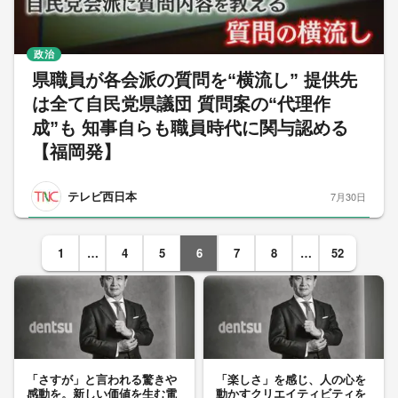
政治
県職員が各会派の質問を“横流し” 提供先
は全て自民党県議団 質問案の“代理作
成”も 知事自らも職員時代に関与認める
【福岡発】
テレビ西日本
7月30日
1
…
4
5
6
7
8
…
52
「さすが」と言われる驚きや
「楽しさ」を感じ、人の心を
感動を。新しい価値を生む電
動かすクリエイティビティを