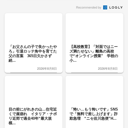
Recommended by
「お父さんの子で良かったや
【高校教育】「対面ではニー
ろ」引退ロッテ角中を育てた
ズ満たせない」離島の高校
父の言葉 365日欠かさず
で“オンライン授業” 学校の
続...
小...
2026年8月8日
2026年8月8日
目の前にがれきの山…住宅近
「怖い…もう怖いです」SNS
くで崖崩れ イタリア・ナポ
で「無料で差し上げます」詐
リ近郊で過去40年“最大規
欺急増 “ニセ佐川急便”H...
模...