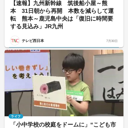
【速報】九州新幹線 筑後船小屋～熊
本 31日朝から再開 本数を減らして運
転 熊本～鹿児島中央は「復旧に時間要
する見込み」JR九州
テレビ西日本
7月30日
ライフ
「小中学校の校庭をドームに」“こども市