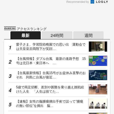
Recommended by
アクセスランキング
最新
24時間
週間
愛子さま、学習院幼稚園での思い出 運動会で
は天皇皇后両陛下が笑顔…
【台風情報】ダブル台風 最新の進路予想 15
号は北日本・東日本へ …
【台風最新情報】台風15号がお盆休み直撃のお
それ 列島に台風が接近…
5歳で両足切断、差別や困難を乗り越え挑戦続
けた人生 「人生は捨てた…
【速報】女性の脳腫瘍摘出手術で誤って“腫瘍
の無い部位”を摘出 脳…