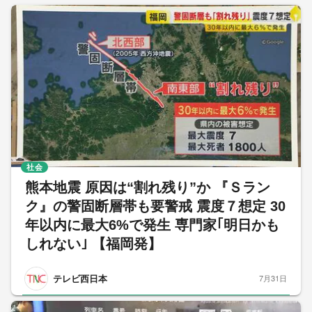
社会
熊本地震 原因は“割れ残り”か 『Ｓラン
ク』の警固断層帯も要警戒 震度７想定 30
年以内に最大6%で発生 専門家｢明日かも
しれない｣ 【福岡発】
テレビ西日本
7月31日