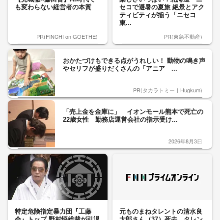
も変わらない経営者の本質
セコで避暑の夏旅 絶景とアク
ティビティが揃う「ニセコ
東...
PR(FINCHI on GOETHE)
PR(東急不動産)
おかたづけもできる点がうれしい！ 動物の鳴き声
やセリフが盛りだくさんの「アニア ...
PR(タカラトミー｜Hugkum)
「売上金を金庫に」 イオンモール熊本で死亡の
22歳女性 勤務店運営会社の指示受け...
2026年8月3日
特定危険指定暴力団『工藤
元ものまねタレントの清水良
会』トップ 野村悟総裁が引退
太郎さん（37）死去 タレン