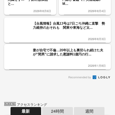
と...
M...
2026年8月6日
2026年8月4日
【台風情報】台風13号は7日ごろ沖縄に直撃 勢
力維持のおそれも 関東や東海など太...
2026年8月3日
妻が自宅で不倫…20年以上も裏切られ続けた夫
が“間男”に請求した慰謝料1億円の行...
2026年1月8日
Recommended by
アクセスランキング
最新
24時間
週間