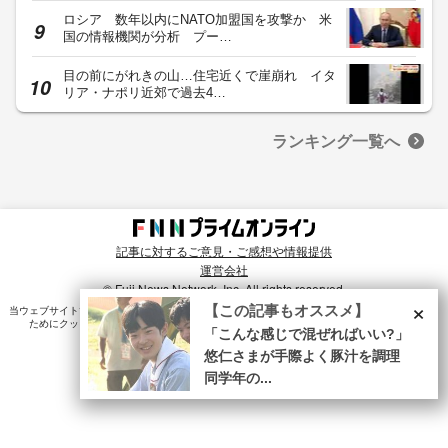
ロシア 数年以内にNATO加盟国を攻撃か 米
国の情報機関が分析 プー…
目の前にがれきの山…住宅近くで崖崩れ イタ
リア・ナポリ近郊で過去4…
ランキング一覧へ
記事に対するご意見・ご感想や情報提供
運営会社
© Fuji News Network, Inc. All rights reserved.
×
【この記事もオススメ】
当ウェブサイトでは、ユーザのニーズ・興味・関⼼に合致したコンテンツや広告配信を提供する
ためにクッキーを使⽤しています。詳細は、
プライバシーポリシー
をご確認ください。
「こんな感じで混ぜればいい?」
悠仁さまが手際よく豚汁を調理
同学年の...