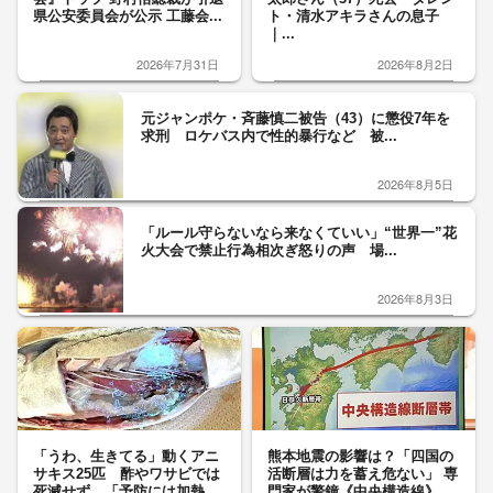
県公安委員会が公示 工藤会...
ト・清水アキラさんの息子
｜...
2026年7月31日
2026年8月2日
元ジャンポケ・斉藤慎二被告（43）に懲役7年を
求刑 ロケバス内で性的暴行など 被...
2026年8月5日
「ルール守らないなら来なくていい」“世界一”花
火大会で禁止行為相次ぎ怒りの声 場...
2026年8月3日
「うわ、生きてる」動くアニ
熊本地震の影響は？「四国の
サキス25匹 酢やワサビでは
活断層は力を蓄え危ない」 専
死滅せず…「予防には加熱
門家が警鐘《中央構造線》