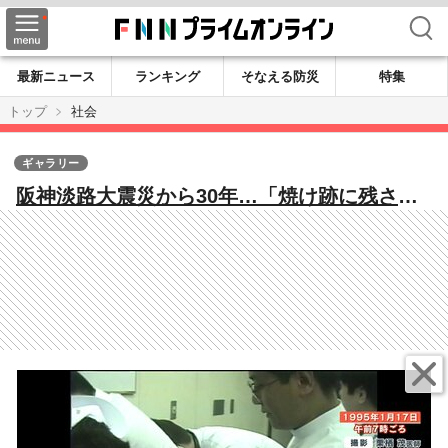
検索
最新ニュース
ランキング
そなえる防災
特集
トップ
社会
ギャラリー
阪神淡路大震災から30年…「焼け跡に残され
た“生き証人”」「医師の心残り」「人々の心
を支えた“歌”」今も残る教訓と受け継がれる
記憶