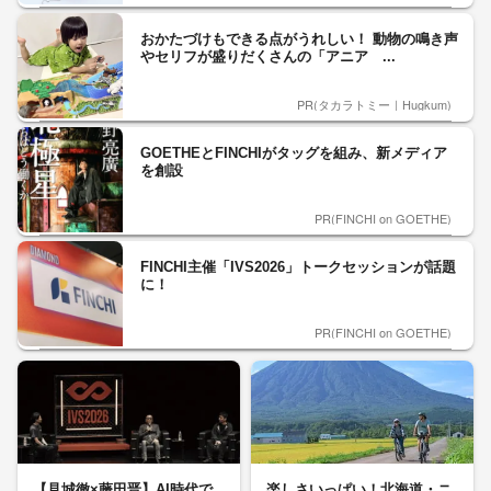
おかたづけもできる点がうれしい！ 動物の鳴き声
やセリフが盛りだくさんの「アニア ...
PR(タカラトミー｜Hugkum)
GOETHEとFINCHIがタッグを組み、新メディア
を創設
PR(FINCHI on GOETHE)
FINCHI主催「IVS2026」トークセッションが話題
に！
PR(FINCHI on GOETHE)
【見城徹×藤田晋】AI時代で
楽しさいっぱい！北海道・ニ