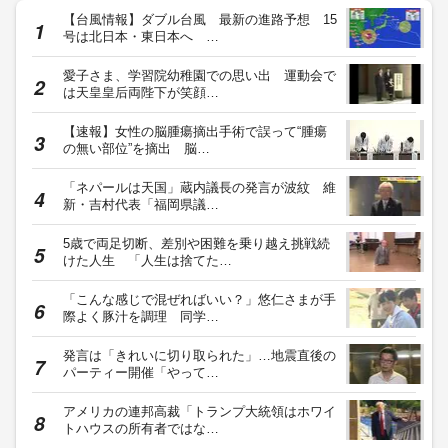
【台風情報】ダブル台風 最新の進路予想 15
号は北日本・東日本へ …
愛子さま、学習院幼稚園での思い出 運動会で
は天皇皇后両陛下が笑顔…
【速報】女性の脳腫瘍摘出手術で誤って“腫瘍
の無い部位”を摘出 脳…
「ネパールは天国」蔵内議長の発言が波紋 維
新・吉村代表「福岡県議…
5歳で両足切断、差別や困難を乗り越え挑戦続
けた人生 「人生は捨てた…
「こんな感じで混ぜればいい？」悠仁さまが手
際よく豚汁を調理 同学…
発言は「きれいに切り取られた」…地震直後の
パーティー開催「やって…
アメリカの連邦高裁「トランプ大統領はホワイ
トハウスの所有者ではな…