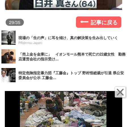
記事に戻る
29
/35
現場の「生の声」に耳を傾け、真の解決策を生み出していく
PR(dentsu Japan)
「売上金を金庫に」 イオンモール熊本で死亡の22歳女性 勤務
店運営会社の指示受け...
特定危険指定暴力団『工藤会』トップ 野村悟総裁が引退 県公安
委員会が公示 工藤会...