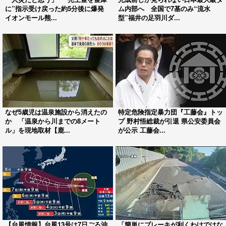
に”指示受け戻った約5分後に爆発
ム内部へ 全国で7基のみ“流水
イオンモール熊...
型”福井の足羽川ダ...
なぜ5歳児は温泉施設から消えたの
特定危険指定暴力団『工藤会』トッ
か 「温泉から川までの8メート
プ 野村悟総裁が引退 県公安委員会
ル」を現地取材【鹿...
が公示 工藤会...
【台風情報】台風13号は7日ごろ沖
「簡単にブレーキが利くわけではな