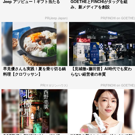
Jeep アソビュー！ギフト当たる
GOETHEとFINCHIがタッグを組
み、新メディアを創設
PR(Jeep Japan)
PR(FINCHI on GOETHE)
早見優さんも実践！夏を乗り切る鍋
【見城徹×藤田晋】AI時代でも変わ
料理【クロワッサン】
らない経営者の本質
PR(マガジンハウス)
PR(FINCHI on GOETHE)