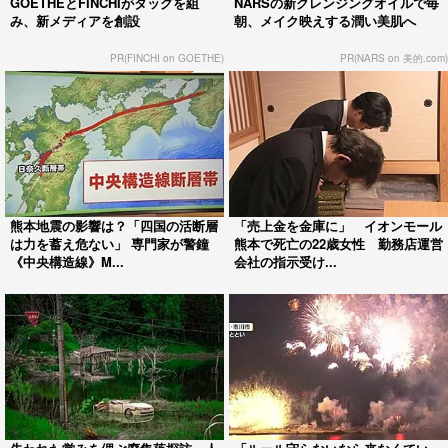
GOETHEとFINCHIがタッグを組
NARSの新クレンジングオイルで毎
み、新メディアを創設
朝、メイク映えする潤い美肌へ
PR(FINCHI on GOETHE)
PR(NARS on 美的.com)
熊本地震の影響は？「四国の活断層
「売上金を金庫に」 イオンモール
は力を蓄え危ない」 専門家が警鐘
熊本で死亡の22歳女性 勤務店運営
《中央構造線》M...
会社の指示受け...