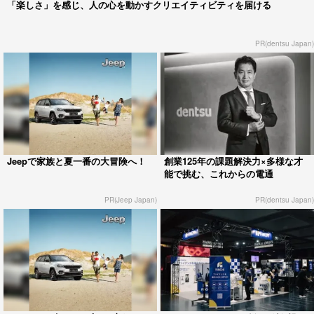
「楽しさ」を感じ、人の心を動かすクリエイティビティを届ける
PR(dentsu Japan)
Jeepで家族と夏一番の大冒険へ！
創業125年の課題解決力×多様な才
能で挑む、これからの電通
PR(Jeep Japan)
PR(dentsu Japan)