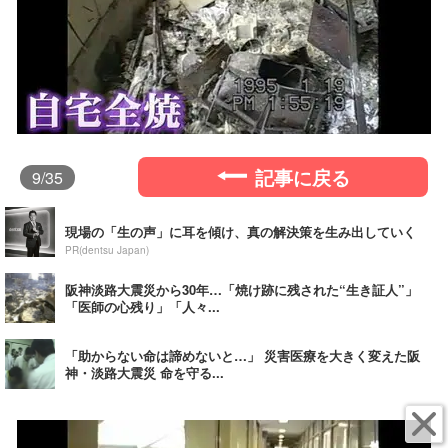
記事に戻る
9
/35
現場の「生の声」に耳を傾け、真の解決策を生み出していく
PR(dentsu Japan)
阪神淡路大震災から30年…「焼け跡に残された“生き証人”」
「医師の心残り」「人々...
「助からない命は諦めないと…」 災害医療を大きく変えた阪
神・淡路大震災 命を守る...