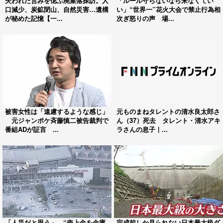
失われた営みを偲ぶ廃集落探訪。人
「ルール守らないなら来なくてい
口減少、炭鉱閉山、自然災害…遺構
い」“世界一”花火大会で禁止行為相
が秘めた記憶【一...
次ぎ怒りの声 場...
被害女性は「遠慮するような感じ」
元ものまねタレントの清水良太郎さ
元ジャンポケ斉藤慎二被告裁判で
ん（37）死去 タレント・清水アキ
番組ADが証言 ...
ラさんの息子｜...
「人災だと思う」 “売上金を金庫
完成前しか見られない日本最大級ダ