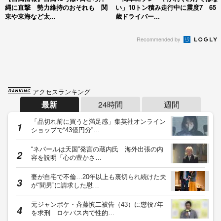
縄に直撃 勢力維持のおそれも 関
い」10トン積み走行中に震度7 65
東や東海など太...
歳ドライバー...
Recommended by
アクセスランキング
最新
24時間
週間
「品切れ前に買うと満足感」集英社オンライン
ショップで“43億円分”…
“ネパールは天国”発言の蔵内氏 海外出張の内
容を説明「心の豊かさ…
妻が自宅で不倫…20年以上も裏切られ続けた夫
が“間男”に請求した慰…
元ジャンポケ・斉藤慎二被告（43）に懲役7年
を求刑 ロケバス内で性的…