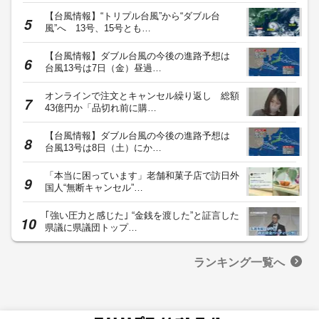
【台風情報】“トリプル台風”から“ダブル台
風”へ 13号、15号とも…
【台風情報】ダブル台風の今後の進路予想は
台風13号は7日（金）昼過…
オンラインで注文とキャンセル繰り返し 総額
43億円か「品切れ前に購…
【台風情報】ダブル台風の今後の進路予想は
台風13号は8日（土）にか…
「本当に困っています」老舗和菓子店で訪日外
国人“無断キャンセル”…
｢強い圧力と感じた｣ “金銭を渡した”と証言した
県議に県議団トップ…
ランキング一覧へ