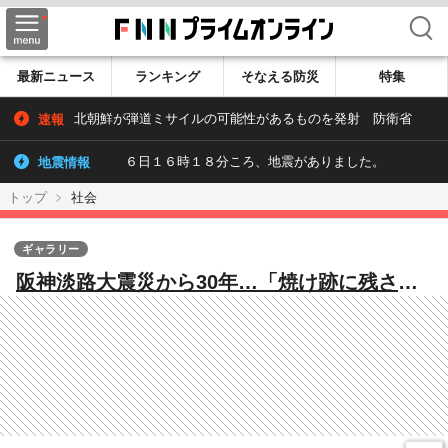
検索
最新ニュース
ランキング
そなえる防災
特集
速報
北朝鮮が弾道ミサイルの可能性があるものを発射 防衛省
地震情報
６日１６時１８分ころ、地震がありました。
トップ
社会
ギャラリー
阪神淡路大震災から30年…「焼け跡に残され
た“生き証人”」「医師の心残り」「人々の心
を支えた“歌”」今も残る教訓と受け継がれる
記憶