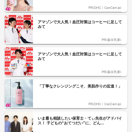
PR(DHC｜CanCam.jp)
アマゾンで大人気！血圧対策はコーヒーに足して
みて
PR(森永乳業)
アマゾンで大人気！血圧対策はコーヒーに足して
みて
PR(森永乳業)
「丁寧なクレンジングこそ、美肌作りの近道！」
PR(DHC｜CanCam.jp)
いま最も相談したい保育士・てぃ先生がアドバイ
ス！ 子どもの“おてつだい”に、どん...