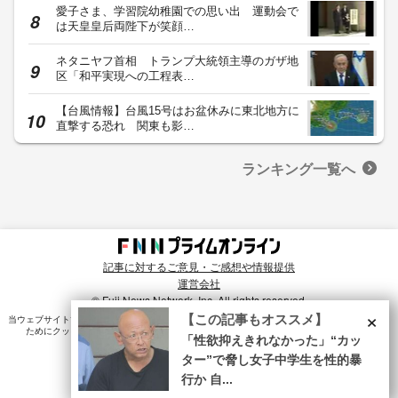
愛子さま、学習院幼稚園での思い出 運動会で
は天皇皇后両陛下が笑顔…
ネタニヤフ首相 トランプ大統領主導のガザ地
区「和平実現への工程表…
【台風情報】台風15号はお盆休みに東北地方に
直撃する恐れ 関東も影…
ランキング一覧へ
記事に対するご意見・ご感想や情報提供
運営会社
© Fuji News Network, Inc. All rights reserved.
×
【この記事もオススメ】
当ウェブサイトでは、ユーザのニーズ・興味・関⼼に合致したコンテンツや広告配信を提供する
ためにクッキーを使⽤しています。詳細は、
プライバシーポリシー
をご確認ください。
「性欲抑えきれなかった」“カッ
ター”で脅し女子中学生を性的暴
行か 自...