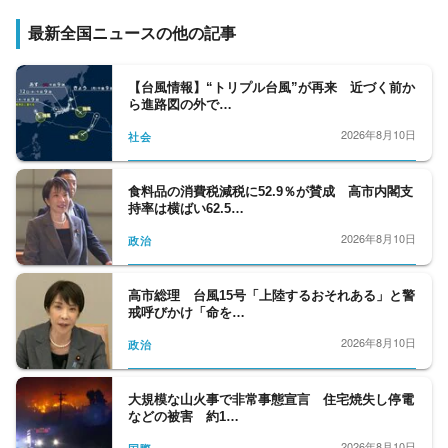
最新全国ニュースの他の記事
【台風情報】“トリプル台風”が再来 近づく前か
ら進路図の外で…
2026年8月10日
社会
食料品の消費税減税に52.9％が賛成 高市内閣支
持率は横ばい62.5…
2026年8月10日
政治
高市総理 台風15号「上陸するおそれある」と警
戒呼びかけ「命を…
2026年8月10日
政治
大規模な山火事で非常事態宣言 住宅焼失し停電
などの被害 約1…
2026年8月10日