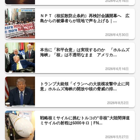
2026年2月16日
ＮＰＴ（核拡散防止条約）再検討会議開幕へ 広
島からの被爆者らが現地で声を上げる｜...
2026年4月30日
本当に「和平合意」は実現するのか 「ホルムズ
海峡」「核」は不透明なまま アメリカ...
2026年6月16日
トランプ大統領「イランへの大規模攻撃中止に同
意」ホルムズ海峡の開放や核の脅威の排...
2026年8月2日
戦略核ミサイルに挑むトルコの“非核”大陸間弾道
ミサイルの射程は6000キロ｜FN...
2026年5月27日