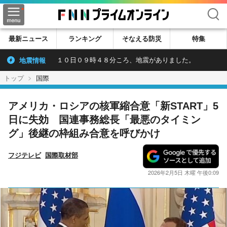
検索
最新ニュース
ランキング
そなえる防災
特集
地震情報
１０日０９時４８分ころ、地震がありました。
トップ
国際
アメリカ・ロシアの核軍縮合意「新START」5
日に失効 国連事務総長「最悪のタイミン
グ」後継の枠組み合意を呼びかけ
フジテレビ
国際取材部
2026年2月5日 木曜 午後0:09