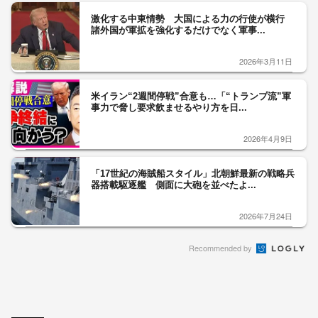
激化する中東情勢 大国による力の行使が横行
諸外国が軍拡を強化するだけでなく軍事...
2026年3月11日
米イラン“2週間停戦”合意も…「“トランプ流”軍
事力で脅し要求飲ませるやり方を日...
2026年4月9日
「17世紀の海賊船スタイル」北朝鮮最新の戦略兵
器搭載駆逐艦 側面に大砲を並べたよ...
2026年7月24日
Recommended by