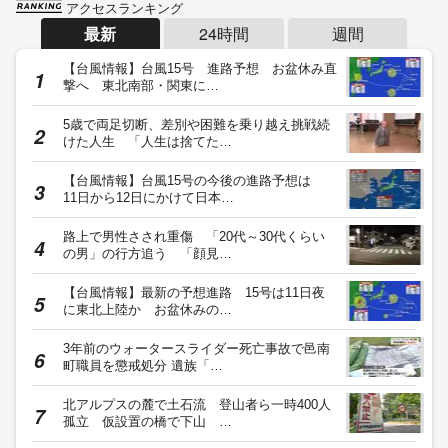
アクセスランキング
最新
24時間
週間
【台風情報】台風15号 進路予想 お盆休み直
撃へ 東北南部・関東に…
5歳で両足切断、差別や困難を乗り越え挑戦続
けた人生 「人生は捨てた…
【台風情報】台風15号の今後の進路予想は
11日から12日にかけて日本…
路上で男性さされ重傷 「20代～30代くらい
の男」の行方追う 「顔見…
【台風情報】最新の予想進路 15号は11日夜
に東北上陸か お盆休みの…
3年前のウォータースライダー死亡事故で邑南
町職員を懲戒処分 遺族「…
北アルプスの麓で土石流 登山者ら一時400人
孤立 仮設置の橋で下山 …