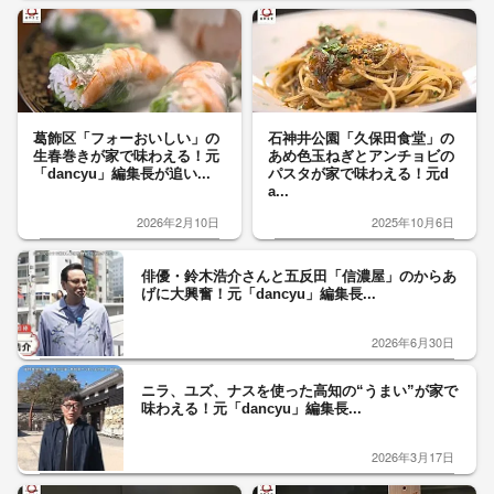
葛飾区「フォーおいしい」の
石神井公園「久保田食堂」の
生春巻きが家で味わえる！元
あめ色玉ねぎとアンチョビの
「dancyu」編集長が追い...
パスタが家で味わえる！元d
a...
2026年2月10日
2025年10月6日
俳優・鈴木浩介さんと五反田「信濃屋」のからあ
げに大興奮！元「dancyu」編集長...
2026年6月30日
ニラ、ユズ、ナスを使った高知の“うまい”が家で
味わえる！元「dancyu」編集長...
2026年3月17日