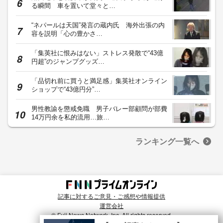
る瞬間 車を置いて堂々と…
“ネパールは天国”発言の蔵内氏 海外出張の内
容を説明「心の豊かさ…
「集英社に恨みはない」ストレス発散で“43億
円超”のジャンプグッズ…
「品切れ前に買うと満足感」集英社オンライン
ショップで“43億円分”…
男性教諭を懲戒免職 男子バレー部顧問が部費
14万円余を私的流用…旅…
ランキング一覧へ
記事に対するご意見・ご感想や情報提供
運営会社
© Fuji News Network, Inc. All rights reserved.