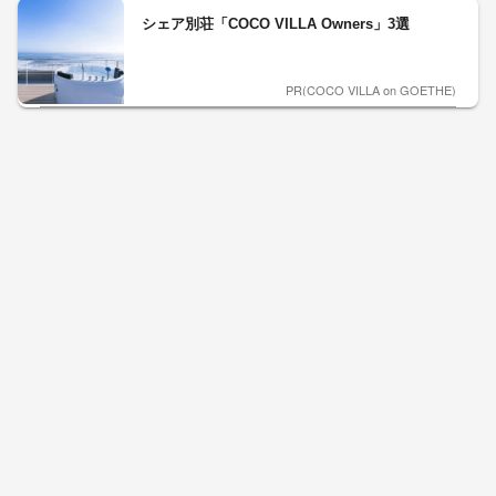
シェア別荘「COCO VILLA Owners」3選
PR(COCO VILLA on GOETHE)