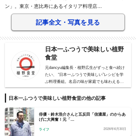
ン」。東京・恵比寿にあるイタリア料理店…
記事全文・写真を見る
日本一ふつうで美味しい植野
食堂
元dancyu編集長・植野広生がずっと食べ続け
たい、 “日本一ふつうで美味しい”レシピを学
ぶ料理番組。名店の味が家庭でも味わえるレ
シピやゲストの「食」にまつわるエピソード
などを聞き出していく。毎週金曜日の22時か
日本一ふつうで美味しい植野食堂の他の記事
らBSフジにて放送中。
俳優・鈴木浩介さんと五反田「信濃屋」のからあ
げに大興奮！元「…
2026年6月30日
ライフ