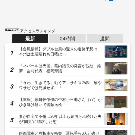
アクセスランキング
最新
24時間
週間
【台風情報】ダブル台風の週末の進路予想は
本州は土曜晴れも日曜は…
「ネパールは天国」蔵内議長の発言が波紋 維
新・吉村代表「福岡県議…
「うわ、生きてる」動くアニサキス25匹 酢や
ワサビでは死滅せず…「…
【速報】歌舞伎俳優の中村小三郎さん（77）が
ひき逃げ疑いで書類送検…
妻が自宅で不倫…20年以上も裏切られ続けた夫
が“間男”に請求した慰…
路面電車と右折車が衝突 運転手ら3人が逃げ