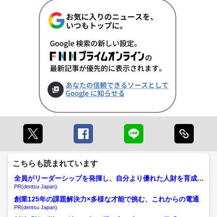
こちらも読まれています
全員がリーダーシップを発揮し、自分より優れた人財を育成す
る
PR(dentsu Japan)
創業125年の課題解決力×多様な才能で挑む、これからの電通
PR(dentsu Japan)