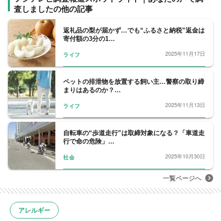
早稲田大学法学部卒業後、2020年フジテレビ
査しましたの他の記事
入社。
趣味は映画鑑賞。
返礼品の梨が届かず…でも“ふるさと納税”返金は
寄付額の3分の1…
2025年11月17日
ライフ
ペットの排泄物を放置する飼い主…警察の取り締
まりはあるのか？…
2025年11月13日
ライフ
自転車の“歩道走行”は取締対象になる？「車道走
行で命の危険」…
2025年10月30日
社会
一覧ページへ
アレルギー