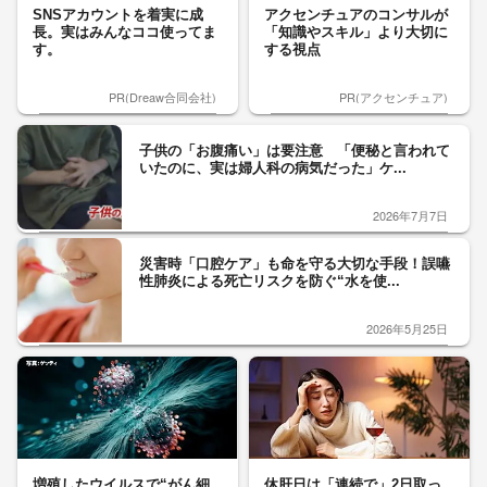
SNSアカウントを着実に成
アクセンチュアのコンサルが
長。実はみんなココ使ってま
「知識やスキル」より大切に
す。
する視点
PR(Dreaw合同会社)
PR(アクセンチュア)
子供の「お腹痛い」は要注意 「便秘と言われて
いたのに、実は婦人科の病気だった」ケ...
2026年7月7日
災害時「口腔ケア」も命を守る大切な手段！誤嚥
性肺炎による死亡リスクを防ぐ“水を使...
2026年5月25日
増殖したウイルスで“がん細
休肝日は「連続で」2日取っ