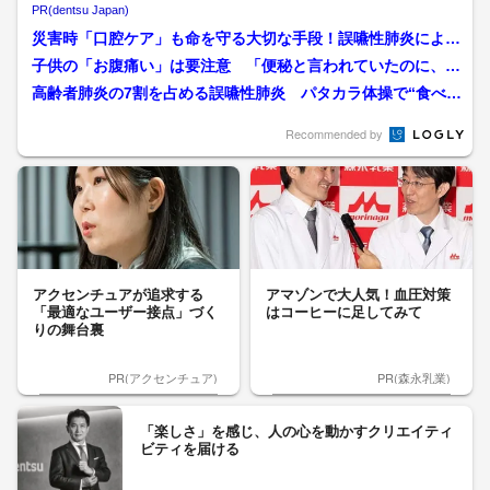
PR(dentsu Japan)
災害時「口腔ケア」も命を守る大切な手段！誤嚥性肺炎による
死亡リスクを防ぐ“水を使...
子供の「お腹痛い」は要注意 「便秘と言われていたのに、実
は婦人科の病気だった」ケ...
高齢者肺炎の7割を占める誤嚥性肺炎 パタカラ体操で“食べる
力”を強化 早期発見は...
Recommended by
アクセンチュアが追求する
アマゾンで大人気！血圧対策
「最適なユーザー接点」づく
はコーヒーに足してみて
りの舞台裏
PR(アクセンチュア)
PR(森永乳業)
「楽しさ」を感じ、人の心を動かすクリエイティ
ビティを届ける