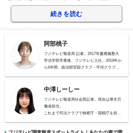
続きを読む
阿部桃子
フジテレビ報道局 記者。2017年慶應義塾大
学法学部卒業後、フジテレビ入社。2019年か
ら6年間、政治部官邸クラブ・平河クラブで
安倍元首相や河野元規制改革相、茂木前幹事
長などを担当。2025年から新設された「調査
報道統括チーム」に所属。1994年福岡市生ま
中澤しーしー
れ。
フジテレビ報道局社会部記者。現在は厚生労
働省担当。
これまで司法クラブで検察庁・国税庁を担当
し、東京地検特捜部が捜査する事件などを取
材。
フジテレビ調査報道スポットライト｜あなたの声で調