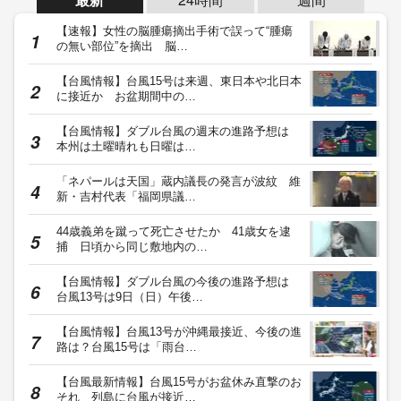
【速報】女性の脳腫瘍摘出手術で誤って“腫瘍
の無い部位”を摘出 脳…
【台風情報】台風15号は来週、東日本や北日本
に接近か お盆期間中の…
【台風情報】ダブル台風の週末の進路予想は
本州は土曜晴れも日曜は…
「ネパールは天国」蔵内議長の発言が波紋 維
新・吉村代表「福岡県議…
44歳義弟を蹴って死亡させたか 41歳女を逮
捕 日頃から同じ敷地内の…
【台風情報】ダブル台風の今後の進路予想は
台風13号は9日（日）午後…
【台風情報】台風13号が沖縄最接近、今後の進
路は？台風15号は「雨台…
【台風最新情報】台風15号がお盆休み直撃のお
それ 列島に台風が接近…