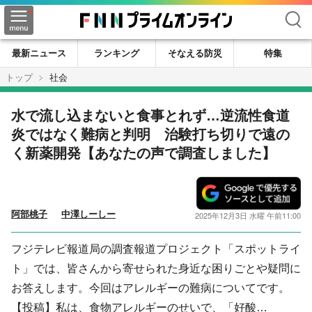
検索
最新ニュース
ランキング
そなえる防災
特集
トップ
社会
水で流し込まないと食事とれず…逆流性食道
炎ではなく難病と判明 治験打ち切りで遠の
く新薬開発【あなたの声で調査しました】
阿部桃子
中澤しーしー
2025年12月3日 水曜 午前11:00
フジテレビ報道局の調査報道プロジェクト「スポットライ
ト」では、皆さんから寄せられた身近な困りごとや疑問に
お答えします。今回はアレルギーの難病についてです。
【投稿】私は、食物アレルギーのせいで、「好酸…