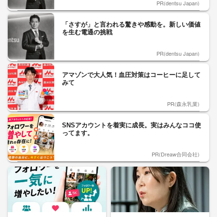
PR(dentsu Japan)
「さすが」と言われる驚きや感動を。新しい価値
を生む電通の挑戦
PR(dentsu Japan)
アマゾンで大人気！血圧対策はコーヒーに足して
みて
PR(森永乳業)
SNSアカウントを着実に成長。実はみんなココ使
ってます。
PR(Dreaw合同会社)