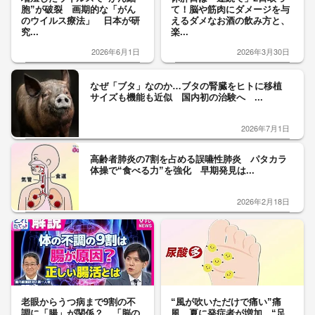
胞”が破裂 画期的な「がん
て！脳や筋肉にダメージを与
のウイルス療法」 日本が研
えるダメなお酒の飲み方と、
究...
楽...
2026年6月1日
2026年3月30日
なぜ「ブタ」なのか…ブタの腎臓をヒトに移植
サイズも機能も近似 国内初の治験へ ...
2026年7月1日
高齢者肺炎の7割を占める誤嚥性肺炎 パタカラ
体操で“食べる力”を強化 早期発見は...
2026年2月18日
老眼からうつ病まで9割の不
“風が吹いただけで痛い”痛
調に「腸」が関係？ 「脳の
風 夏に発症者が増加 “足