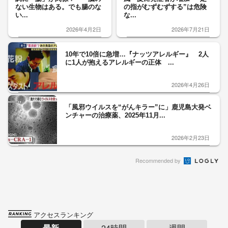
ない生物はある。でも腸のな
の指がむずむずする”は危険
い...
な...
2026年4月2日
2026年7月21日
10年で10倍に急増…『ナッツアレルギー』 2人
に1人が抱えるアレルギーの正体 ...
2026年4月26日
「風邪ウイルスを“がんキラー”に」鹿児島大発ベ
ンチャーの治療薬、2025年11月...
2026年2月23日
Recommended by
アクセスランキング
最新
24時間
週間