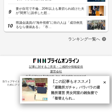
妻が自宅で不倫…20年以上も裏切られ続けた夫
が“間男”に請求した慰…
県議会議員の“海外視察”に街の人は「成功例見
るなら価値ある」「市…
ランキング一覧へ
記事に対するご意見・ご感想や情報提供
運営会社
© Fuji News Network, Inc. All rights reserved.
×
【この記事もオススメ】
当ウェブサイトでは、ユーザのニーズ・興味・関⼼に合致したコンテンツや広告配信を提供する
ためにクッキーを使⽤しています。詳細は、
プライバシーポリシー
をご確認ください。
「避難所ガチャ」バラバラの避
難所運営 男女同室の雑魚寝で
「着替えられ...