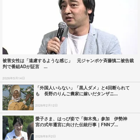
被害女性は「遠慮するような感じ」 元ジャンポケ斉藤慎二被告裁
判で番組ADが証言 ...
2026年5月14日
「外国人いらない」「黒人ダメ」と4回断られて
も 長野のりんご農家に嫁いだタンザニ...
2026年2月12日
愛子さま、はっぴ姿で「御木曳」参加 伊勢神
宮の式年遷宮に向けた伝統行事｜FNNプ...
2026年8月2日