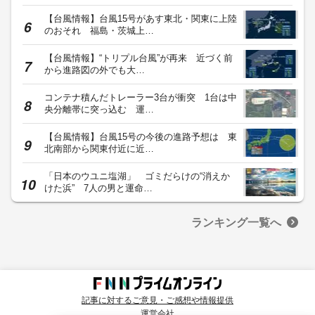
【台風情報】台風15号があす東北・関東に上陸
のおそれ 福島・茨城上…
【台風情報】“トリプル台風”が再来 近づく前
から進路図の外でも大…
コンテナ積んだトレーラー3台が衝突 1台は中
央分離帯に突っ込む 運…
【台風情報】台風15号の今後の進路予想は 東
北南部から関東付近に近…
「日本のウユニ塩湖」 ゴミだらけの“消えか
けた浜” 7人の男と運命…
ランキング一覧へ
記事に対するご意見・ご感想や情報提供
運営会社