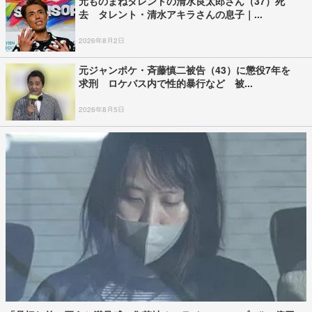
元ものまねタレントの清水良太郎さん（37）死
去 タレント・清水アキラさんの息子｜...
2026年8月2日
元ジャンポケ・斉藤慎二被告（43）に懲役7年を
求刑 ロケバス内で性的暴行など 被...
2026年8月5日