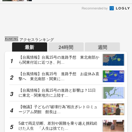
Recommended by
アクセスランキング
最新
24時間
週間
【台風情報】台風15号の進路予想 東北南部か
ら関東付近に近づき、列…
【台風情報】台風15号 進路予想 お盆休み直
撃へ 東北南部・関東に…
【台風情報】台風15号の進路と影響は？11日
に東北・関東地方に上陸す…
【物議】子どもの“破壊行為”相次ぎレトロミュ
ージアム閉館 館長は…
5歳で両足切断、差別や困難を乗り越え挑戦続
けた人生 「人生は捨てた…