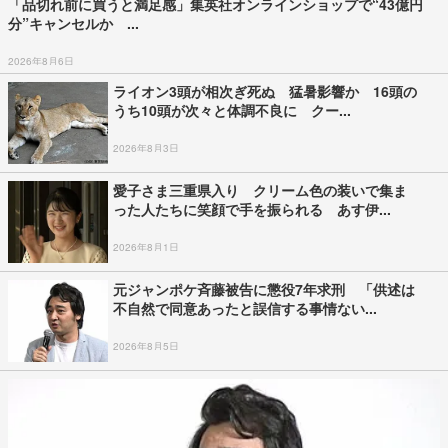
「品切れ前に買うと満足感」集英社オンラインショップで“43億円
分”キャンセルか ...
2026年8月6日
ライオン3頭が相次ぎ死ぬ 猛暑影響か 16頭の
うち10頭が次々と体調不良に クー...
2026年8月3日
愛子さま三重県入り クリーム色の装いで集ま
った人たちに笑顔で手を振られる あす伊...
2026年8月1日
元ジャンポケ斉藤被告に懲役7年求刑 「供述は
不自然で同意あったと誤信する事情ない...
2026年8月5日