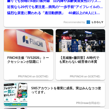
曇りでも快晴の6割の紫外線 白内障や加齢黄斑変性のリス
ク “老後の見え方”を守る...
近視なら20代でも要注意…病気の“一歩手前”アイフレイルの症
状とは 目が良くても...
猛烈な尿意に襲われる「過活動膀胱」 40歳以上の8人に1
人、70代以上は3人に1...
Recommended by
FINCHI主催「IVS2026」トー
【見城徹×藤田晋】AI時代で
クセッションが話題に！
も変わらない経営者の本質
PR(FINCHI on GOETHE)
PR(FINCHI on GOETHE)
SNSアカウントを着実に成長。実はみんなココ使
ってます。
PR(Dreaw合同会社)