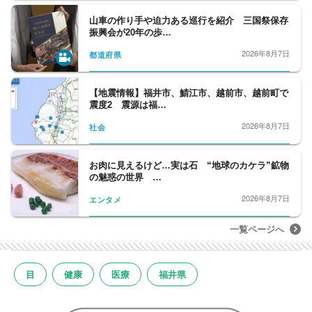
山車の作り手や迫力ある巡行を紹介 三国祭保存
振興会が20年の歩…
2026年8月7日
都道府県
【地震情報】福井市、鯖江市、越前市、越前町で
震度2 震源は福…
2026年8月7日
社会
お肉に見えるけど…実は石 “地球のカケラ”鉱物
の魅惑の世界 …
2026年8月7日
エンタメ
一覧ページへ
目
健康
医療
福井県