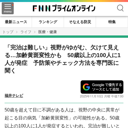
検索
最新ニュース
ランキング
そなえる防災
特集
トップ
ライフ
医療・健康
「完治は難しい」視野がゆがむ、欠けて見え
る…加齢黄斑変性かも 50歳以上の100人に1
人が発症 予防策やチェック方法を専門医に
聞く
福井テレビ
2025年11月10日 月曜 午後7:00
50歳を超えて目に不調がある人は、視野の中央に異常が
起こる目の病気「加齢黄斑変性」の可能性がある。50歳
以上の100人に1人が発症するといわれ、完治が難しいと