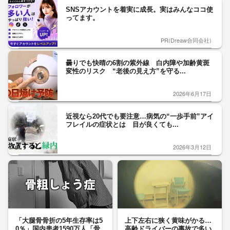
SNSアカウントを着実に成長。実はみんなココ使
ってます。
PR(Dreaw合同会社)
曇りでも快晴の6割の紫外線 白内障や加齢黄斑
変性のリスク “老後の見え方”を守る...
2026年6月17日
近視なら20代でも要注意…病気の“一歩手前”アイ
フレイルの症状とは 目が良くても...
2026年3月12日
「大腿骨骨折の5年生存率は5
上下左右に狭く黄味がかる…
0％」国内患者1590万人「骨
高齢ドライバーの事故で多い