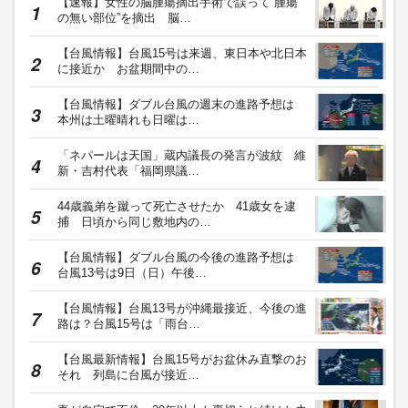
【速報】女性の脳腫瘍摘出手術で誤って“腫瘍
の無い部位”を摘出 脳…
【台風情報】台風15号は来週、東日本や北日本
に接近か お盆期間中の…
【台風情報】ダブル台風の週末の進路予想は
本州は土曜晴れも日曜は…
「ネパールは天国」蔵内議長の発言が波紋 維
新・吉村代表「福岡県議…
44歳義弟を蹴って死亡させたか 41歳女を逮
捕 日頃から同じ敷地内の…
【台風情報】ダブル台風の今後の進路予想は
台風13号は9日（日）午後…
【台風情報】台風13号が沖縄最接近、今後の進
路は？台風15号は「雨台…
【台風最新情報】台風15号がお盆休み直撃のお
それ 列島に台風が接近…