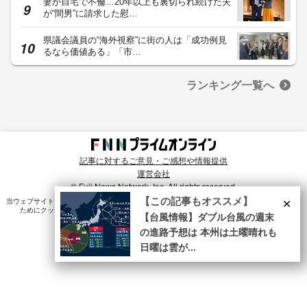
妻が自宅で不倫…20年以上も裏切られ続けた夫
が“間男”に請求した慰…
県議会議員の“海外視察”に街の人は「成功例見
るなら価値ある」「市…
ランキング一覧へ
記事に対するご意見・ご感想や情報提供
運営会社
© Fuji News Network, Inc. All rights reserved.
×
【この記事もオススメ】
当ウェブサイトでは、ユーザのニーズ・興味・関⼼に合致したコンテンツや広告配信を提供する
ためにクッキーを使⽤しています。詳細は、
プライバシーポリシー
をご確認ください。
【台風情報】ダブル台風の週末
の進路予想は 本州は土曜晴れも
日曜は雲が...