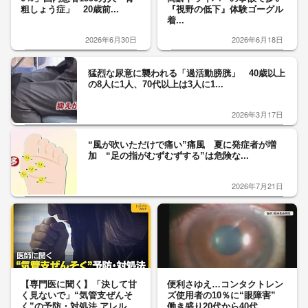
粗しょう症」 20歳前...
『視野の低下』体験ゴーグル
着...
2026年6月30日
2026年6月18日
猛烈な尿意に襲われる「過活動膀胱」 40歳以上
の8人に1人、70代以上は3人に1...
2026年3月17日
“風が吹いただけで痛い”痛風 夏に発症者が増
加 “足の指がむずむずする”は危険な...
2026年7月21日
【専門医に聞く】「決して甘
便利さゆえ…コンタクトレン
く見ないで」“気管支ぜんそ
ズ使用者の10％に“眼障害”
く”の予防・対処法 アレル
働き盛り20代から40代...