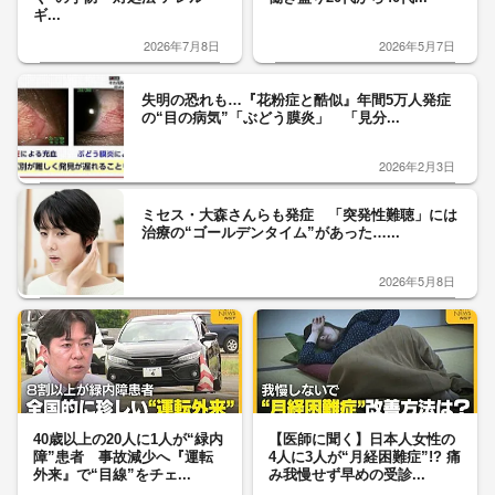
ギ...
2026年7月8日
2026年5月7日
失明の恐れも…『花粉症と酷似』年間5万人発症
の“目の病気”「ぶどう膜炎」 「見分...
2026年2月3日
ミセス・大森さんらも発症 「突発性難聴」には
治療の“ゴールデンタイム”があった…...
2026年5月8日
40歳以上の20人に1人が“緑内
【医師に聞く】日本人女性の
障”患者 事故減少へ『運転
4人に3人が“月経困難症”!? 痛
外来』で“目線”をチェ...
み我慢せず早めの受診...