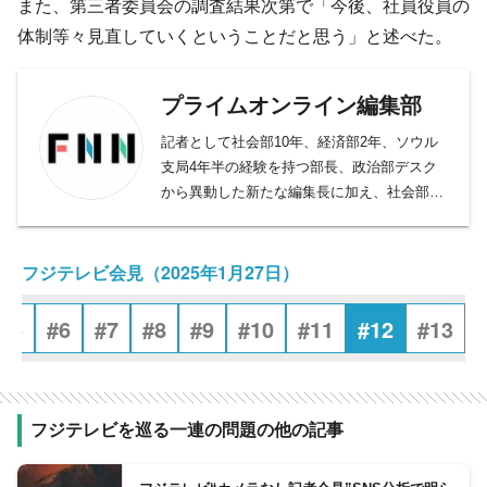
また、第三者委員会の調査結果次第で「今後、社員役員の
体制等々見直していくということだと思う」と述べた。
プライムオンライン編集部
記者として社会部10年、経済部2年、ソウル
支局4年半の経験を持つ部長、政治部デスク
から異動した新たな編集長に加え、社会部デ
スク、社会部記者、経済部記者、モスクワ支
局長、国際取材部記者、報道番組ディレクタ
ー・プロデューサー、バラエティー制作者、
フジテレビ会見（2025年1月27日）
元日経新聞記者、元Yahoo!ニュース編集者、
元スポーツ紙記者など様々な専門性を持つ副
#5
#6
#7
#8
#9
#10
#11
#12
#13
編集長・デスクを合わせ11人が所属。事件や
事故、政治に経済、芸能やスポーツまで、あ
らゆるニュースを取り扱うプロ集団です。
フジテレビを巡る一連の問題の他の記事