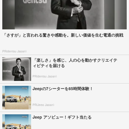
「さすが」と言われる驚きや感動を。新しい価値を生む電通の挑戦
PR(dentsu Japan)
「楽しさ」を感じ、人の心を動かすクリエイテ
ィビティを届ける
PR(dentsu Japan)
Jeepの7シーターを85時間体験！
PR(Jeep Japan)
Jeep アソビュー！ギフト当たる