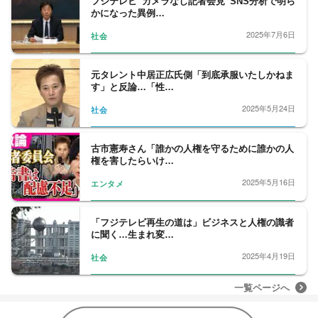
フジテレビ“カメラなし記者会見”SNS分析で明ら
かになった異例…
2025年7月6日
社会
元タレント中居正広氏側「到底承服いたしかねま
す」と反論…「性…
2025年5月24日
社会
古市憲寿さん「誰かの人権を守るために誰かの人
権を害したらいけ…
2025年5月16日
エンタメ
「フジテレビ再生の道は」ビジネスと人権の識者
に聞く…生まれ変…
2025年4月19日
社会
一覧ページへ