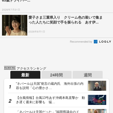
2026年7月31日
愛子さま三重県入り クリーム色の装いで集ま
った人たちに笑顔で手を振られる あす伊...
2026年8月1日
Recommended by
アクセスランキング
最新
24時間
週間
“ネパールは天国”発言の蔵内氏 海外出張の内
容を説明「心の豊かさ…
【台風情報】台風13号あす沖縄本島直撃か 動
き遅く週末に影響も 猛…
「ネパールは天国だった」“福岡県議会のド