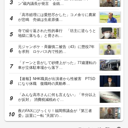
ン”蔵内議長が発言 金銭…
「高市総理には愛想尽かした」コメ余りに農家
が悲鳴 売値は生産原価…
寺で繰り返された性的暴行 「坊主に逆らうと
地獄に落ちる」と脅され…
元ジャンポケ・斉藤慎二被告（43）に懲役7年
を求刑 ロケバス内で性的…
「ドーンと音がして砂煙上がった」77歳運転の
車が立体駐車場から落下…
【速報】NHK職員が出演者から性被害 PTSD
になり休職 復職時の異動希…
「みんな高市さんに何も言えない」「半分以上
が反対」 消費税減税めぐ…
夜のFAXにびっくり！福岡県議会が『第三者
委』設置に一転 ‟天国”の…