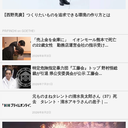
【西野亮廣】つくりたいものを追求できる環境の作り方とは
PR(FINCHI on GOETHE)
「売上金を金庫に」 イオンモール熊本で死亡
の22歳女性 勤務店運営会社の指示受け...
2026年8月3日
特定危険指定暴力団『工藤会』トップ 野村悟総
裁が引退 県公安委員会が公示 工藤会...
2026年7月31日
元ものまねタレントの清水良太郎さん（37）死
去 タレント・清水アキラさんの息子｜...
2026年8月2日