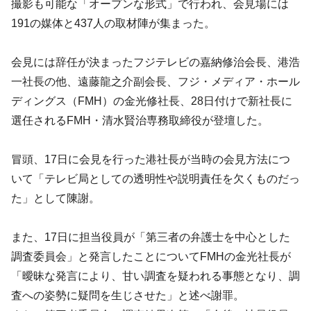
撮影も可能な「オープンな形式」で行われ、会見場には
191の媒体と437人の取材陣が集まった。
会見には辞任が決まったフジテレビの嘉納修治会長、港浩
一社長の他、遠藤龍之介副会長、フジ・メディア・ホール
ディングス（FMH）の金光修社長、28日付けで新社長に
選任されるFMH・清水賢治専務取締役が登壇した。
冒頭、17日に会見を行った港社長が当時の会見方法につ
いて「テレビ局としての透明性や説明責任を欠くものだっ
た」として陳謝。
また、17日に担当役員が「第三者の弁護士を中心とした
調査委員会」と発言したことについてFMHの金光社長が
「曖昧な発言により、甘い調査を疑われる事態となり、調
査への姿勢に疑問を生じさせた」と述べ謝罪。