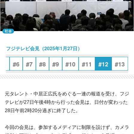
社会
フジテレビ会見（2025年1月27日）
#5
#6
#7
#8
#9
#10
#11
#12
#13
元タレント・中居正広氏をめぐる一連の報道を受け、フジ
テレビが27日午後4時から行った会見は、日付が変わった
28日午前2時20分過ぎに終了した。
今回の会見は、参加するメディアに制限を設けず、カメラ