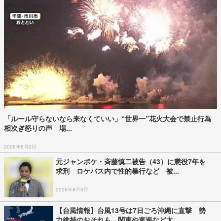
「ルール守らないなら来なくていい」“世界一”花火大会で禁止行為
相次ぎ怒りの声 場...
2026年8月3日
元ジャンポケ・斉藤慎二被告（43）に懲役7年を
求刑 ロケバス内で性的暴行など 被...
2026年8月5日
【台風情報】台風13号は7日ごろ沖縄に直撃 勢
力維持のおそれも 関東や東海など太...