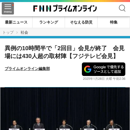
検索
最新ニュース
ランキング
そなえる防災
特集
トップ
社会
異例の10時間半で「2回目」会見が終了 会見
場には430人超の取材陣【フジテレビ会見】
プライムオンライン編集部
2025年1月28日 火曜 午前2:36