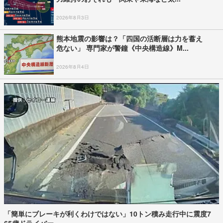
2026年8月3日
熊本地震の影響は？「四国の活断層は力を蓄え
危ない」 専門家が警鐘《中央構造線》M...
2026年8月4日
「簡単にブレーキが利くわけではない」10トン積み走行中に震度7
65歳ドライバー...