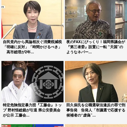
自民党内から異論相次ぐ消費税減税
夜のFAXにびっくり！福岡県議会が
「明確に反対」「時間かけるべき」
『第三者委』設置に一転 ‟天国”の
高市総理が2年...
ようなネパー...
特定危険指定暴力団『工藤会』トッ
田久保氏を公職選挙法違反の罪で刑
プ 野村悟総裁が引退 県公安委員会
事告発 告発人「市議選で応援する
が公示 工藤会...
候補者の“虚偽”...