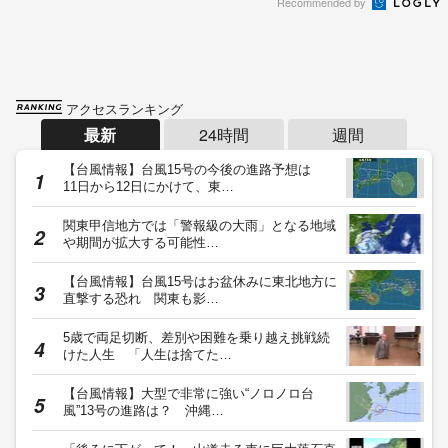
Recommended by
アクセスランキング
最新
24時間
週間
【台風情報】台風15号の今後の進路予想は
11日から12日にかけて、東…
関東甲信地方では「警報級の大雨」となる地域
や期間が拡大する可能性…
【台風情報】台風15号はお盆休みに東北地方に
直撃する恐れ 関東も影…
5歳で両足切断、差別や困難を乗り越え挑戦続
けた人生 「人生は捨てた…
【台風情報】大型で非常に強い“ノロノロ台
風”13号の進路は？ 沖縄…