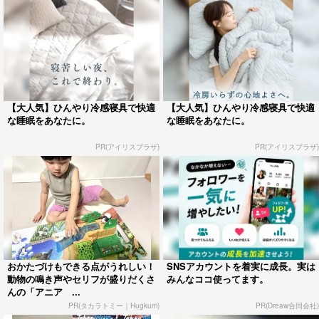
【大人気】ひんやり冷感寝具で快適
【大人気】ひんやり冷感寝具で快適
な睡眠をあなたに。
な睡眠をあなたに。
PR(アイリスプラザ)
PR(アイリスプラザ)
おかたづけもできる点がうれしい！
SNSアカウントを着実に成長。実は
動物の鳴き声やセリフが盛りだくさ
みんなココ使ってます。
んの「アニア ...
PR(タカラトミー｜Hugkum)
PR(Dreaw合同会社)