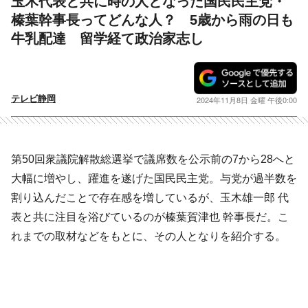
玉木代表と共に時の人となった国民民主党・
榛葉幹事長ってどんな人？ 5歳から雨の日も
牛乳配達 留学経て政治家志し
テレビ静岡
2024年11月8日 金曜 午後0:00
第50回衆議院解散総選挙で議席数を公示前の7から28へと
大幅に増やし、躍進を遂げた国民民主党。与党が過半数を
割り込んだことで存在感を増しているが、玉木雄一郎 代
表と共に注目を浴びているのが榛葉賀津也 幹事長だ。こ
れまでの取材などをもとに、その人となりを紹介する。