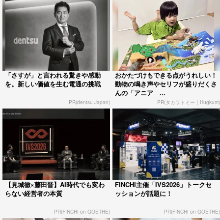
「さすが」と言われる驚きや感動
おかたづけもできる点がうれしい！
を。新しい価値を生む電通の挑戦
動物の鳴き声やセリフが盛りだくさ
んの「アニア ...
PR(dentsu Japan)
PR(タカラトミー｜Hugkum)
【見城徹×藤田晋】AI時代でも変わ
FINCHI主催「IVS2026」トークセ
らない経営者の本質
ッションが話題に！
PR(FINCHI on GOETHE)
PR(FINCHI on GOETHE)