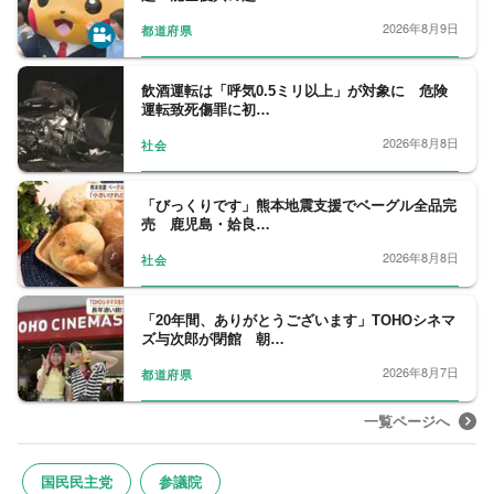
2026年8月9日
都道府県
飲酒運転は「呼気0.5ミリ以上」が対象に 危険
運転致死傷罪に初…
2026年8月8日
社会
「びっくりです」熊本地震支援でベーグル全品完
売 鹿児島・姶良…
2026年8月8日
社会
「20年間、ありがとうございます」TOHOシネマ
ズ与次郎が閉館 朝…
2026年8月7日
都道府県
一覧ページへ
国民民主党
参議院