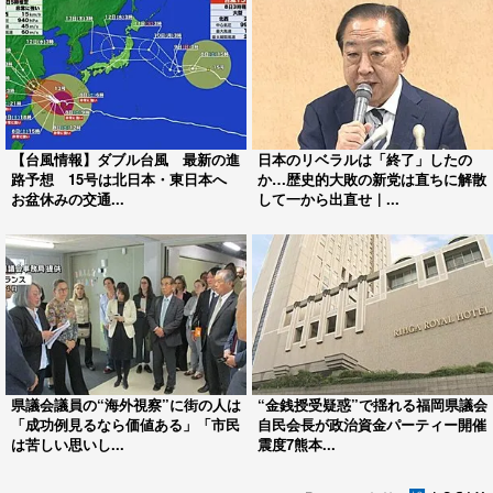
【台風情報】ダブル台風 最新の進
日本のリベラルは「終了」したの
路予想 15号は北日本・東日本へ
か…歴史的大敗の新党は直ちに解散
お盆休みの交通...
して一から出直せ｜...
県議会議員の“海外視察”に街の人は
“金銭授受疑惑”で揺れる福岡県議会
「成功例見るなら価値ある」「市民
自民会長が政治資金パーティー開催
は苦しい思いし...
震度7熊本...