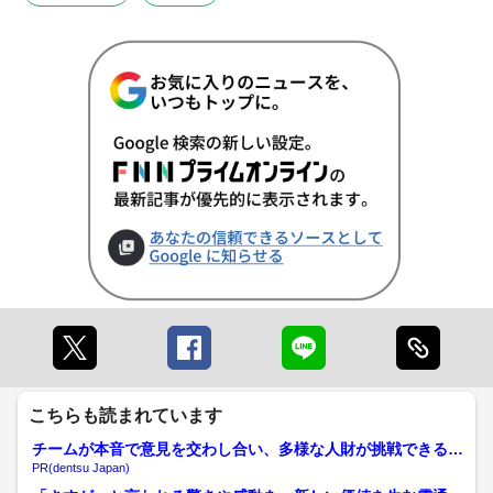
こちらも読まれています
チームが本音で意見を交わし合い、多様な人財が挑戦できる組
織へ
PR(dentsu Japan)