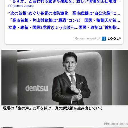
「さすが」と言われる驚きや感動を。新しい価値を生む電通の
挑戦
PR(dentsu Japan)
“次の首相”めぐり各党の攻防激化 高市総裁は“自公決裂”につ
いて「皆さんにおわび...
「高市首相・片山財務相は“最恐”コンビ」国民・榛葉氏が首相
と初対決…1年ぶり国政...
立憲・維新・国民3党首きょう会談へ…国民・維新は“首相指
名”での連携は「政策の一...
Recommended by
現場の「生の声」に耳を傾け、真の解決策を生み出していく
PR(dentsu Japan)