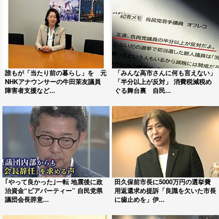
誰もが「当たり前の暮らし」を 元
「みんな高市さんに何も言えない」
NHKアナウンサーの牛田茉友議員
「半分以上が反対」 消費税減税め
障害者支援など...
ぐる舞台裏 自民...
｢やって良かった｣一転 地震後に政
田久保前市長に5000万円の選挙費
治資金“ビアパーティー” 自民党県
用返還求め提訴「良識を欠いた市長
議団会長辞意...
に歯止めを」伊...