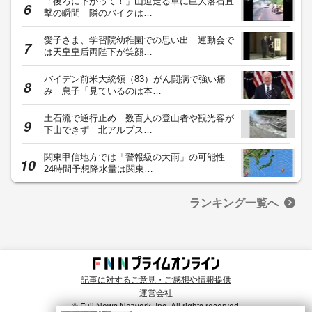
「後ろに下がって！」山道走る車に巨大落石直
撃の瞬間 隣のバイクは…
愛子さま、学習院幼稚園での思い出 運動会で
は天皇皇后両陛下が笑顔…
バイデン前米大統領（83）がん闘病で強い痛
み 息子「見ているのは本…
土石流で通行止め 数百人の登山者や観光客が
下山できず 北アルプス…
関東甲信地方では「警報級の大雨」の可能性
24時間予想降水量は関東…
ランキング一覧へ
記事に対するご意見・ご感想や情報提供
運営会社
© Fuji News Network, Inc. All rights reserved.