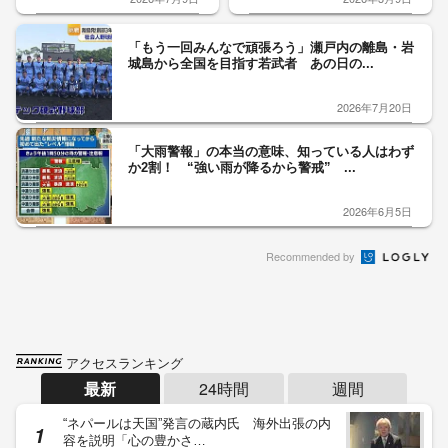
「もう一回みんなで頑張ろう」瀬戸内の離島・岩
城島から全国を目指す若武者 あの日の...
2026年7月20日
「大雨警報」の本当の意味、知っている人はわず
か2割！ “強い雨が降るから警戒” ...
2026年6月5日
Recommended by
アクセスランキング
最新
24時間
週間
“ネパールは天国”発言の蔵内氏 海外出張の内
容を説明「心の豊かさ…