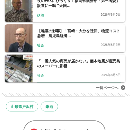
夜のFAXにびっくり！福岡県議会が『第三者委』
設置に一転 ‟天国…
2026年8月5日
政治
【地震の影響】「宮崎・大分を迂回」物流コスト
急増 鹿児島経済…
2026年8月5日
社会
「一番人気の商品が届かない」熊本地震が鹿児島
のスーパーに影響…
2026年8月5日
社会
一覧ページへ
山形県戸沢村
豪雨