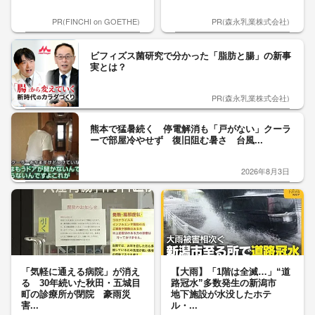
PR(FINCHI on GOETHE)
PR(森永乳業株式会社)
ビフィズス菌研究で分かった「脂肪と腸」の新事
実とは？
PR(森永乳業株式会社)
熊本で猛暑続く 停電解消も「戸がない」クーラ
ーで部屋冷やせず 復旧阻む暑さ 台風...
2026年8月3日
「気軽に通える病院」が消え
【大雨】「1階は全滅…」“道
る 30年続いた秋田・五城目
路冠水”多数発生の新潟市
町の診療所が閉院 豪雨災
地下施設が水没したホテ
害...
ル・...