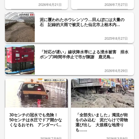
2026年6月21日
2026年7月27日
泥に覆われたホウレンソウ…田んぼには大量の
石 記録的大雨で被災した仙北市上桧木内...
2025年8月27日
「対応が遅い」線状降水帯による浸水被害 排水
ポンプ3時間半停止で市が陳謝 鹿児島...
2026年6月29日
30センチの冠水でも危険！
「全部失いました」濁流が街
50センチは水圧でドア開かな
をのみ込む 泥だらけで荷物
くなるおそれ アンダーパ...
運び出し 大規模な地滑り
も…...
2026年7月9日
2026年3月9日