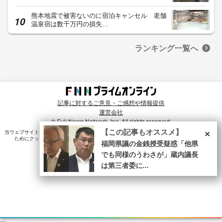
熊本地震で被害ないのに宿泊キャンセル 老舗
温泉宿は数千万円の損失…
ランキング一覧へ
記事に対するご意見・ご感想や情報提供
運営会社
© Fuji News Network, Inc. All rights reserved.
×
【この記事もオススメ】
当ウェブサイトでは、ユーザのニーズ・興味・関⼼に合致したコンテンツや広告配信を提供する
ためにクッキーを使⽤しています。詳細は、
プライバシーポリシー
をご確認ください。
福岡県議の金銭授受疑惑「他県
でも同様のうわさが」蔵内議長
は第三者委に...