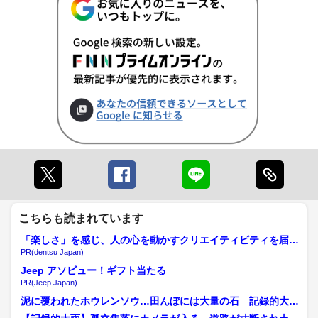
こちらも読まれています
「楽しさ」を感じ、人の心を動かすクリエイティビティを届け
る
PR(dentsu Japan)
Jeep アソビュー！ギフト当たる
PR(Jeep Japan)
泥に覆われたホウレンソウ…田んぼには大量の石 記録的大雨
で被災した仙北市上桧木内...