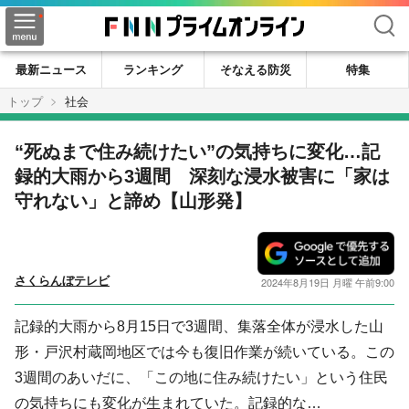
検索
最新ニュース
ランキング
そなえる防災
特集
トップ
社会
“死ぬまで住み続けたい”の気持ちに変化…記
録的大雨から3週間 深刻な浸水被害に「家は
守れない」と諦め【山形発】
さくらんぼテレビ
2024年8月19日 月曜 午前9:00
記録的大雨から8月15日で3週間、集落全体が浸水した山
形・戸沢村蔵岡地区では今も復旧作業が続いている。この
3週間のあいだに、「この地に住み続けたい」という住民
の気持ちにも変化が生まれていた。記録的な…