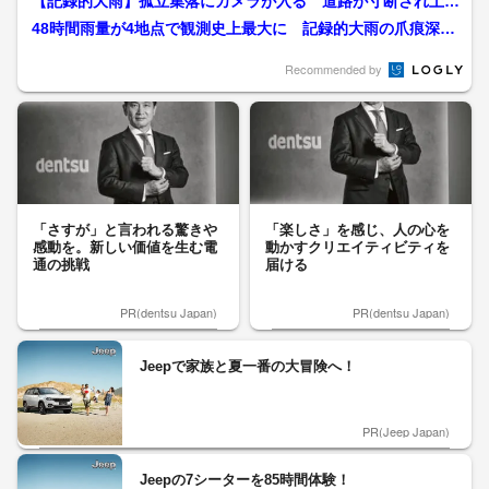
【記録的大雨】孤立集落にカメラが入る 道路が寸断され土砂
崩れや倒木多数 熊本県内...
48時間雨量が4地点で観測史上最大に 記録的大雨の爪痕深
く 桧木内川氾濫から一夜...
Recommended by
「さすが」と言われる驚きや
「楽しさ」を感じ、人の心を
感動を。新しい価値を生む電
動かすクリエイティビティを
通の挑戦
届ける
PR(dentsu Japan)
PR(dentsu Japan)
Jeepで家族と夏一番の大冒険へ！
PR(Jeep Japan)
Jeepの7シーターを85時間体験！