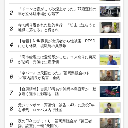
「ドーンと音がして砂煙上がった」77歳運転の
車が立体駐車場から落下…
寺で繰り返された性的暴行 「坊主に逆らうと
地獄に落ちる」と脅され…
【速報】NHK職員が出演者から性被害 PTSD
になり休職 復職時の異動希…
「高市総理には愛想尽かした」コメ余りに農家
が悲鳴 売値は生産原価…
「ネパールは天国だった」“福岡県議会のド
ン”蔵内議長が発言 金銭…
【台風情報】台風13号あす沖縄本島直撃か 動
き遅く週末に影響も 猛…
元ジャンポケ・斉藤慎二被告（43）に懲役7年
を求刑 ロケバス内で性的…
夜のFAXにびっくり！福岡県議会が『第三者
委』設置に一転 ‟天国”の…