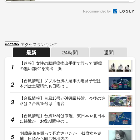
Recommended by
アクセスランキング
最新
24時間
週間
【速報】女性の脳腫瘍摘出手術で誤って“腫瘍
の無い部位”を摘出 脳…
【台風情報】ダブル台風の週末の進路予想は
本州は土曜晴れも日曜は…
【台風情報】台風13号が沖縄最接近、今後の進
路は？台風15号は「雨台…
【台風情報】台風15号は来週、東日本や北日本
に接近か お盆期間中の…
44歳義弟を蹴って死亡させたか 41歳女を逮
捕 日頃から同じ敷地内の…