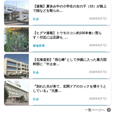
【速報】夏休み中の小学生の女の子（10）が路上
で頭などを殴られ…
2026年8月7日
社会
【ヒグマ速報】トウモロコシ約100本食い荒ら
す！付近には足跡も_…
2026年8月7日
都道府県
【北海道初】”用心棒”として仲裁に入った暴力団
幹部に「中止命…
2026年8月7日
社会
『別れた夫が来て、玄関ドアのロックを壊そうと
している』”元妻…
2026年8月7日
社会
一覧ページへ