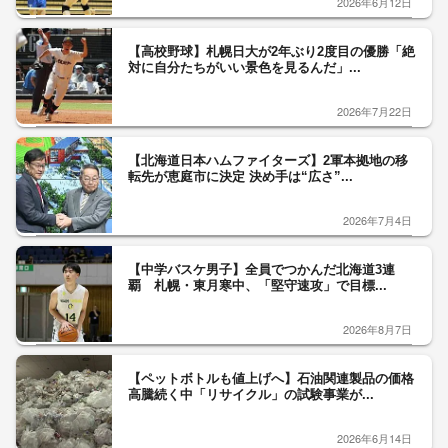
2026年6月12日
【高校野球】札幌日大が2年ぶり2度目の優勝「絶
対に自分たちがいい景色を見るんだ」...
2026年7月22日
【北海道日本ハムファイターズ】2軍本拠地の移
転先が恵庭市に決定 決め手は“広さ”...
2026年7月4日
【中学バスケ男子】全員でつかんだ北海道3連
覇 札幌・東月寒中、「堅守速攻」で目標...
2026年8月7日
【ペットボトルも値上げへ】石油関連製品の価格
高騰続く中「リサイクル」の試験事業が...
2026年6月14日