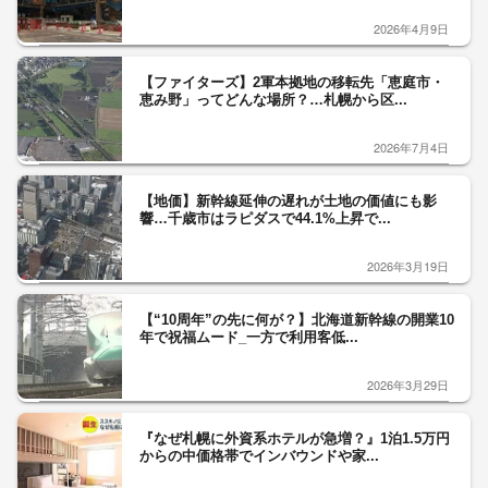
2026年4月9日
【ファイターズ】2軍本拠地の移転先「恵庭市・
恵み野」ってどんな場所？…札幌から区...
2026年7月4日
【地価】新幹線延伸の遅れが土地の価値にも影
響…千歳市はラピダスで44.1%上昇で...
2026年3月19日
【“10周年”の先に何が？】北海道新幹線の開業10
年で祝福ムード_一方で利用客低...
2026年3月29日
『なぜ札幌に外資系ホテルが急増？』1泊1.5万円
からの中価格帯でインバウンドや家...