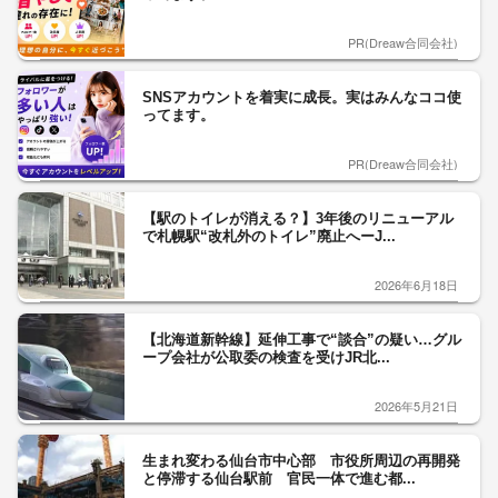
PR(Dreaw合同会社)
SNSアカウントを着実に成長。実はみんなココ使
ってます。
PR(Dreaw合同会社)
【駅のトイレが消える？】3年後のリニューアル
で札幌駅“改札外のトイレ”廃止へーJ...
2026年6月18日
【北海道新幹線】延伸工事で“談合”の疑い…グル
ープ会社が公取委の検査を受けJR北...
2026年5月21日
生まれ変わる仙台市中心部 市役所周辺の再開発
と停滞する仙台駅前 官民一体で進む都...