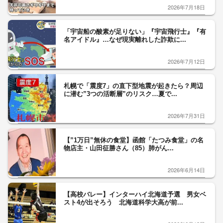
2026年7月18日
「宇宙船の酸素が足りない」『宇宙飛行士』『有
名アイドル』…なぜ現実離れした詐欺に...
2026年7月12日
札幌で「震度7」の直下型地震が起きたら？周辺
に潜む”3つの活断層”のリスク…夏で...
2026年7月31日
【”1万日”無休の食堂】函館「たつみ食堂」の名
物店主・山田征勝さん（85）肺がん...
2026年6月14日
【高校バレー】インターハイ北海道予選 男女ベ
スト4が出そろう 北海道科学大高が前...