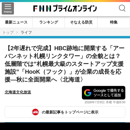
検索
最新ニュース
ランキング
そなえる防災
特集
トップ
ライフ
【2年遅れで完成】HBC跡地に開業する「アー
バンネット札幌リンクタワー」の全貌とは？
低層階では”札幌最大級のスタートアップ支援
施設”「HooK（フック）」が企業の成長を応
援―秋に全面開業へ〈北海道〉
北海道文化放送
2026年7月9日 木曜 午後8:00
の最新記事をトップページに表示