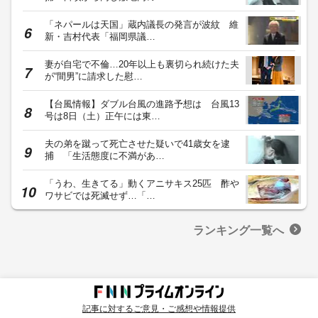
「ネパールは天国」蔵内議長の発言が波紋 維
新・吉村代表「福岡県議…
妻が自宅で不倫…20年以上も裏切られ続けた夫
が“間男”に請求した慰…
【台風情報】ダブル台風の進路予想は 台風13
号は8日（土）正午には東…
夫の弟を蹴って死亡させた疑いで41歳女を逮
捕 「生活態度に不満があ…
「うわ、生きてる」動くアニサキス25匹 酢や
ワサビでは死滅せず…「…
ランキング一覧へ
記事に対するご意見・ご感想や情報提供