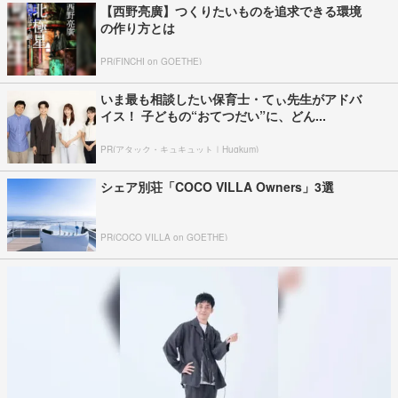
【西野亮廣】つくりたいものを追求できる環境
の作り方とは
PR(FINCHI on GOETHE)
いま最も相談したい保育士・てぃ先生がアドバ
イス！ 子どもの“おてつだい”に、どん...
PR(アタック・キュキュット｜Hugkum)
シェア別荘「COCO VILLA Owners」3選
PR(COCO VILLA on GOETHE)