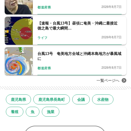
2026年8月7日
都道府県
【速報・台風13号】昼頃に奄美・沖縄に最接近
徳之島で最大瞬間…
2026年8月7日
ライフ
台風13号 奄美地方全域と沖縄本島地方が暴風域
に
2026年8月7日
都道府県
一覧ページへ
鹿児島県
鹿児島県長島町
会議
水産物
養殖
魚
漁業