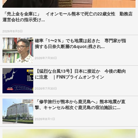
「売上金を金庫に」 イオンモール熊本で死亡の22歳女性 勤務店
運営会社の指示受け...
2026年8月3日
確率「1〜2％」でも地震は起きた 専門家が指
摘する日奈久断層の&quot;残され...
2026年7月30日
【猛烈な台風13号】日本に接近か 今後の動向
に注意 ｜FNNプライムオンライン
2026年7月30日
「修学旅行が熊本から鹿児島へ」熊本地震が直
撃、キャンセル相次ぐ鹿児島の宿泊施設に...
2026年8月1日