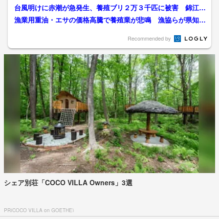
化影響か、発生時期の拡...
台風明けに赤潮が急発生、養殖ブリ２万３千匹に被害 錦江
湾・垂水市
漁業用重油・エサの価格高騰で養殖業が悲鳴 漁協らが県知事
へ支援を要請【鹿児島】
Recommended by
シェア別荘「COCO VILLA Owners」3選
PR(COCO VILLA on GOETHE)