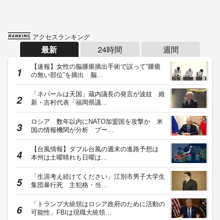
アクセスランキング
最新
24時間
週間
【速報】女性の脳腫瘍摘出手術で誤って“腫瘍
の無い部位”を摘出 脳…
「ネパールは天国」蔵内議長の発言が波紋 維
新・吉村代表「福岡県議…
ロシア 数年以内にNATO加盟国を攻撃か 米
国の情報機関が分析 プー…
【台風情報】ダブル台風の週末の進路予想は
本州は土曜晴れも日曜は…
「生涯考え続けてください」江別市男子大学生
集団暴行死 主犯格・当…
「トランプ大統領はロシア政府のために活動の
可能性」FBIは現職大統領…