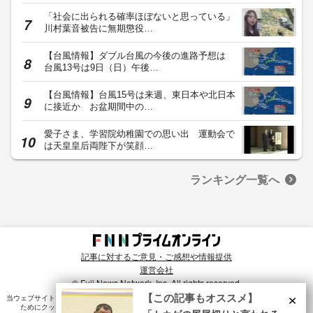
「社会に出られる確率ほぼないと思っている」
川村葉音被告に無期懲役…
【台風情報】ダブル台風の今後の進路予想は
台風13号は9日（日）午後…
【台風情報】台風15号は来週、東日本や北日本
に接近か お盆期間中の…
愛子さま、学習院幼稚園での思い出 運動会で
は天皇皇后両陛下が笑顔…
ランキング一覧へ
記事に対するご意見・ご感想や情報提供
運営会社
© Fuji News Network, Inc. All rights reserved.
×
【この記事もオススメ】
当ウェブサイトでは、ユーザのニーズ・興味・関⼼に合致したコンテンツや広告配信を提供する
ためにクッキーを使⽤しています。詳細は、
プライバシーポリシー
をご確認ください。