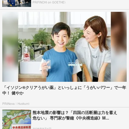
PR(FINCHI on GOETHE)
「イソジン®クリアうがい薬」といっしょに「うがいパワー」で一年
中！ 健やか
PR(iNova｜Hugkum)
熊本地震の影響は？「四国の活断層は力を蓄え
危ない」 専門家が警鐘《中央構造線》M...
2026年8月4日