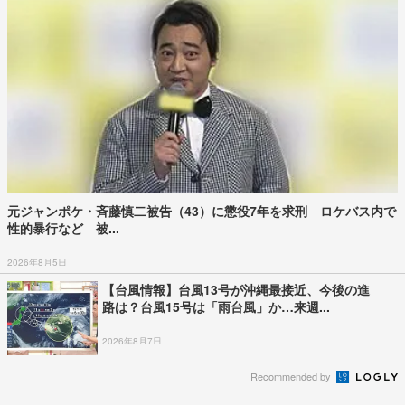
元ジャンポケ・斉藤慎二被告（43）に懲役7年を求刑 ロケバス内で
性的暴行など 被...
2026年8月5日
【台風情報】台風13号が沖縄最接近、今後の進
路は？台風15号は「雨台風」か…来週...
2026年8月7日
Recommended by