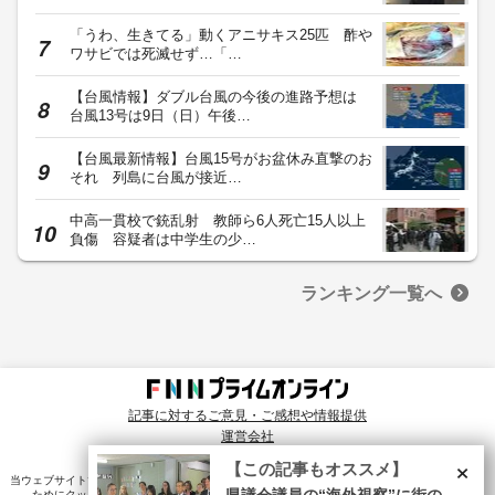
「うわ、生きてる」動くアニサキス25匹 酢や
ワサビでは死滅せず…「…
【台風情報】ダブル台風の今後の進路予想は
台風13号は9日（日）午後…
【台風最新情報】台風15号がお盆休み直撃のお
それ 列島に台風が接近…
中高一貫校で銃乱射 教師ら6人死亡15人以上
負傷 容疑者は中学生の少…
ランキング一覧へ
記事に対するご意見・ご感想や情報提供
運営会社
© Fuji News Network, Inc. All rights reserved.
×
【この記事もオススメ】
当ウェブサイトでは、ユーザのニーズ・興味・関⼼に合致したコンテンツや広告配信を提供する
ためにクッキーを使⽤しています。詳細は、
プライバシーポリシー
をご確認ください。