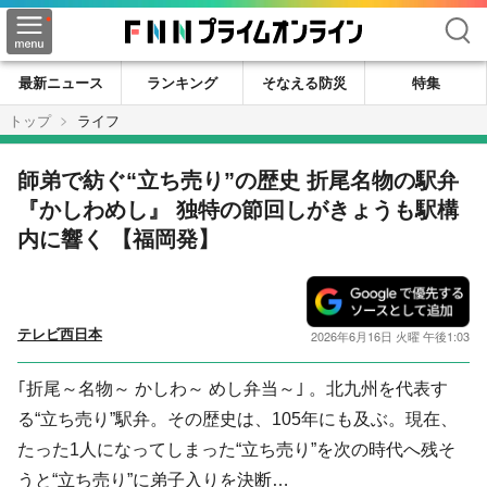
検索
最新ニュース
ランキング
そなえる防災
特集
トップ
ライフ
師弟で紡ぐ“立ち売り”の歴史 折尾名物の駅弁
『かしわめし』 独特の節回しがきょうも駅構
内に響く 【福岡発】
テレビ西日本
2026年6月16日 火曜 午後1:03
｢折尾～名物～ かしわ～ めし弁当～｣ 。北九州を代表す
る“立ち売り”駅弁。その歴史は、105年にも及ぶ。現在、
たった1人になってしまった“立ち売り”を次の時代へ残そ
うと“立ち売り”に弟子入りを決断…