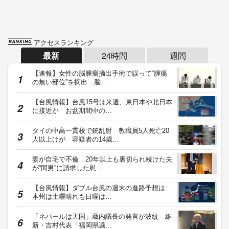
アクセスランキング
最新
24時間
週間
【速報】女性の脳腫瘍摘出手術で誤って“腫瘍
の無い部位”を摘出 脳…
【台風情報】台風15号は来週、東日本や北日本
に接近か お盆期間中の…
タイの中高一貫校で銃乱射 教職員5人死亡20
人以上けが 容疑者の14歳…
妻が自宅で不倫…20年以上も裏切られ続けた夫
が“間男”に請求した慰…
【台風情報】ダブル台風の週末の進路予想は
本州は土曜晴れも日曜は…
「ネパールは天国」蔵内議長の発言が波紋 維
新・吉村代表「福岡県議…