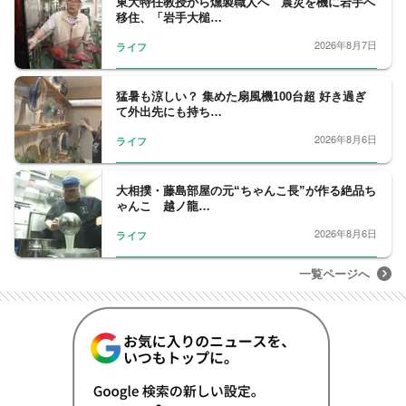
東大特任教授から燻製職人へ 震災を機に岩手へ
移住、「岩手大槌…
2026年8月7日
ライフ
猛暑も涼しい？ 集めた扇風機100台超 好き過ぎ
て外出先にも持ち…
2026年8月6日
ライフ
大相撲・藤島部屋の元“ちゃんこ長”が作る絶品ち
ゃんこ 越ノ龍…
2026年8月6日
ライフ
一覧ページへ