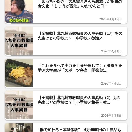
「めっちゃ好き」大東駿介さんも感激した姫路の
食文化 「しょうが醤油」のおでんと日...
2026年1月17日
【全掲載】北九州市教職員の人事異動（13）あの
先生はどの学校に？（中学校／教諭／...
2026年4月1日
「これを食べて実力を十分発揮して！」栄養学を
学ぶ大学生が「スポーツ弁当」開発 試...
2026年7月5日
【全掲載】北九州市教職員の人事異動（2）あの
先生はどの学校に？（小学校／校長・教...
2026年4月1日
“器で変わる日本酒体験”…4万4000円の工芸品も