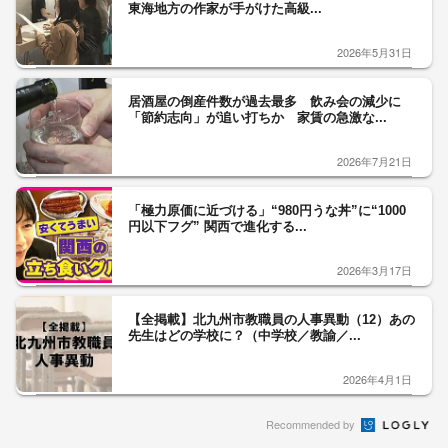
東海地方の作家が手がけた高級...
2026年5月31日
居酒屋の倒産件数が過去最多 飲み会の減少に
「節約志向」が追い打ちか 家賃の急激な...
2026年7月21日
「極力原価に近づける」“980円うな丼”に“1000
円以下フグ” 関西で進化する...
2026年3月17日
【全掲載】北九州市教職員の人事異動（12）あの
先生はどの学校に？（中学校／教諭／...
2026年4月1日
Recommended by