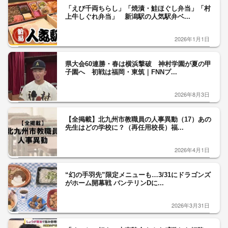
「えび千両ちらし」「焼漬・鮭ほぐし弁当」「村
上牛しぐれ弁当」 新潟駅の人気駅弁ベ...
2026年1月1日
県大会60連勝・春は横浜撃破 神村学園が夏の甲
子園へ 初戦は福岡・東筑｜FNNプ...
2026年8月3日
【全掲載】北九州市教職員の人事異動（17）あの
先生はどの学校に？（再任用校長）福...
2026年4月1日
“幻の手羽先”限定メニューも…3/31にドラゴンズ
がホーム開幕戦 バンテリンDに...
2026年3月31日