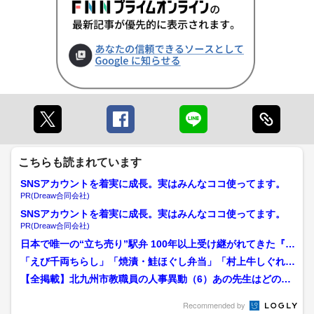
こちらも読まれています
SNSアカウントを着実に成長。実はみんなココ使ってます。
PR(Dreaw合同会社)
SNSアカウントを着実に成長。実はみんなココ使ってます。
PR(Dreaw合同会社)
日本で唯一の“立ち売り”駅弁 100年以上受け継がれてきた『折
尾名物』 商店街に...
「えび千両ちらし」「焼漬・鮭ほぐし弁当」「村上牛しぐれ弁
当」 新潟駅の人気駅弁ベ...
【全掲載】北九州市教職員の人事異動（6）あの先生はどの学
校に？（小学校／教諭／八...
Recommended by