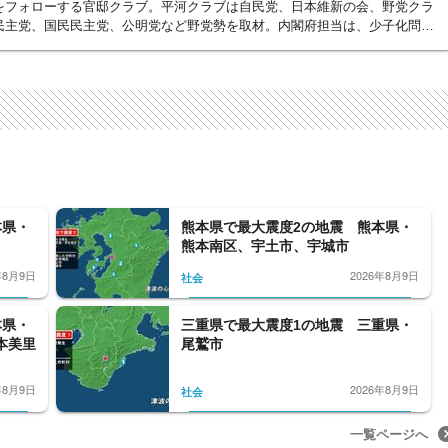
をフォローする官邸クラブ。平河クラブは自民党、日本維新の会、野党クラ
民主党、国民民主党、公明党など野党勢を取材。内閣府担当は、少子化問題
、多岐に渡る分野を、細かくフォローする。外務省クラブは、日々刻々と変
人事院も取材対象となっている。政界から財界、官界まで、政治部の取材分
本県・
熊本県で最大震度2の地震 熊本県・
熊本南区、宇土市、宇城市
年8月9日
2026年8月9日
社会
本県・
三重県で最大震度1の地震 三重県・
本美里
尾鷲市
年8月9日
2026年8月9日
社会
一覧ページへ