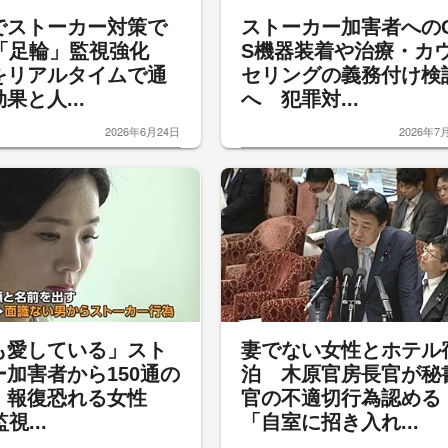
でストーカー対策で
ストーカー加害者への
S「足輪」監視強化
S機器装着や治療・カ
をリアルタイムで通
セリングの義務付け検
果と人...
へ 犯罪対...
2026年6月24日
2026年7
も愛している」スト
妻でない女性とホテル
ー加害者から150通の
泊 木原官房長官が秘
 報復恐れる女性
官の不適切行為認める
視...
「自室に招き入れ...