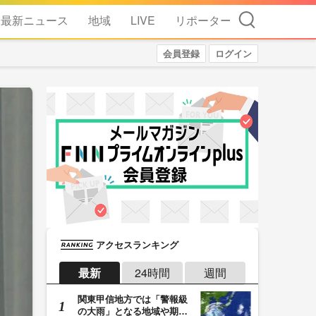
検索
最新ニュース
地域
LIVE
リポーター
会員登録
ログイン
アクセスランキング
最新
24時間
週間
関東甲信地方では「警報級
の大雨」となる地域や期間