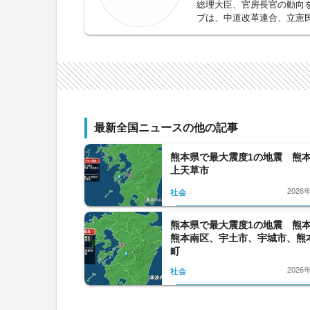
総理大臣、官房長官の動向
ブは、中道改革連合、立憲
から、宇宙、化学問題まで
化する、外交問題を取材、
野は広いと言えます。
最新全国ニュースの他の記事
熊本県で最大震度1の地震 熊
上天草市
2026
社会
熊本県で最大震度1の地震 熊
熊本南区、宇土市、宇城市、熊
町
2026
社会