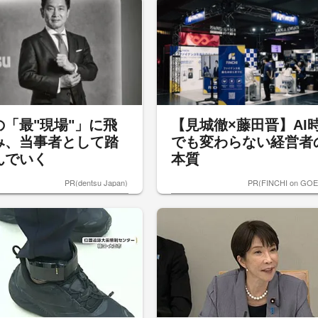
の「最"現場"」に飛
【見城徹×藤田晋】AI
み、当事者として踏
でも変わらない経営者
んでいく
本質
PR(dentsu Japan)
PR(FINCHI on GO