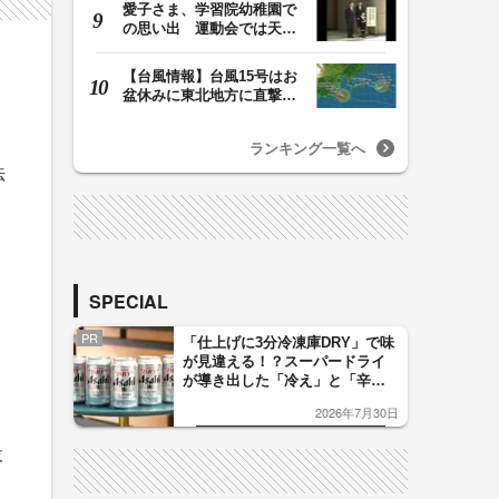
愛子さま、学習院幼稚園で
の思い出 運動会では天皇
皇后両陛下が笑顔…
【台風情報】台風15号はお
盆休みに東北地方に直撃す
る恐れ 関東も影…
ランキング一覧へ
法
SPECIAL
PR
「仕上げに3分冷凍庫DRY」で味
が見違える！？スーパードライ
が導き出した「冷え」と「辛
口」のおいしい関係 青く変化
2026年7月30日
した「辛口カーブ」が飲み頃の
サイン！
設