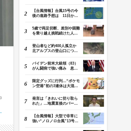
が拡大する可能性…
【台風情報】台風15号の今
後の進路予想は 11日から
12日にかけて、東…
5歳で両足切断、差別や困難
を乗り越え挑戦続けた人
生 「人生は捨てた…
登山者など約400人孤立か
北アルプスの登山口につな
がる県の橋が流さ…
」
バイデン前米大統領（83）
がん闘病で強い痛み 息子
「見ているのは本…
限定グッズに行列…“ポケモ
ン空港”初の3連休は大混雑
能登が「ポケ…
3
発言は「きれいに切り取ら
れた」…地震直後のパーテ
ィー開催「やって…
【台風情報】大型で非常に
強い“ノロノロ台風”13号の
進路は？ 沖縄…