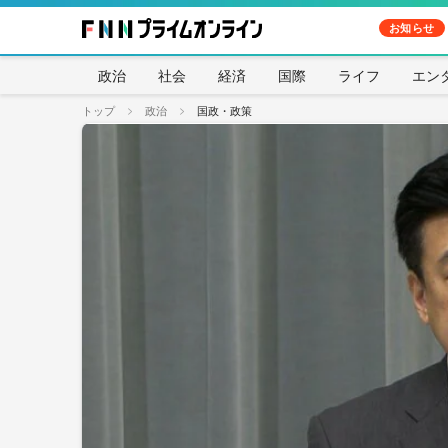
お知らせ
政治
社会
経済
国際
ライフ
エン
トップ
政治
国政・政策