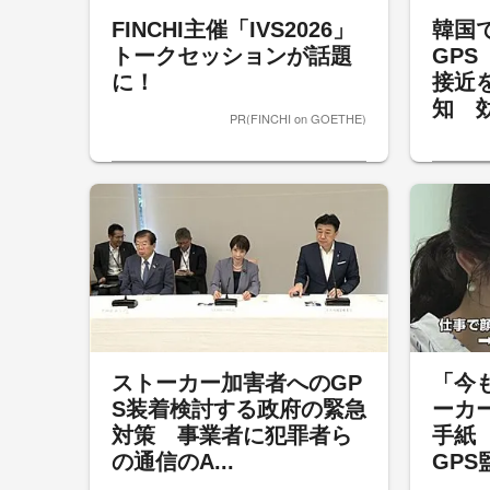
FINCHI主催「IVS2026」
韓国
トークセッションが話題
GP
に！
接近
知 効
PR(FINCHI on GOETHE)
ストーカー加害者へのGP
「今
S装着検討する政府の緊急
ーカ
対策 事業者に犯罪者ら
手紙
の通信のA...
GPS監