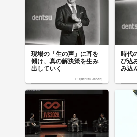
現場の「生の声」に耳を
時代
傾け、真の解決策を生み
び込
出していく
み込
PR(dentsu Japan)