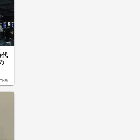
時代
の
ETHE)