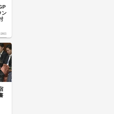
GP
ウン
討
月28日
宿
書