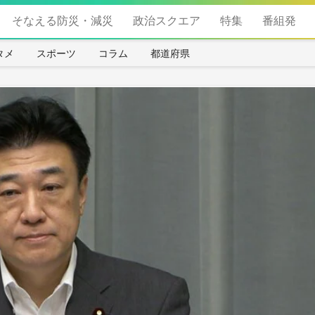
そなえる防災・減災
政治スクエア
特集
番組発
タメ
スポーツ
コラム
都道府県