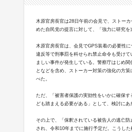
木原官房長官は28日午前の会見で、ストーカ
めた自民党の提言に対して、「強力に研究を
木原官房長官は、会見でGPS装着の必要性
違反等で刑事罰を科せられ禁止命令も受けて
ましい事件が発生している。警察庁はじめ関
となどを含め、ストーカー対策の強化の方策
べた。
ただ、「被害者保護の実効性をいかに確保す
ども踏まえる必要がある」として、検討にあ
その上で、「保釈されている被告人の逃亡防
され、令和10年までに施行予定だ。こうし