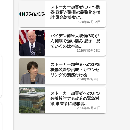
ストーカー加害者にGPS機
器 政府が装着の義務化を検
討 緊急対策案に...
2026年07月23日
バイデン前米大統領(83)が
ん闘病で強い痛み 息子「見
ているのは本当...
2026年08月09日
ストーカー加害者へのGPS
機器装着や治療・カウンセ
リングの義務付け検...
2026年07月28日
ストーカー加害者へのGPS
装着検討する政府の緊急対
策 事業者に犯罪者...
2026年07月28日