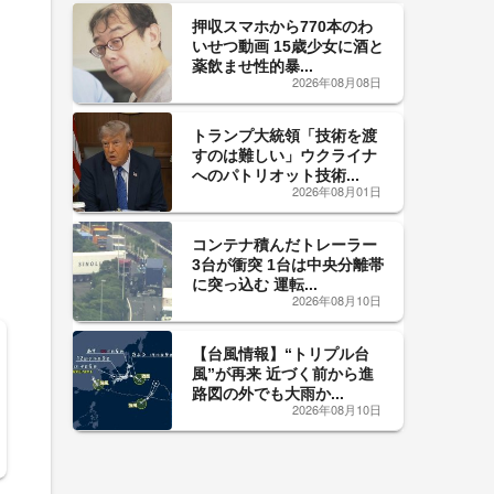
押収スマホから770本のわ
いせつ動画 15歳少女に酒と
薬飲ませ性的暴...
2026年08月08日
トランプ大統領「技術を渡
すのは難しい」ウクライナ
へのパトリオット技術...
2026年08月01日
コンテナ積んだトレーラー
3台が衝突 1台は中央分離帯
に突っ込む 運転...
2026年08月10日
【台風情報】“トリプル台
風”が再来 近づく前から進
路図の外でも大雨か...
2026年08月10日