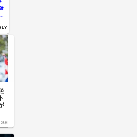
は
論
国・キューバを襲うアメリカの圧力 燃料を断ち切る「兵糧攻め」はいつまで続くのか 攻撃か、さらなる制裁か
起
ト
が
月26日