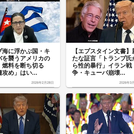
ブ海に浮かぶ国・キ
【エプスタイン文書】
バを襲うアメリカの
たな証言「トランプ氏
 燃料を断ち切る
ら性的暴行」イラン戦
攻め」はい...
争・キューバ崩壊...
2026年2月28日
2026年3