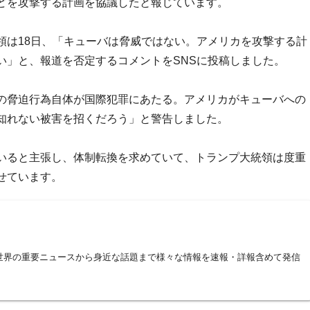
どを攻撃する計画を協議したと報じています。
領は18日、「キューバは脅威ではない。アメリカを攻撃する計
い」と、報道を否定するコメントをSNSに投稿しました。
の脅迫行為自体が国際犯罪にあたる。アメリカがキューバへの
知れない被害を招くだろう」と警告しました。
いると主張し、体制転換を求めていて、トランプ大統領は度重
せています。
世界の重要ニュースから身近な話題まで様々な情報を速報・詳報含めて発信