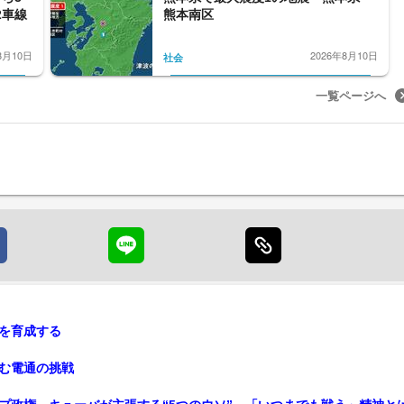
2車線
熊本南区
8月10日
2026年8月10日
社会
一覧ページへ
を育成する
む電通の挑戦