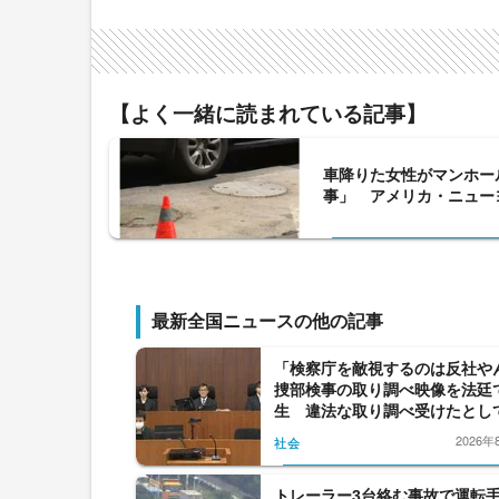
【よく一緒に読まれている記事】
車降りた女性がマンホー
事」 アメリカ・ニュー
最新全国ニュースの他の記事
「検察庁を敵視するのは反社や
捜部検事の取り調べ映像を法廷
生 違法な取り調べ受けたとし
提訴
2026年
社会
トレーラー3台絡む事故で運転手