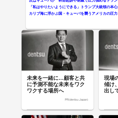
次はキューバか 幹部起訴や制裁で圧力強めるトラン
「私はやりたいようにできる」トランプ大統領の本心
未来を一緒に…顧客と共
現場
に予測不能な未来をワク
傾け
ワクする場所へ
出し
PR(dentsu Japan)