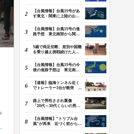
東北南部・関東に…
【台風情報】台風15号があ
す東北・関東に上陸のおそ
れ 福島・茨城上…
【台風情報】台風15号の進
路予想 東北南部から関東
付近に近づき、列…
5歳で両足切断、差別や困難
を乗り越え挑戦続けた人
生 「人生は捨てた…
【台風情報】台風15号の今
後の進路予想は 東北南部
から関東付近に近…
【速報】臨海トンネル近く
でトレーラー3台が衝突 1
台が中央分離帯に…
路上で男性さされ重傷
「20代～30代くらいの男」
の行方追う 「顔見…
8
【台風情報】“トリプル台
風”が再来 近づく前から進
路図の外でも大…