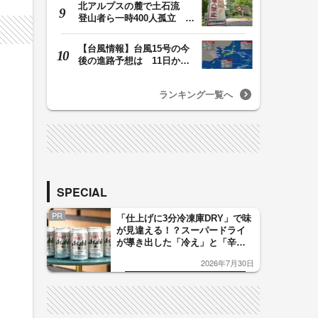
北アルプスの麓で土石流
登山者ら一時400人孤立 仮
設置の橋で下山 …
【台風情報】台風15号の今
後の進路予想は 11日から
12日にかけて日本…
ランキング一覧へ
SPECIAL
PR
「仕上げに3分冷凍庫DRY」で味
が見違える！？スーパードライ
が導き出した「冷え」と「辛
口」のおいしい関係 青く変化
2026年7月30日
した「辛口カーブ」が飲み頃の
サイン！