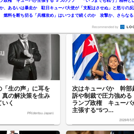
プ政権 キューバが主張する“5つのウソ” 「いつまでも戦う」精神と
か、あるいは暴走か 駐日キューバ大使が「支配はさせぬ」と怒りの反
カリブ海に浮かぶ
Recommended by
の「生の声」に耳を
次はキューバか 幹部
、真の解決策を生み
訴や制裁で圧力強める
ていく
ランプ政権 キューバ
主張する“5つ...
PR(dentsu Japan)
2026年5