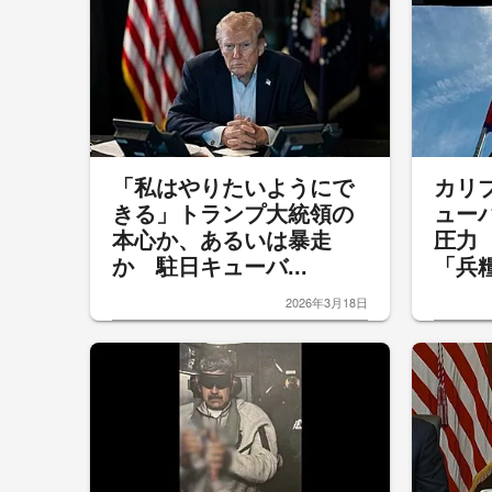
「私はやりたいようにで
カリ
きる」トランプ大統領の
ュー
本心か、あるいは暴走
圧力
か 駐日キューバ...
「兵糧
2026年3月18日