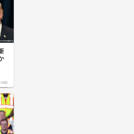
新
か
月10日