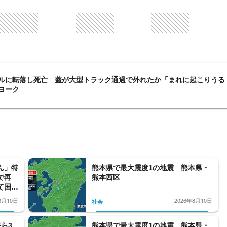
ルに転落し死亡 蓋が大型トラック通過で外れたか「まれに起こりうる
ヨーク
ん」特
熊本県で最大震度1の地震 熊本県・
で再
熊本西区
て国を
8月10日
2026年8月10日
社会
ら3
熊本県で最大震度1の地震 熊本県・