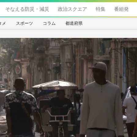
そなえる防災・減災
政治スクエア
特集
番組発
タメ
スポーツ
コラム
都道府県