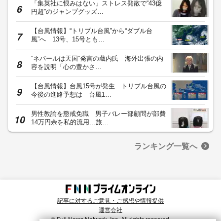
「集英社に恨みはない」ストレス発散で“43億
円超”のジャンプグッズ…
【台風情報】“トリプル台風”から“ダブル台
風”へ 13号、15号とも…
“ネパールは天国”発言の蔵内氏 海外出張の内
容を説明「心の豊かさ…
【台風情報】台風15号が発生 トリプル台風の
今後の進路予想は 台風1…
男性教諭を懲戒免職 男子バレー部顧問が部費
14万円余を私的流用…旅…
ランキング一覧へ
記事に対するご意見・ご感想や情報提供
運営会社
© Fuji News Network, Inc. All rights reserved.