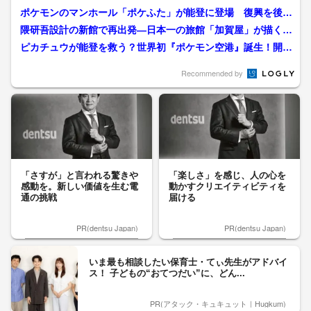
ポケモンのマンホール「ポケふた」が能登に登場 復興を後押
しする6つのデザイン
隈研吾設計の新館で再出発―日本一の旅館「加賀屋」が描く20
27年、和倉温泉復興へ...
ピカチュウが能登を救う？世界初『ポケモン空港』誕生！開港
初日の熱狂に密着 能登半...
Recommended by
「さすが」と言われる驚きや
「楽しさ」を感じ、人の心を
感動を。新しい価値を生む電
動かすクリエイティビティを
通の挑戦
届ける
PR(dentsu Japan)
PR(dentsu Japan)
いま最も相談したい保育士・てぃ先生がアドバイ
ス！ 子どもの“おてつだい”に、どん...
PR(アタック・キュキュット｜Hugkum)