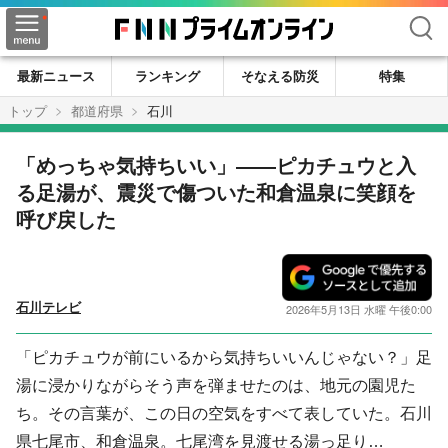
検索
最新ニュース
ランキング
そなえる防災
特集
トップ
都道府県
石川
「めっちゃ気持ちいい」——ピカチュウと入
る足湯が、震災で傷ついた和倉温泉に笑顔を
呼び戻した
石川テレビ
2026年5月13日 水曜 午後0:00
「ピカチュウが前にいるから気持ちいいんじゃない？」足
湯に浸かりながらそう声を弾ませたのは、地元の園児た
ち。その言葉が、この日の空気をすべて表していた。石川
県七尾市、和倉温泉。七尾湾を見渡せる湯っ足り…