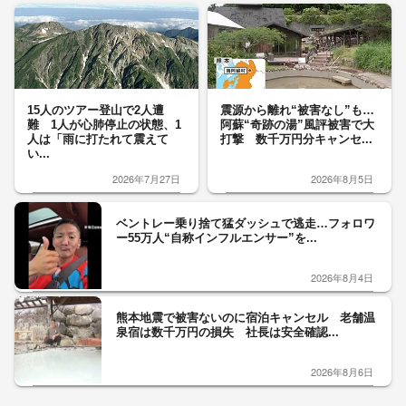
15人のツアー登山で2人遭
震源から離れ“被害なし”も…
難 1人が心肺停止の状態、1
阿蘇“奇跡の湯”風評被害で大
人は「雨に打たれて震えて
打撃 数千万円分キャンセ...
い...
2026年7月27日
2026年8月5日
ベントレー乗り捨て猛ダッシュで逃走…フォロワ
ー55万人“自称インフルエンサー”を...
2026年8月4日
熊本地震で被害ないのに宿泊キャンセル 老舗温
泉宿は数千万円の損失 社長は安全確認...
2026年8月6日