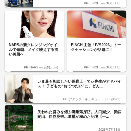
PR(FINCHI on GOETHE)
NARSの新クレンジングオイ
FINCHI主催「IVS2026」トー
ルで毎朝、メイク映えする潤
クセッションが話題に！
い美肌へ
PR(NARS on 美的.com)
PR(FINCHI on GOETHE)
いま最も相談したい保育士・てぃ先生がアドバイ
ス！ 子どもの“おてつだい”に、どん...
PR(アタック・キュキュット｜Hugkum)
失われた営みを偲ぶ廃集落探訪。人口減少、炭鉱
閉山、自然災害…遺構が秘めた記憶【一...
2026年7月31日