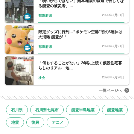
「弱いからではない」熊本地震の報道で苦しくな
る能登の被災者、…
2026年7月31日
都道府県
限定グッズに行列…“ポケモン空港”初の3連休は
大混雑 能登が「…
2026年7月21日
都道府県
「何もすることがない」2年以上続く仮設住宅暮
らしのリアル 地…
2026年7月20日
社会
一覧ページへ
石川県
石川県七尾市
能登半島地震
能登地震
地震
復興
アニメ