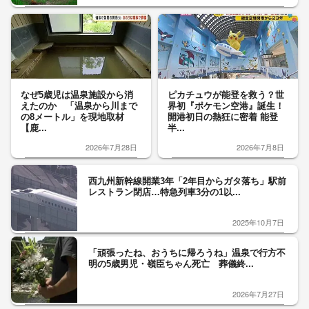
なぜ5歳児は温泉施設から消
ピカチュウが能登を救う？世
えたのか 「温泉から川まで
界初『ポケモン空港』誕生！
の8メートル」を現地取材
開港初日の熱狂に密着 能登
【鹿...
半...
2026年7月28日
2026年7月8日
西九州新幹線開業3年「2年目からガタ落ち」駅前
レストラン閉店…特急列車3分の1以...
2025年10月7日
「頑張ったね、おうちに帰ろうね」温泉で行方不
明の5歳男児・嶺臣ちゃん死亡 葬儀終...
2026年7月27日