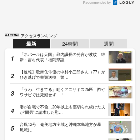
Recommended by
アクセスランキング
最新
24時間
週間
「ネパールは天国」蔵内議長の発言が波紋 維
新・吉村代表「福岡県議…
【速報】歌舞伎俳優の中村小三郎さん（77）が
ひき逃げで書類送検 警…
「うわ、生きてる」動くアニサキス25匹 酢や
ワサビでは死滅せず…「…
妻が自宅で不倫…20年以上も裏切られ続けた夫
が“間男”に請求した慰…
台風13号 奄美地方全域と沖縄本島地方が暴
風域に