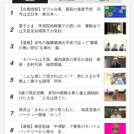
【台風情報】ダブル台風 最新の進路予想 15
号は北日本・東日本へ …
愛子さま、学習院幼稚園での思い出 運動会で
は天皇皇后両陛下が笑顔…
【速報】女性の脳腫瘍摘出手術で誤って“腫瘍
の無い部位”を摘出 脳…
「ネパールは天国」蔵内議長の発言が波紋 維
新・吉村代表「福岡県議…
「こんな感じで混ぜればいい？」悠仁さまが手
際よく豚汁を調理 同学…
5歳で両足切断、差別や困難を乗り越え挑戦続
けた人生 「人生は捨てた…
発言は「きれいに切り取られた」…地震直後の
パーティー開催「やって…
【速報】御堂筋線「中津駅」で乗客のモバイル
バッテリーから発火 女…