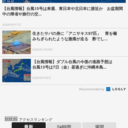
【台風情報】台風15号は来週、東日本や北日本に接近か お盆期間
中の帰省や旅行の交...
2026年8月7日
生きたサバの身に「アニサキス97匹」 胃を噛
みちぎられたような激痛が走る 酢でし...
2026年4月29日
【台風情報】ダブル台風の今後の進路予想は
台風13号は7日（金）昼過ぎに沖縄本島...
2026年8月6日
Recommended by
アクセスランキング
最新
24時間
週間