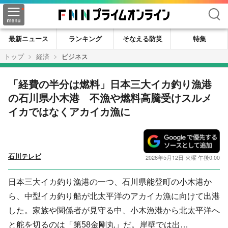
検索
最新ニュース
ランキング
そなえる防災
特集
トップ
経済
ビジネス
「経費の半分は燃料」日本三大イカ釣り漁港
の石川県小木港 不漁や燃料高騰受けスルメ
イカではなくアカイカ漁に
石川テレビ
2026年5月12日 火曜 午後0:00
日本三大イカ釣り漁港の一つ、石川県能登町の小木港か
ら、中型イカ釣り船が北太平洋のアカイカ漁に向けて出港
した。家族や関係者が見守る中、小木漁港から北太平洋へ
と舵を切るのは「第58金剛丸」だ。岸壁では出…