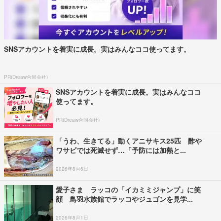
SNSアカウントを着実に成長。実はみんなココ使ってます。
PR(Dreaw合同会社)
SNSアカウントを着実に成長。実はみんなココ
使ってます。
PR(Dreaw合同会社)
「うわ、生きてる」動くアニサキス25匹 酢や
ワサビでは死滅せず…「予防には加熱と...
2026年8月6日
愛子さま ラッコの「イカミミジャンプ」に笑
顔 鳥羽水族館でラッコやジュゴンを見学...
2026年8月1日