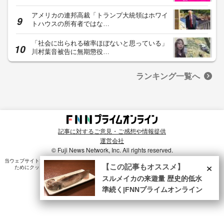
アメリカの連邦高裁「トランプ大統領はホワイ
トハウスの所有者ではな…
「社会に出られる確率ほぼないと思っている」
川村葉音被告に無期懲役…
ランキング一覧へ
記事に対するご意見・ご感想や情報提供
運営会社
© Fuji News Network, Inc. All rights reserved.
×
当ウェブサイトでは、ユーザのニーズ・興味・関⼼に合致したコンテンツや広告配信を提供する
【この記事もオススメ】
ためにクッキーを使⽤しています。詳細は、
プライバシーポリシー
をご確認ください。
スルメイカの来遊量 歴史的低水
準続く|FNNプライムオンライン