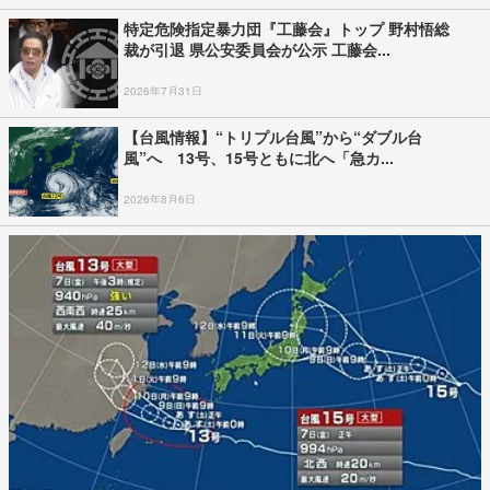
特定危険指定暴力団『工藤会』トップ 野村悟総
裁が引退 県公安委員会が公示 工藤会...
2026年7月31日
【台風情報】“トリプル台風”から“ダブル台
風”へ 13号、15号ともに北へ「急カ...
2026年8月6日