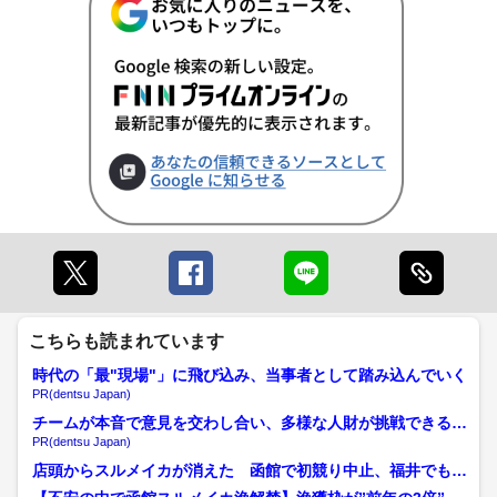
こちらも読まれています
時代の「最"現場"」に飛び込み、当事者として踏み込んでいく
PR(dentsu Japan)
チームが本音で意見を交わし合い、多様な人財が挑戦できる組
織へ
PR(dentsu Japan)
店頭からスルメイカが消えた 函館で初競り中止、福井でも深
刻な不漁 海流の変化やマ...