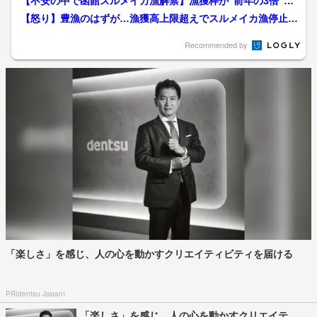
【不安の中で函館スルメイカ漁解禁】漁獲枠が”前年の3倍”に
拡大も燃料代高騰に”ペ...
【怒り】豊漁のはずが…漁獲高上限超えでスルメイカ漁停止
「恩恵は何もない」 飲食...
Recommended by
「楽しさ」を感じ、人の心を動かすクリエイティビティを届ける
PR(dentsu Japan)
「楽しさ」を感じ、人の心を動かすクリエイテ