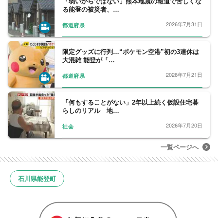
「弱いからではない」熊本地震の報道で苦しくな
る能登の被災者、…
2026年7月31日
都道府県
限定グッズに行列…“ポケモン空港”初の3連休は
大混雑 能登が「…
2026年7月21日
都道府県
「何もすることがない」2年以上続く仮設住宅暮
らしのリアル 地…
2026年7月20日
社会
一覧ページへ
石川県能登町