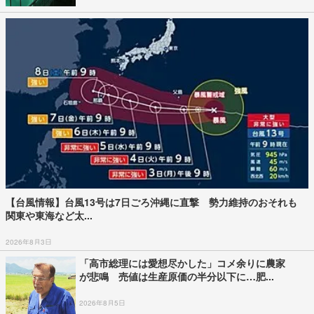
【台風情報】台風13号は7日ごろ沖縄に直撃 勢力維持のおそれも
関東や東海など太...
2026年8月3日
「高市総理には愛想尽かした」コメ余りに農家
が悲鳴 売値は生産原価の半分以下に…肥...
2026年8月5日