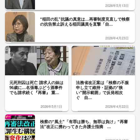
2026年5月13日
“稲田の乱”抗議の真意は…再審制度見直しで検察
の抗告禁止訴える稲田議員を直撃「自...
2026年4月23日
元死刑囚は死亡 請求人の妹は
法務省改正案は「検察の不服
96歳に…名張毒ぶどう酒事件
申し立て維持・証拠の“狭
でも請求続く『再審』 重...
い”開示範囲」で反発相次
ぐ 自...
2026年5月1日
2026年4月22日
検察の“風土”「有罪は勝ち、無罪は負け」“再審
法”改正に携わってきた弁護士指摘 ...