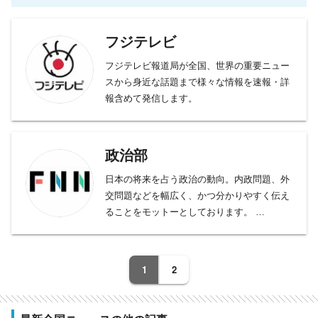
フジテレビ
フジテレビ報道局が全国、世界の重要ニュー
スから身近な話題まで様々な情報を速報・詳
報含めて発信します。
政治部
日本の将来を占う政治の動向。内政問題、外
交問題などを幅広く、かつ分かりやすく伝え
ることをモットーとしております。
総理大臣、官房長官の動向をフォローする官
邸クラブ。平河クラブは自民党、日本維新の
会、野党クラブは、中道改革連合、立憲民主
1
2
党、国民民主党、公明党など野党勢を取材。
内閣府担当は、少子化問題から、宇宙、化学
問題まで、多岐に渡る分野を、細かくフォロ