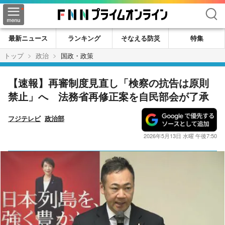
検索
最新ニュース
ランキング
そなえる防災
特集
トップ
政治
国政・政策
【速報】再審制度見直し「検察の抗告は原則
禁止」へ 法務省再修正案を自民部会が了承
フジテレビ
政治部
2026年5月13日 水曜 午後7:50