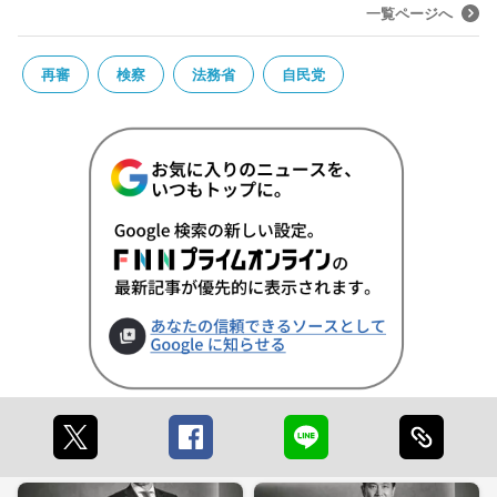
一覧ページへ
再審
検察
法務省
自民党