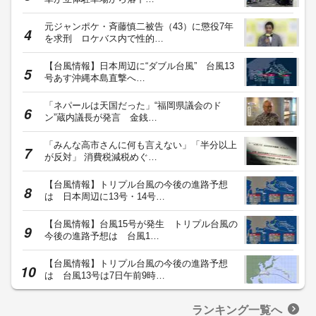
元ジャンポケ・斉藤慎二被告（43）に懲役7年
を求刑 ロケバス内で性的…
【台風情報】日本周辺に“ダブル台風” 台風13
号あす沖縄本島直撃へ…
「ネパールは天国だった」“福岡県議会のド
ン”蔵内議長が発言 金銭…
「みんな高市さんに何も言えない」「半分以上
が反対」 消費税減税めぐ…
【台風情報】トリプル台風の今後の進路予想
は 日本周辺に13号・14号…
【台風情報】台風15号が発生 トリプル台風の
今後の進路予想は 台風1…
【台風情報】トリプル台風の今後の進路予想
は 台風13号は7日午前9時…
ランキング一覧へ