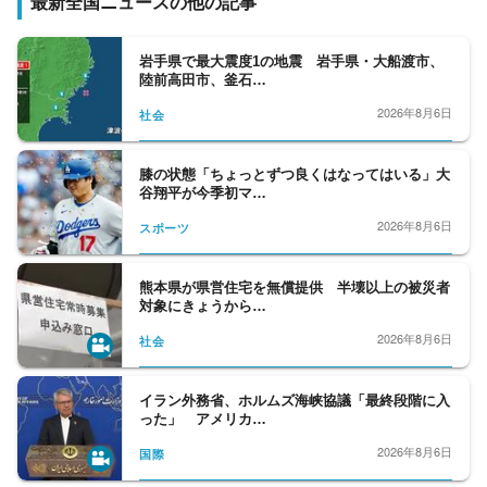
最新全国ニュースの他の記事
ーする。外務省クラブは、日々刻々と変化す
る、外交問題を取材、人事院も取材対象とな
岩手県で最大震度1の地震 岩手県・大船渡市、
っている。政界から財界、官界まで、政治部
陸前高田市、釜石…
の取材分野は広いと言えます。
2026年8月6日
社会
膝の状態「ちょっとずつ良くはなってはいる」大
谷翔平が今季初マ…
2026年8月6日
スポーツ
熊本県が県営住宅を無償提供 半壊以上の被災者
対象にきょうから…
2026年8月6日
社会
イラン外務省、ホルムズ海峡協議「最終段階に入
った」 アメリカ…
2026年8月6日
国際