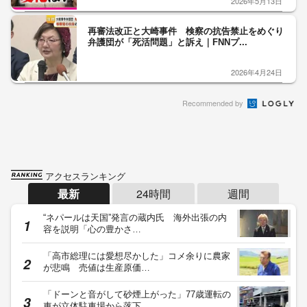
2026年5月13日
再審法改正と大崎事件 検察の抗告禁止をめぐり
弁護団が「死活問題」と訴え｜FNNプ...
2026年4月24日
Recommended by
アクセスランキング
最新
24時間
週間
“ネパールは天国”発言の蔵内氏 海外出張の内
容を説明「心の豊かさ…
「高市総理には愛想尽かした」コメ余りに農家
が悲鳴 売値は生産原価…
「ドーンと音がして砂煙上がった」77歳運転の
車が立体駐車場から落下…