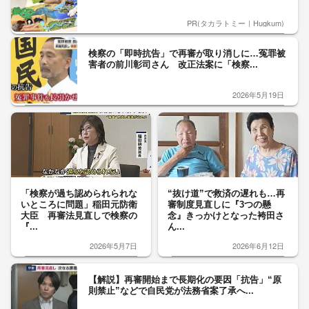
PR(タカラトミー｜Hugkum)
検察の「即時抗告」で再審が取り消しに…冤罪被
害者の前川彰司さん 改正法案に「検察...
2026年5月19日
「検察が過ち認められられな
“抜け道”で救済の遅れも…再
いところに問題」稲田元防衛
審制度見直しに『3つの懸
大臣 再審法見直しで検察の
念』きっかけとなった袴田さ
『...
ん...
2026年5月7日
2026年6月12日
【解説】再審開始まで長期化の要因「抗告」“原
則禁止”などで自民党が法務省案了承へ...