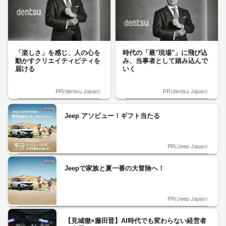
「楽しさ」を感じ、人の心を
時代の「最"現場"」に飛び込
動かすクリエイティビティを
み、当事者として踏み込んで
届ける
いく
PR(dentsu Japan)
PR(dentsu Japan)
Jeep アソビュー！ギフト当たる
PR(Jeep Japan)
Jeepで家族と夏一番の大冒険へ！
PR(Jeep Japan)
【見城徹×藤田晋】AI時代でも変わらない経営者