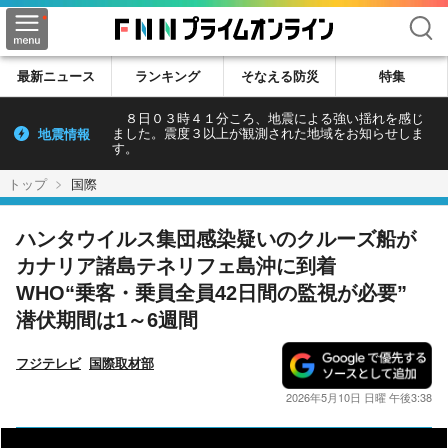
検索
最新ニュース
ランキング
そなえる防災
特集
８日０３時４１分ころ、地震による強い揺れを感じ
地震情報
ました。震度３以上が観測された地域をお知らせしま
す。
トップ
国際
ハンタウイルス集団感染疑いのクルーズ船が
カナリア諸島テネリフェ島沖に到着
WHO“乗客・乗員全員42日間の監視が必要”
潜伏期間は1～6週間
フジテレビ
国際取材部
2026年5月10日 日曜 午後3:38