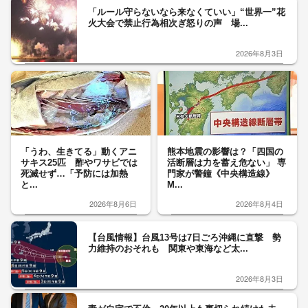
「ルール守らないなら来なくていい」“世界一”花
火大会で禁止行為相次ぎ怒りの声 場...
2026年8月3日
「うわ、生きてる」動くアニ
熊本地震の影響は？「四国の
サキス25匹 酢やワサビでは
活断層は力を蓄え危ない」 専
死滅せず…「予防には加熱
門家が警鐘《中央構造線》
と...
M...
2026年8月6日
2026年8月4日
【台風情報】台風13号は7日ごろ沖縄に直撃 勢
力維持のおそれも 関東や東海など太...
2026年8月3日