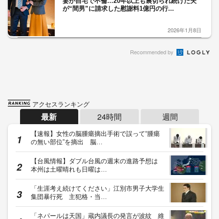
妻が自宅で不倫…20年以上も裏切られ続けた夫
が“間男”に請求した慰謝料1億円の行...
2026年1月8日
Recommended by
アクセスランキング
最新
24時間
週間
【速報】女性の脳腫瘍摘出手術で誤って“腫瘍
の無い部位”を摘出 脳…
【台風情報】ダブル台風の週末の進路予想は
本州は土曜晴れも日曜は…
「生涯考え続けてください」江別市男子大学生
集団暴行死 主犯格・当…
「ネパールは天国」蔵内議長の発言が波紋 維