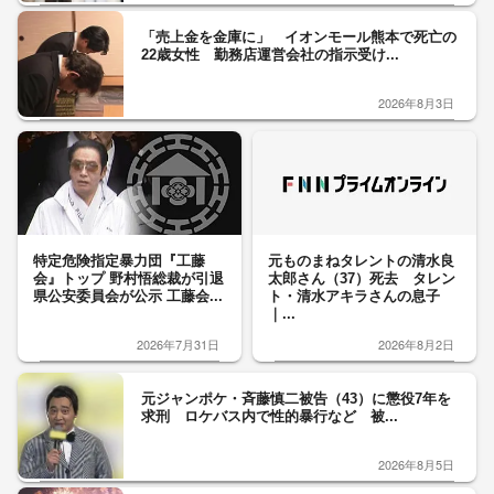
「売上金を金庫に」 イオンモール熊本で死亡の
22歳女性 勤務店運営会社の指示受け...
2026年8月3日
特定危険指定暴力団『工藤
元ものまねタレントの清水良
会』トップ 野村悟総裁が引退
太郎さん（37）死去 タレン
県公安委員会が公示 工藤会...
ト・清水アキラさんの息子
｜...
2026年7月31日
2026年8月2日
元ジャンポケ・斉藤慎二被告（43）に懲役7年を
求刑 ロケバス内で性的暴行など 被...
2026年8月5日