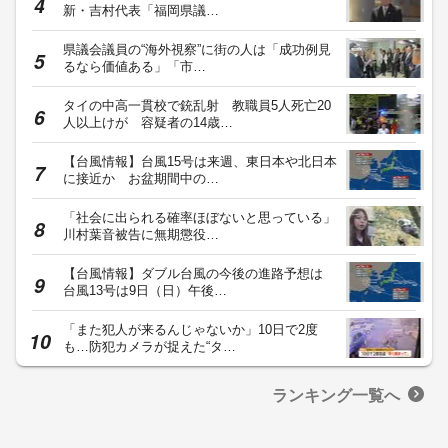
新・吉村代表「福岡県議…
県議会議員の“海外視察”に街の人は「成功例見
るなら価値ある」「市…
タイの中高一貫校で銃乱射 教職員5人死亡20
人以上けが 容疑者の14歳…
【台風情報】台風15号は来週、東日本や北日本
に接近か お盆期間中の…
「社会に出られる確率ほぼないと思っている」
川村葉音被告に無期懲役…
【台風情報】ダブル台風の今後の進路予想は
台風13号は9日（日）午後…
「また犯人が来るんじゃないか」10日で2度
も…防犯カメラが捉えた“タ…
ランキング一覧へ