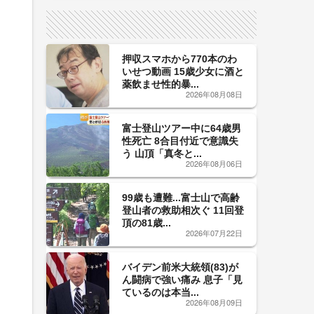
サイン！
押収スマホから770本のわ
いせつ動画 15歳少女に酒と
薬飲ませ性的暴...
2026年08月08日
富士登山ツアー中に64歳男
性死亡 8合目付近で意識失
う 山頂「真冬と...
2026年08月06日
99歳も遭難...富士山で高齢
登山者の救助相次ぐ 11回登
頂の81歳...
2026年07月22日
バイデン前米大統領(83)が
ん闘病で強い痛み 息子「見
ているのは本当...
2026年08月09日