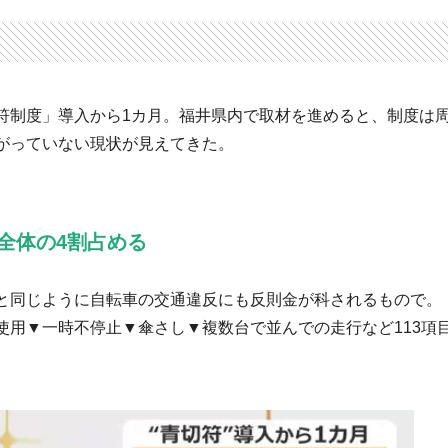
符制度」導入から1カ月。福井県内で取材を進めると、制度は
がっていない現状が見えてきた。
全体の4割占める
と同じように自転車の交通違反にも反則金が科されるもので。
使用▼一時不停止▼傘さし▼複数台で並んでの走行など113項