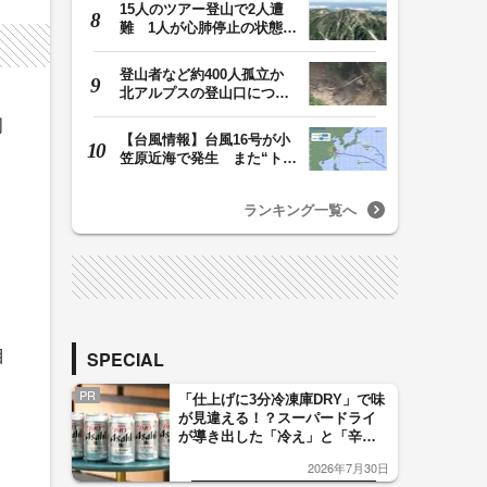
15人のツアー登山で2人遭
難 1人が心肺停止の状態、
1人は「雨に打たれ…
登山者など約400人孤立か
北アルプスの登山口につな
がる県の橋が流さ…
周
【台風情報】台風16号が小
笠原近海で発生 また“トリ
プル台風”に…1…
ランキング一覧へ
SPECIAL
目
PR
「仕上げに3分冷凍庫DRY」で味
が見違える！？スーパードライ
が導き出した「冷え」と「辛
口」のおいしい関係 青く変化
2026年7月30日
した「辛口カーブ」が飲み頃の