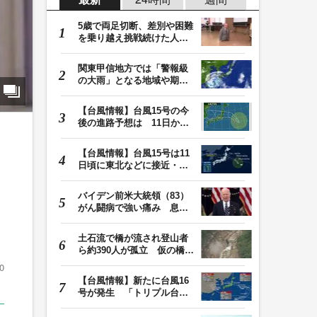
5歳で両足切断、差別や困難
を乗り越え挑戦続けた人
生 「人生は捨てた…
関東甲信地方では「警報級
の大雨」となる地域や期間
が拡大する可能性…
【台風情報】台風15号の今
後の進路予想は 11日から
12日にかけて、東…
【台風情報】台風15号は11
日頃に東北などに接近・上
陸へ 9日は秋田・…
バイデン前米大統領（83）
がん闘病で強い痛み 息子
「見ているのは本…
土石流で橋が流され登山者
ら約390人が孤立 仮の橋が
でき、下山始まる…
0
【台風情報】新たに台風16
号が発生 「トリプル台
風」の今後の進路予…