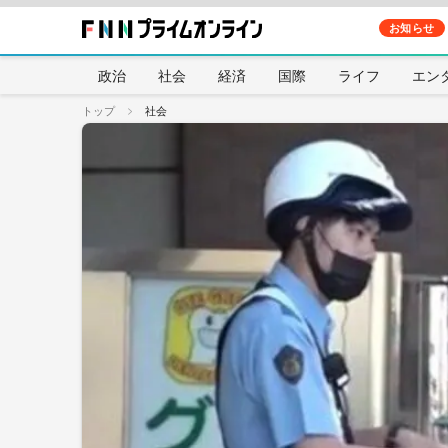
お知らせ
政治
社会
経済
国際
ライフ
エン
トップ
社会