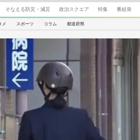
そなえる防災・減災
政治スクエア
特集
番組発
タメ
スポーツ
コラム
都道府県