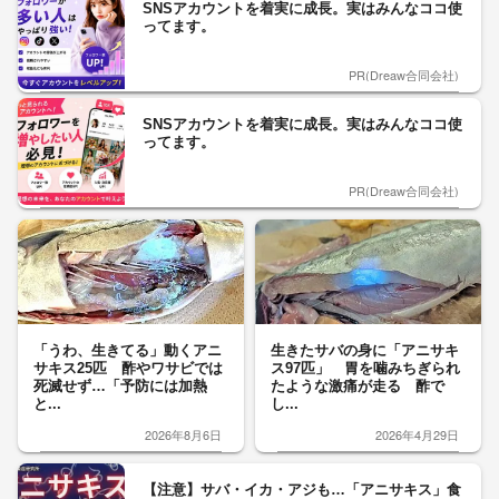
SNSアカウントを着実に成長。実はみんなココ使
ってます。
PR(Dreaw合同会社)
SNSアカウントを着実に成長。実はみんなココ使
ってます。
PR(Dreaw合同会社)
「うわ、生きてる」動くアニ
生きたサバの身に「アニサキ
サキス25匹 酢やワサビでは
ス97匹」 胃を噛みちぎられ
死滅せず…「予防には加熱
たような激痛が走る 酢で
と...
し...
2026年8月6日
2026年4月29日
【注意】サバ・イカ・アジも…「アニサキス」食