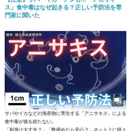
ス」食中毒はなぜ起きる？正しい予防法を専
門家に聞いた
サバやイカなどの海産物に寄生する「アニサキス」による
食中毒が後を絶たない。
「刺身は大丈夫？」「酢締めなら安心？」ネット上に様々