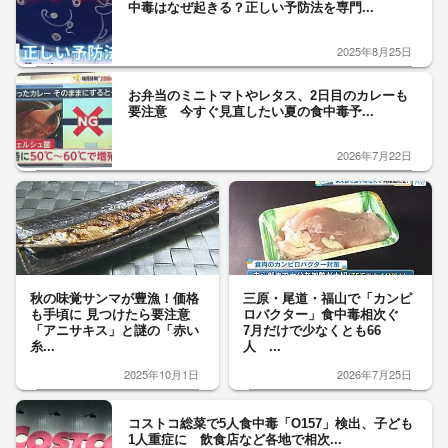
中毒はなぜ起きる？正しい予防法を専門...
2025年8月25日
お弁当のミニトマトやレタス、2日目のカレーも
要注意 今すぐ見直したい夏の食中毒予...
2026年7月22日
秋の味覚サンマが豊漁！価格
三原・尾道・福山で「カンピ
も手頃に 見つけたら要注意
ロバクター」食中毒相次ぐ
「アニサキス」と謎の「赤い
7月だけで少なくとも66
糸...
人 ...
2025年10月1日
2026年7月25日
コストコ総菜で5人食中毒「O157」検出、子ども
1人重症に 飲食店など各地で相次...