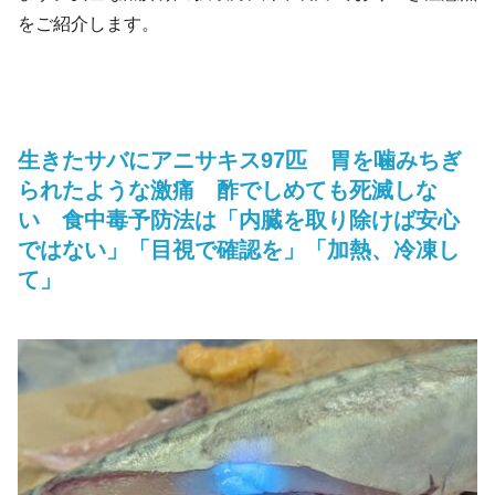
をご紹介します。
生きたサバにアニサキス97匹 胃を噛みちぎ
られたような激痛 酢でしめても死滅しな
い 食中毒予防法は「内臓を取り除けば安心
ではない」「目視で確認を」「加熱、冷凍し
て」