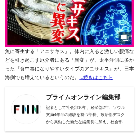
魚に寄生する「アニサキス」。体内に入ると激しい腹痛な
どを引き起こす厄介者にある「異変」が。太平洋側に多か
った『食中毒になりやすいタイプのアニサキス』が、日本
海側でも増えているというのだ。
...続きはこちら
プライムオンライン編集部
記者として社会部10年、経済部2年、ソウル
支局4年半の経験を持つ部長、政治部デスク
から異動した新たな編集長に加え、社会部デ
スク、社会部記者、経済部記者、モスクワ支
局長、国際取材部記者、報道番組ディレクタ