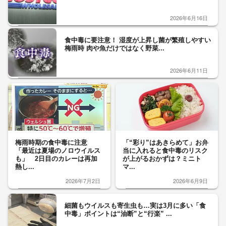
2026年6月16日
食中毒に要注意！ 湿度が上昇し菌が繁殖しやすい
梅雨時 肉や魚だけではなく野菜...
2026年6月11日
梅雨時期の食中毒に注意
「“彩り”はあきらめて」お弁
「最近は夏場のノロウイルス
当に入れると食中毒のリスク
も」 2日目のカレーは再加
が上がるおかずは？ミニト
熱し...
マ...
2026年7月2日
2026年6月9日
細菌もウイルスも寄生虫も…実は3月に多い「食
中毒」ポイントは“油断”と“行楽” ...