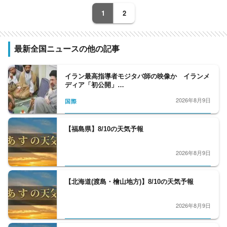
ー・プロデューサー、バラエティー制作者、
1
2
元日経新聞記者、元Yahoo!ニュース編集者、
元スポーツ紙記者など様々な専門性を持つ副
編集長・デスクを合わせ11人が所属。事件や
最新全国ニュースの他の記事
事故、政治に経済、芸能やスポーツまで、あ
らゆるニュースを取り扱うプロ集団です。
イラン最高指導者モジタバ師の映像か イランメ
ディア「初公開」…
2026年8月9日
国際
【福島県】8/10の天気予報
2026年8月9日
【北海道(渡島・檜山地方)】8/10の天気予報
2026年8月9日