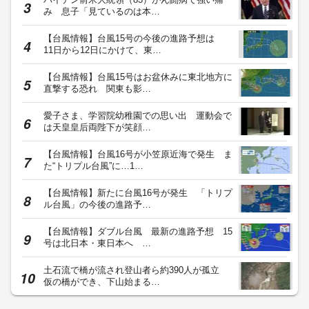
み 息子「見ているのは本…
【台風情報】台風15号の今後の進路予想は
11日から12日にかけて、東…
【台風情報】台風15号はお盆休みに東北地方に
直撃する恐れ 関東も影…
愛子さま、学習院幼稚園での思い出 運動会で
は天皇皇后両陛下が笑顔…
【台風情報】台風16号が小笠原近海で発生 ま
た“トリプル台風”に…1…
【台風情報】新たに台風16号が発生 「トリプ
ル台風」の今後の進路予…
【台風情報】ダブル台風 最新の進路予想 15
号は北日本・東日本へ …
土石流で橋が流され登山者ら約390人が孤立
仮の橋ができ、下山始まる…