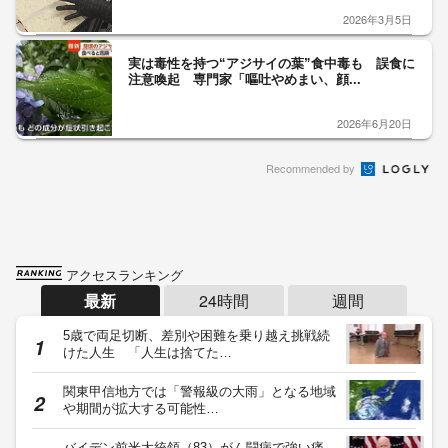
2026年3月5日
実は毒性を持つ“アジサイの葉”食中毒も 誤食に
注意喚起 専門家「嘔吐やめまい、顔...
2026年6月20日
Recommended by
アクセスランキング
最新
24時間
週間
5歳で両足切断、差別や困難を乗り越え挑戦続
けた人生 「人生は捨てた…
関東甲信地方では「警報級の大雨」となる地域
や期間が拡大する可能性…
バイデン前米大統領（83）がん闘病で強い痛