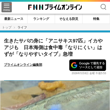
検索
最新ニュース
ランキング
そなえる防災
特集
トップ
ライフ
生きたサバの身に「アニサキス97匹」イカや
アジも 日本海側は食中毒「なりにくい」は
ずが「なりやすいタイプ」急増
プライムオンライン編集部
2026年5月8日 金曜 午後5:53