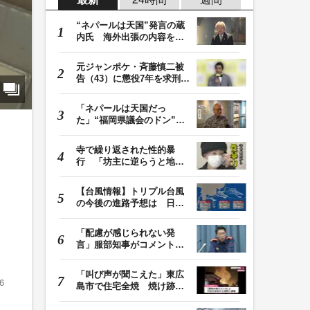
“ネパールは天国”発言の蔵
内氏 海外出張の内容を説
明「心の豊かさ…
元ジャンポケ・斉藤慎二被
告（43）に懲役7年を求刑
ロケバス内で性的…
「ネパールは天国だっ
た」“福岡県議会のドン”蔵
内議長が発言 金銭…
寺で繰り返された性的暴
行 「坊主に逆らうと地獄
に落ちる」と脅され…
【台風情報】トリプル台風
の今後の進路予想は 日本
周辺に13号・14号…
「配慮が感じられない発
言」服部知事がコメント
松尾統章県議の自民…
「叫び声が聞こえた」東広
6
島市で住宅全焼 焼け跡か
ら３人の遺体 １…