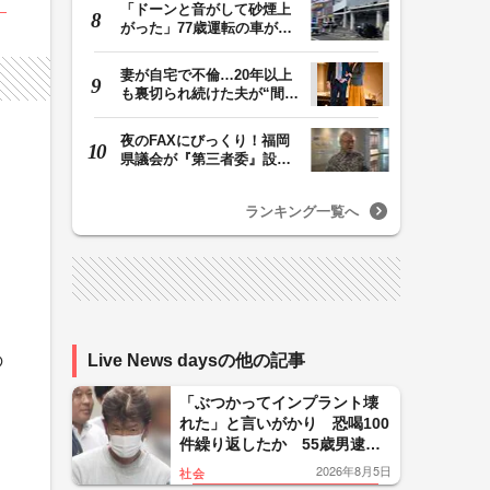
「ドーンと音がして砂煙上
がった」77歳運転の車が立
体駐車場から落下…
妻が自宅で不倫…20年以上
も裏切られ続けた夫が“間
男”に請求した慰…
夜のFAXにびっくり！福岡
県議会が『第三者委』設置
に一転 ‟天国”の…
ランキング一覧へ
の
Live News daysの他の記事
「ぶつかってインプラント壊
れた」と言いがかり 恐喝100
件繰り返したか 55歳男逮
捕 自分の血を付着させ犯行
2026年8月5日
社会