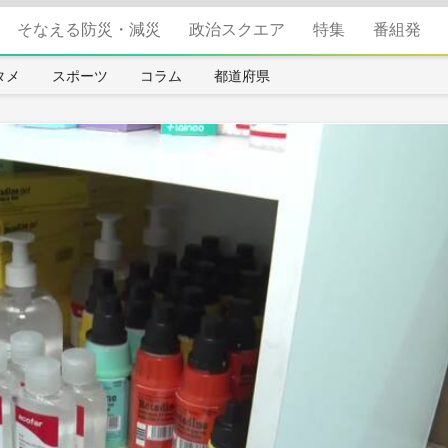
そなえる防災・減災
政治スクエア
特集
番組発
タメ
スポーツ
コラム
都道府県