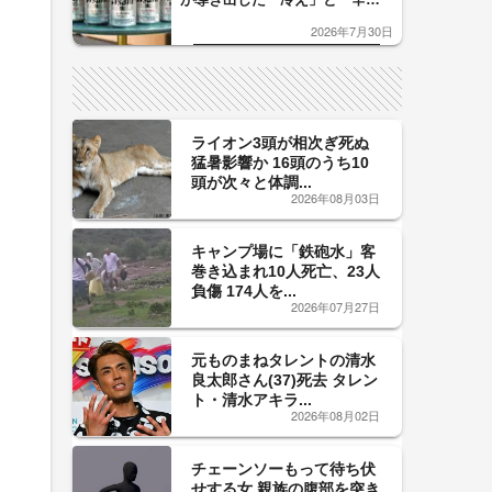
口」のおいしい関係 青く変化
2026年7月30日
した「辛口カーブ」が飲み頃の
サイン！
ライオン3頭が相次ぎ死ぬ
猛暑影響か 16頭のうち10
頭が次々と体調...
2026年08月03日
キャンプ場に「鉄砲水」客
巻き込まれ10人死亡、23人
負傷 174人を...
2026年07月27日
元ものまねタレントの清水
良太郎さん(37)死去 タレン
ト・清水アキラ...
2026年08月02日
チェーンソーもって待ち伏
せする女 親族の腹部を突き