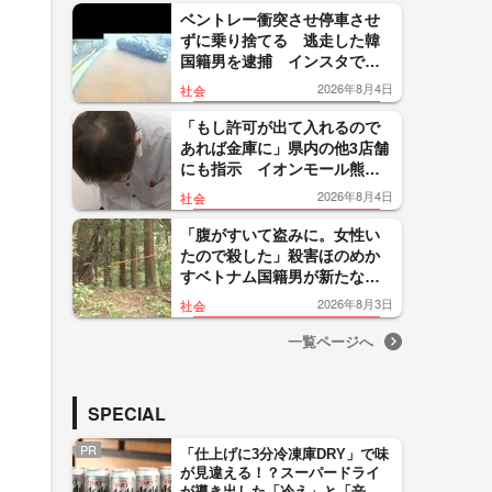
ベントレー衝突させ停車させ
ずに乗り捨てる 逃走した韓
国籍男を逮捕 インスタで高
級車投稿の自称インフルエン
2026年8月4日
社会
サー 八王子市
「もし許可が出て入れるので
あれば金庫に」県内の他3店舗
にも指示 イオンモール熊本
で爆発に巻き込まれ従業員2人
2026年8月4日
社会
死亡「ハビタ」幹部明かす
「腹がすいて盗みに。女性い
たので殺した」殺害ほのめか
すベトナム国籍男が新たな供
述 埼玉の山林で91歳女性遺
2026年8月3日
社会
体
一覧ページへ
SPECIAL
PR
「仕上げに3分冷凍庫DRY」で味
が見違える！？スーパードライ
が導き出した「冷え」と「辛