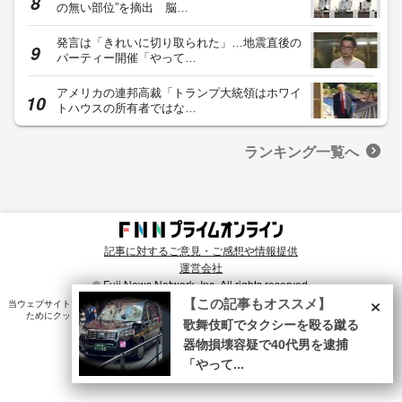
の無い部位”を摘出 脳…
発言は「きれいに切り取られた」…地震直後の
パーティー開催「やって…
アメリカの連邦高裁「トランプ大統領はホワイ
トハウスの所有者ではな…
ランキング一覧へ
記事に対するご意見・ご感想や情報提供
運営会社
© Fuji News Network, Inc. All rights reserved.
×
【この記事もオススメ】
当ウェブサイトでは、ユーザのニーズ・興味・関⼼に合致したコンテンツや広告配信を提供する
ためにクッキーを使⽤しています。詳細は、
プライバシーポリシー
をご確認ください。
歌舞伎町でタクシーを殴る蹴る
器物損壊容疑で40代男を逮捕
「やって...