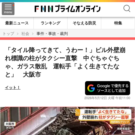
検索
最新ニュース
ランキング
そなえる防災
特集
トップ
社会
事件・事故・裁判
「タイル降ってきて、うわー！」ビル外壁崩
れ標識の柱がタクシー直撃 中ぐちゃぐち
ゃ、ガラス散乱 運転手「よく生きてたな
と」 大阪市
イット！
2026年5月12日 火曜 午前11:00