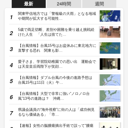
最新
24時間
週間
関東甲信地方では「警報級の大雨」となる地域
や期間が拡大する可能性…
5歳で両足切断、差別や困難を乗り越え挑戦続
けた人生 「人生は捨てた…
【台風情報】台風15号はお盆休みに東北地方に
直撃する恐れ 関東も影…
愛子さま、学習院幼稚園での思い出 運動会で
は天皇皇后両陛下が笑顔…
【台風情報】ダブル台風の今後の進路予想は
台風15号は11日（火）午…
【台風情報】大型で非常に強い“ノロノロ台
風”13号の進路は？ 沖縄…
県議会議員の“海外視察”に街の人は「成功例見
るなら価値ある」「市…
【速報】女性の脳腫瘍摘出手術で誤って“腫瘍