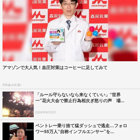
アマゾンで大人気！血圧対策はコーヒーに足してみて
PR(森永乳業)
「ルール守らないなら来なくていい」“世界
一”花火大会で禁止行為相次ぎ怒りの声 場...
2026年8月3日
ベントレー乗り捨て猛ダッシュで逃走…フォロ
ワー55万人“自称インフルエンサー”を...