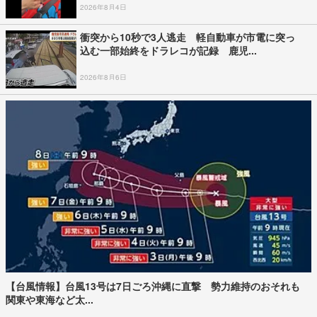
2026年8月4日
衝突から10秒で3人逃走 軽自動車が市電に突っ
込む一部始終をドラレコが記録 鹿児...
2026年8月6日
【台風情報】台風13号は7日ごろ沖縄に直撃 勢力維持のおそれも
関東や東海など太...