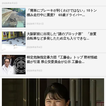
2026年8月3日
「簡単にブレーキが利くわけではない」10トン
積み走行中に震度7 65歳ドライバー...
2026年7月31日
大阪駅前に出現した“謎のブロック群” 「放置
自転車など多発したため立ち入りできな...
2026年8月4日
特定危険指定暴力団『工藤会』トップ 野村悟総
裁が引退 県公安委員会が公示 工藤会...
2026年8月5日