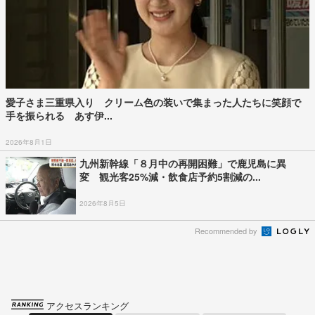
愛子さま三重県入り クリーム色の装いで集まった人たちに笑顔で
手を振られる あす伊...
2026年8月1日
九州新幹線「８月中の再開困難」で鹿児島に異
変 観光客25%減・飲食店予約5割減の...
2026年8月5日
Recommended by
アクセスランキング