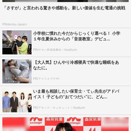
「さすが」と言われる驚きや感動を。新しい価値を生む電通の挑戦
PR(dentsu Japan)
小学校に慣れた今だからじっくり選べる！ 小学
１年生夏休みからの「音楽教室」デビュ...
PR(ヤマハ音楽振興会｜HugKum)
【大人気】ひんやり冷感寝具で快適な睡眠をあ
なたに。
PR(アイリスプラザ)
いま最も相談したい保育士・てぃ先生がアドバ
イス！ 子どもの“おてつだい”に、どん...
PR(アタック・キュキュット｜Hugkum)