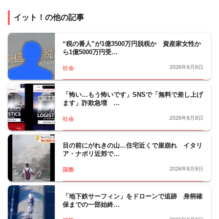
イット！の他の記事
“税の番人”が1億3500万円脱税か 資産家女性か
ら1億5000万円受…
2026年8月8日
社会
「怖い…もう怖いです」SNSで「無料で差し上げ
ます」詐欺急増 …
2026年8月8日
社会
目の前にがれきの山…住宅近くで崖崩れ イタリ
ア・ナポリ近郊で…
2026年8月8日
国際
「地下鉄サーフィン」をドローンで追跡 身柄確
保までの一部始終…
2026年8月8日