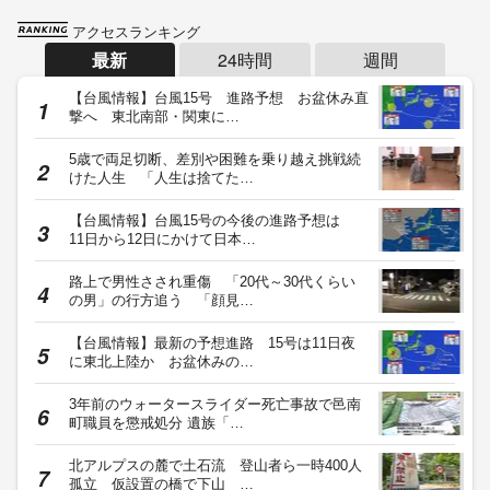
アクセスランキング
最新
24時間
週間
【台風情報】台風15号 進路予想 お盆休み直
撃へ 東北南部・関東に…
5歳で両足切断、差別や困難を乗り越え挑戦続
けた人生 「人生は捨てた…
【台風情報】台風15号の今後の進路予想は
11日から12日にかけて日本…
路上で男性さされ重傷 「20代～30代くらい
の男」の行方追う 「顔見…
【台風情報】最新の予想進路 15号は11日夜
に東北上陸か お盆休みの…
3年前のウォータースライダー死亡事故で邑南
町職員を懲戒処分 遺族「…
北アルプスの麓で土石流 登山者ら一時400人
孤立 仮設置の橋で下山 …