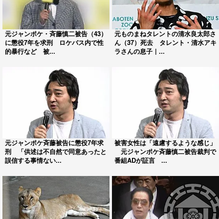
元ジャンポケ・斉藤慎二被告（43）
元ものまねタレントの清水良太郎さ
に懲役7年を求刑 ロケバス内で性
ん（37）死去 タレント・清水アキ
的暴行など 被...
ラさんの息子｜...
元ジャンポケ斉藤被告に懲役7年求
被害女性は「遠慮するような感じ」
刑 「供述は不自然で同意あったと
元ジャンポケ斉藤慎二被告裁判で
誤信する事情ない...
番組ADが証言 ...