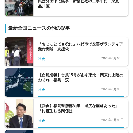
民は外出中で無事 新築住宅の工事中に 東京・
の垣根を越えて取材に取り組んでいます。
品川区
最新全国ニュースの他の記事
「ちょっとでも役に」八代市で災害ボランティア
受付開始 支援依…
2026年8月10日
社会
【台風情報】台風15号があす東北・関東に上陸の
おそれ 福島・茨…
2026年8月10日
社会
【独自】福岡県服部知事「過度な配慮あった」
「忖度生じる関係は…
2026年8月10日
社会