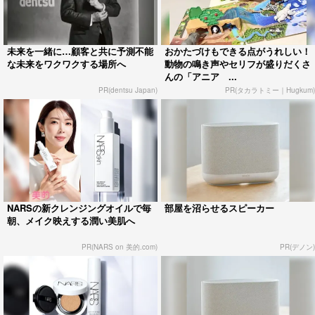
未来を一緒に…顧客と共に予測不能
おかたづけもできる点がうれしい！
な未来をワクワクする場所へ
動物の鳴き声やセリフが盛りだくさ
んの「アニア ...
PR(dentsu Japan)
PR(タカラトミー｜Hugkum)
NARSの新クレンジングオイルで毎
部屋を沼らせるスピーカー
朝、メイク映えする潤い美肌へ
PR(NARS on 美的.com)
PR(デノン)