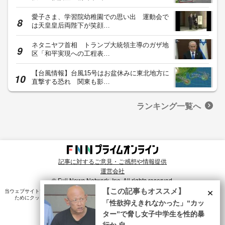
愛子さま、学習院幼稚園での思い出 運動会で
は天皇皇后両陛下が笑顔…
ネタニヤフ首相 トランプ大統領主導のガザ地
区「和平実現への工程表…
【台風情報】台風15号はお盆休みに東北地方に
直撃する恐れ 関東も影…
ランキング一覧へ
記事に対するご意見・ご感想や情報提供
運営会社
© Fuji News Network, Inc. All rights reserved.
×
【この記事もオススメ】
当ウェブサイトでは、ユーザのニーズ・興味・関⼼に合致したコンテンツや広告配信を提供する
ためにクッキーを使⽤しています。詳細は、
プライバシーポリシー
をご確認ください。
「性欲抑えきれなかった」“カッ
ター”で脅し女子中学生を性的暴