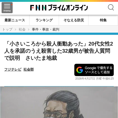
検索
最新ニュース
ランキング
そなえる防災
特集
トップ
社会
事件・事故・裁判
「小さいころから殺人衝動あった」20代女性2
人を承諾のうえ殺害した32歳男が被告人質問
で説明 さいたま地裁
フジテレビ
社会部
2026年4月27日 月曜 午後6:25