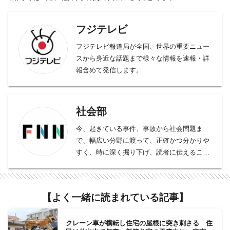
フジテレビ
フジテレビ報道局が全国、世界の重要ニュー
スから身近な話題まで様々な情報を速報・詳
報含めて発信します。
社会部
今、起きている事件、事故から社会問題ま
で、幅広い分野に渡って、正確かつ分かりや
すく、時に深く掘り下げ、読者に伝えること
をモットーとしております。
事件、事故、裁判から、医療、年金、運輸･
交通･国土、教育、科学、宇宙、災害・防災
【よく一緒に読まれている記事】
など、幅広い分野をフォロー。天皇陛下など
皇室の動向、都政から首都圏自治体の行政も
担当。社会問題、調査報道については、分野
クレーン車が横転し住宅の屋根に突き刺さる 住