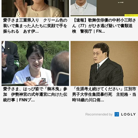
愛子さま三重県入り クリーム色の
【速報】歌舞伎俳優の中村小三郎さ
装いで集まった人たちに笑顔で手を
ん（77）がひき逃げ疑いで書類送
振られる あす伊...
検 警視庁｜FN...
愛子さま、はっぴ姿で「御木曳」参
「生涯考え続けてください」江別市
加 伊勢神宮の式年遷宮に向けた伝
男子大学生集団暴行死 主犯格・当
統行事｜FNNプ...
時18歳の川口侑...
Recommended by