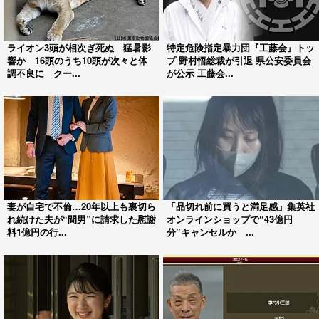
ライオン3頭が相次ぎ死ぬ 猛暑影
特定危険指定暴力団『工藤会』トッ
響か 16頭のうち10頭が次々と体
プ 野村悟総裁が引退 県公安委員会
調不良に クー...
が公示 工藤会...
妻が自宅で不倫…20年以上も裏切ら
「品切れ前に買うと満足感」集英社
れ続けた夫が“間男”に請求した慰謝
オンラインショップで“43億円
料1億円の行...
分”キャンセルか ...