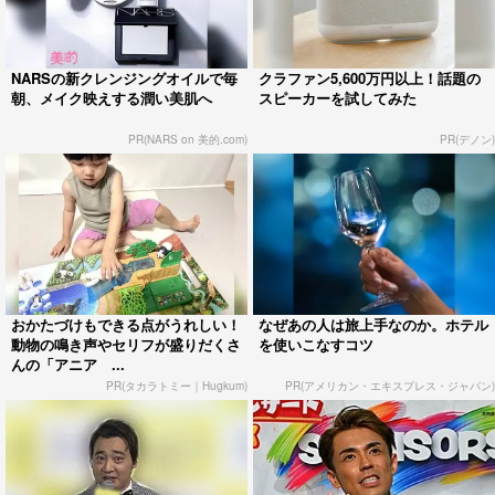
NARSの新クレンジングオイルで毎
クラファン5,600万円以上！話題の
朝、メイク映えする潤い美肌へ
スピーカーを試してみた
PR(NARS on 美的.com)
PR(デノン)
おかたづけもできる点がうれしい！
なぜあの人は旅上手なのか。ホテル
動物の鳴き声やセリフが盛りだくさ
を使いこなすコツ
んの「アニア ...
PR(タカラトミー｜Hugkum)
PR(アメリカン・エキスプレス・ジャパン)