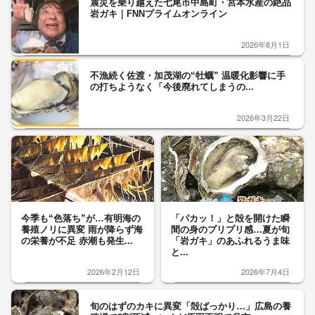
震災を乗り越えた七尾市中島町・宮本水産の絶品
岩ガキ｜FNNプライムオンライン
2026年8月1日
不漁続く佐渡・加茂湖の“牡蠣” 温暖化影響に手
の打ちようなく「今後廃れてしまうの...
2026年3月22日
今季も“色落ち”が…有明海の
「パカッ！」と殻を開けた瞬
養殖ノリに異変 雨が降らず海
間の身のプリプリ感…夏が旬
の栄養が不足 赤潮も発生...
「岩ガキ」のあふれるうま味
と...
2026年2月12日
2026年7月4日
旬のはずのカキに異変「殻ばっかり…」広島の養