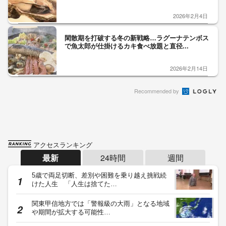
2026年2月4日
閑散期を打破する冬の新戦略…ラグーナテンボス
で魚太郎が仕掛けるカキ食べ放題と直径...
2026年2月14日
Recommended by
アクセスランキング
最新
24時間
週間
5歳で両足切断、差別や困難を乗り越え挑戦続
けた人生 「人生は捨てた…
関東甲信地方では「警報級の大雨」となる地域
や期間が拡大する可能性…