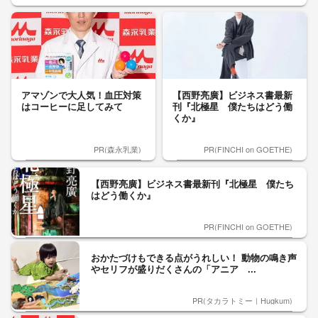
アマゾンで大人気！血圧対策
【西野亮廣】ビジネス書最新
はコーヒーに足してみて
刊『北極星 僕たちはどう働
くか』
PR(森永乳業)
PR(FINCHI on GOETHE)
【西野亮廣】ビジネス書最新刊『北極星 僕たち
はどう働くか』
PR(FINCHI on GOETHE)
おかたづけもできる点がうれしい！ 動物の鳴き声
やセリフが盛りだくさんの「アニア ...
PR(タカラトミー｜Hugkum)