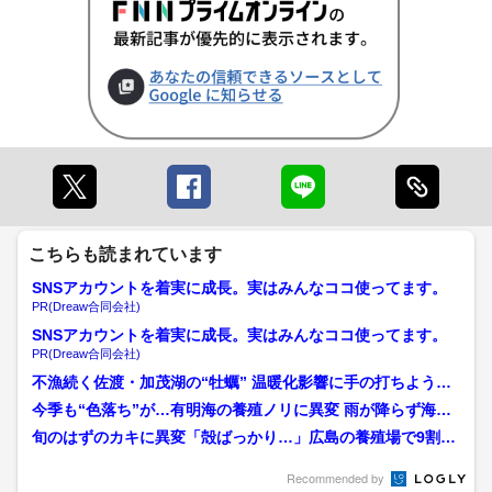
こちらも読まれています
SNSアカウントを着実に成長。実はみんなココ使ってます。
PR(Dreaw合同会社)
SNSアカウントを着実に成長。実はみんなココ使ってます。
PR(Dreaw合同会社)
不漁続く佐渡・加茂湖の“牡蠣” 温暖化影響に手の打ちような
く「今後廃れてしまうの...
今季も“色落ち”が…有明海の養殖ノリに異変 雨が降らず海の
栄養が不足 赤潮も発生...
旬のはずのカキに異変「殻ばっかり…」広島の養殖場で9割死
滅 いまだ原因不明で呉市...
Recommended by