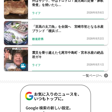
外はサクッ、中はトロトロ！鹿児島の定番「豚軟
骨煮」を焼いたら…
2026年8月6日
ライフ
「至高の太刀魚」を全国へ 宮崎市初となる水産
ブランド「檍浜ゴ…
2026年8月2日
都道府県
震災を乗り越えた七尾市中島町・宮本水産の絶品
岩ガキ
2026年8月1日
ライフ
一覧ページへ