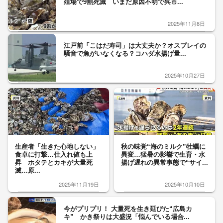
殖場で9割死滅 いまだ原因不明で呉市...
2025年11月8日
江戸前「こはだ寿司」は大丈夫か？オスプレイの
騒音で魚がいなくなる？コハダ水揚げ量...
2025年10月27日
生産者「生きた心地しない」
秋の味覚“海のミルク”牡蠣に
食卓に打撃…仕入れ値も上
異変…猛暑の影響で生育・水
昇 ホタテとカキが大量死
揚げ遅れの異常事態で“サイ...
滅…原...
2025年11月19日
2025年10月10日
今がプリプリ！ 大量死を生き延びた“広島カ
キ” かき祭りは大盛況「悩んでいる場合...