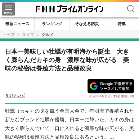
検索
最新ニュース
ランキング
そなえる防災
特集
トップ
ライフ
グルメ
日本一美味しい牡蠣が有明海から誕生 大き
く膨らんだカキの身 濃厚な味が広がる 美
味の秘密は養殖方法と品種改良
サガテレビ
2026年4月23日 木曜 午後0:08
牡蠣（カキ）の味を競う全国大会で、有明海で養殖された
新たなブランド牡蠣が優勝、日本一に輝いた。カキの身は
大きく膨らんでいて、口に入れると濃厚な味が広がる。美
味の秘密は養殖方法と品種改良にあるという。…