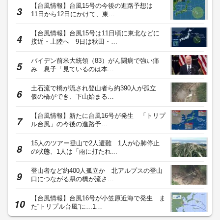
【台風情報】台風15号の今後の進路予想は
11日から12日にかけて、東…
【台風情報】台風15号は11日頃に東北などに
接近・上陸へ 9日は秋田・…
バイデン前米大統領（83）がん闘病で強い痛
み 息子「見ているのは本…
土石流で橋が流され登山者ら約390人が孤立
仮の橋ができ、下山始まる…
【台風情報】新たに台風16号が発生 「トリプ
ル台風」の今後の進路予…
15人のツアー登山で2人遭難 1人が心肺停止
の状態、1人は「雨に打たれ…
登山者など約400人孤立か 北アルプスの登山
口につながる県の橋が流さ…
【台風情報】台風16号が小笠原近海で発生 ま
た“トリプル台風”に…1…