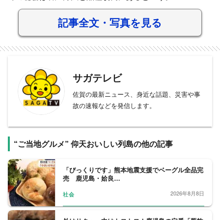
記事全文・写真を見る
サガテレビ
佐賀の最新ニュース、身近な話題、災害や事
故の速報などを発信します。
“ご当地グルメ” 仰天おいしい列島の他の記事
「びっくりです」熊本地震支援でベーグル全品完
売 鹿児島・姶良…
2026年8月8日
社会