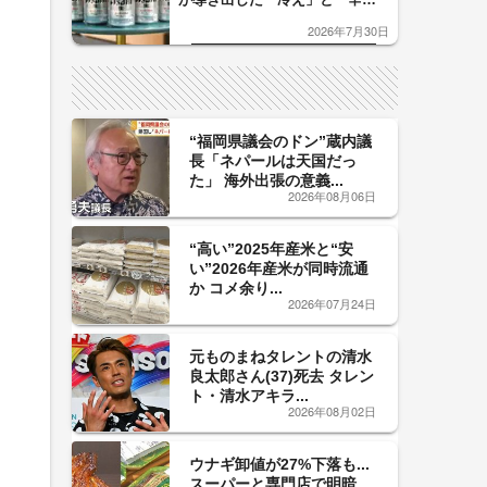
口」のおいしい関係 青く変化
2026年7月30日
した「辛口カーブ」が飲み頃の
サイン！
“福岡県議会のドン”蔵内議
長「ネパールは天国だっ
た」 海外出張の意義...
2026年08月06日
“高い”2025年産米と“安
い”2026年産米が同時流通
か コメ余り...
2026年07月24日
元ものまねタレントの清水
良太郎さん(37)死去 タレン
ト・清水アキラ...
2026年08月02日
ウナギ卸値が27%下落も...
スーパーと専門店で明暗