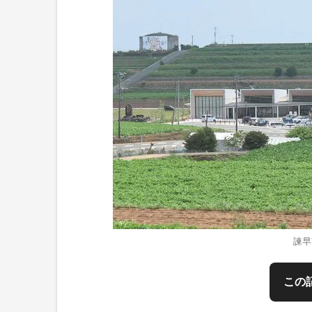
諫早
この