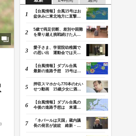
【台風情報】台風15号はお
盆休みに東北地方に直撃す
る恐れ 関東も影…
5歳で両足切断、差別や困難
を乗り越え挑戦続けた人
生 「人生は捨てた…
愛子さま、学習院幼稚園で
の思い出 運動会では天皇
皇后両陛下が笑顔…
【台風情報】ダブル台風
最新の進路予想 15号は北
日本・東日本へ …
押収スマホから770本のわい
駅
せつ動画 15歳少女に酒と
薬飲ませ性的暴行…
【台風情報】ダブル台風の
今後の進路予想は 来週、
台風15号が北日本…
「ネパールは天国」蔵内議
0
長の発言が波紋 維新・吉
村代表「福岡県議…