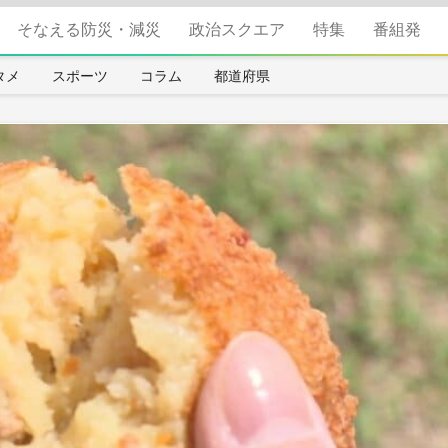
そなえる防災・減災
政治スクエア
特集
番組発
タメ
スポーツ
コラム
都道府県