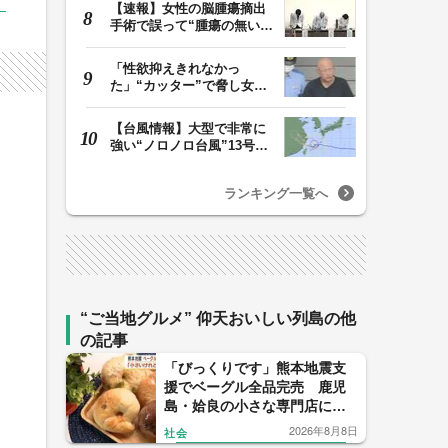
【速報】女性の脳腫瘍摘出
手術で誤って“腫瘍の無い部
位”を摘出 脳…
「性欲抑えきれなかっ
た」“カッター”で脅し女子
中学生を性的暴行か…
【台風情報】大型で非常に
強い“ノロノロ台風”13号の
進路は？ 沖縄…
ランキング一覧へ
“ご当地グルメ” 仰天おいしい列島の他
の記事
「びっくりです」熊本地震支
援でベーグル全品完売 鹿児
島・姶良の小さな専門店に
人々が集った理由
2026年8月8日
社会