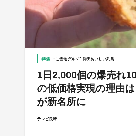
“ご当地グルメ” 仰天おいしい列島
1日2,000個の爆売
の低価格実現の理由は
が新名所に
テレビ長崎