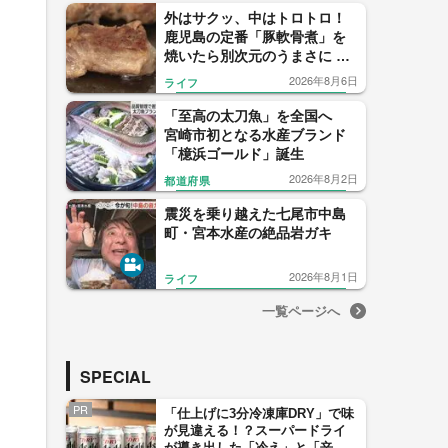
外はサクッ、中はトロトロ！
鹿児島の定番「豚軟骨煮」を
焼いたら別次元のうまさに 鹿
児島・曽於市の主婦が生んだ
2026年8月6日
ライフ
「焼きなんこつ」が話題沸騰
「至高の太刀魚」を全国へ
宮崎市初となる水産ブランド
「檍浜ゴールド」誕生
2026年8月2日
都道府県
震災を乗り越えた七尾市中島
町・宮本水産の絶品岩ガキ
2026年8月1日
ライフ
一覧ページへ
SPECIAL
PR
「仕上げに3分冷凍庫DRY」で味
が見違える！？スーパードライ
が導き出した「冷え」と「辛