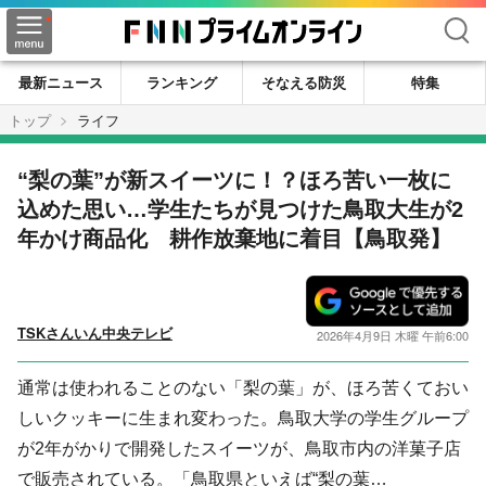
検索
最新ニュース
ランキング
そなえる防災
特集
トップ
ライフ
“梨の葉”が新スイーツに！？ほろ苦い一枚に
込めた思い…学生たちが見つけた鳥取大生が2
年かけ商品化 耕作放棄地に着目【鳥取発】
TSKさんいん中央テレビ
2026年4月9日 木曜 午前6:00
通常は使われることのない「梨の葉」が、ほろ苦くておい
しいクッキーに生まれ変わった。鳥取大学の学生グループ
が2年がかりで開発したスイーツが、鳥取市内の洋菓子店
で販売されている。「鳥取県といえば“梨の葉…