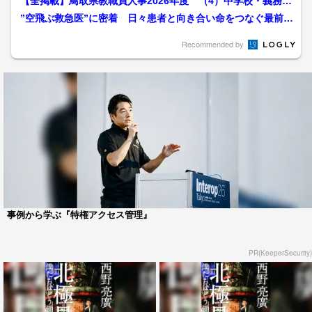
【全掲載】鳥取県教職員人事2026年度 （4）中学校・義務教
育学校 主幹教諭、教...
”空飛ぶ救急医”に密着 日々患者と向き合い命をつなぐ最前線
で奔走 地域医療ため一...
Recommended by
事例から学ぶ『特権アクセス管理』
PR(KeeperSecurity)