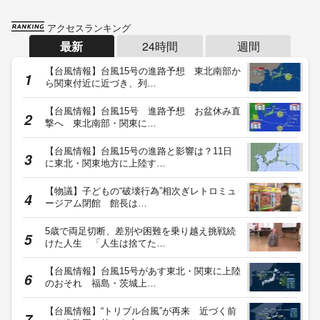
アクセスランキング
最新
24時間
週間
【台風情報】台風15号の進路予想 東北南部か
ら関東付近に近づき、列…
【台風情報】台風15号 進路予想 お盆休み直
撃へ 東北南部・関東に…
【台風情報】台風15号の進路と影響は？11日
に東北・関東地方に上陸す…
【物議】子どもの“破壊行為”相次ぎレトロミュ
ージアム閉館 館長は…
5歳で両足切断、差別や困難を乗り越え挑戦続
けた人生 「人生は捨てた…
【台風情報】台風15号があす東北・関東に上陸
のおそれ 福島・茨城上…
【台風情報】“トリプル台風”が再来 近づく前