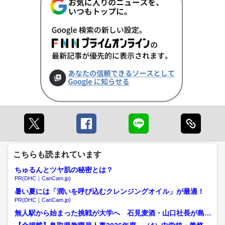
こちらも読まれています
ちゅるんとツヤ肌の秘密とは？
PR(DHC｜CanCam.jp)
暑い夏には「潤いを呼び込むクレンジングオイル」が最適！
PR(DHC｜CanCam.jp)
無人駅から始まった挑戦が大学へ 石見麦酒・山口社長が島根
大客員教授に就任 「地域...