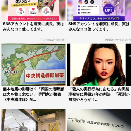
SNSアカウントを着実に成長。実は
SNSアカウントを着実に成長。実は
みんなココ使ってます。
みんなココ使ってます。
PR(Dreaw合同会社)
PR(Dreaw合同会社)
熊本地震の影響は？「四国の活断層
「殺人の実行行為にあたる」内田梨
は力を蓄え危ない」 専門家が警鐘
瑚被告に懲役27年の判決 「死刑か
《中央構造線》M...
無期やろうが！...