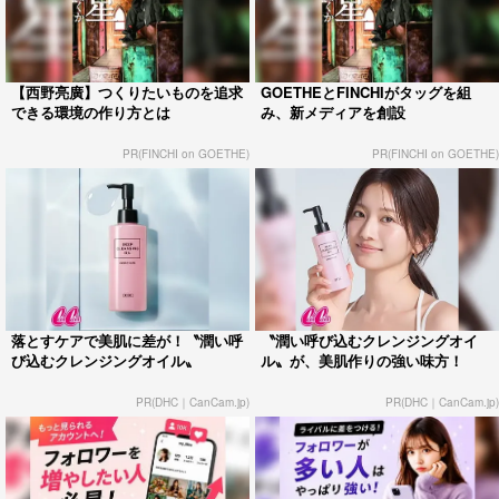
【西野亮廣】つくりたいものを追求
GOETHEとFINCHIがタッグを組
できる環境の作り方とは
み、新メディアを創設
PR(FINCHI on GOETHE)
PR(FINCHI on GOETHE)
落とすケアで美肌に差が！〝潤い呼
〝潤い呼び込むクレンジングオイ
び込むクレンジングオイル〟
ル〟が、美肌作りの強い味方！
PR(DHC｜CanCam.jp)
PR(DHC｜CanCam.jp)