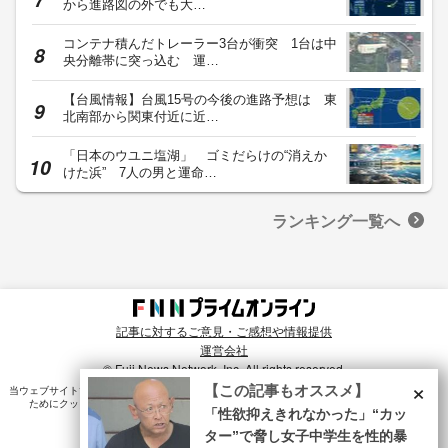
から進路図の外でも大…
コンテナ積んだトレーラー3台が衝突 1台は中
央分離帯に突っ込む 運…
【台風情報】台風15号の今後の進路予想は 東
北南部から関東付近に近…
「日本のウユニ塩湖」 ゴミだらけの“消えか
けた浜” 7人の男と運命…
ランキング一覧へ
記事に対するご意見・ご感想や情報提供
運営会社
© Fuji News Network, Inc. All rights reserved.
×
【この記事もオススメ】
当ウェブサイトでは、ユーザのニーズ・興味・関⼼に合致したコンテンツや広告配信を提供する
ためにクッキーを使⽤しています。詳細は、
プライバシーポリシー
をご確認ください。
「性欲抑えきれなかった」“カッ
ター”で脅し女子中学生を性的暴