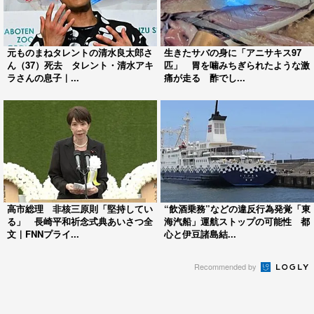
元ものまねタレントの清水良太郎さ
生きたサバの身に「アニサキス97
ん（37）死去 タレント・清水アキ
匹」 胃を噛みちぎられたような激
ラさんの息子｜...
痛が走る 酢でし...
高市総理 非核三原則「堅持してい
“飲酒乗務”などの違反行為発覚「東
る」 長崎平和祈念式典あいさつ全
海汽船」運航ストップの可能性 都
文｜FNNプライ...
心と伊豆諸島結...
Recommended by