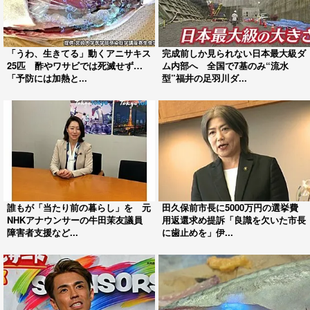
「うわ、生きてる」動くアニサキス
完成前しか見られない日本最大級ダ
25匹 酢やワサビでは死滅せず…
ム内部へ 全国で7基のみ“流水
「予防には加熱と...
型”福井の足羽川ダ...
誰もが「当たり前の暮らし」を 元
田久保前市長に5000万円の選挙費
NHKアナウンサーの牛田茉友議員
用返還求め提訴「良識を欠いた市長
障害者支援など...
に歯止めを」伊...