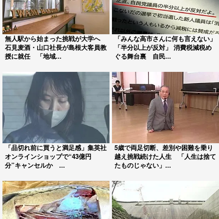
無人駅から始まった挑戦が大学へ
「みんな高市さんに何も言えない」
石見麦酒・山口社長が島根大客員教
「半分以上が反対」 消費税減税め
授に就任 「地域...
ぐる舞台裏 自民...
「品切れ前に買うと満足感」集英社
5歳で両足切断、差別や困難を乗り
オンラインショップで“43億円
越え挑戦続けた人生 「人生は捨て
分”キャンセルか ...
たものじゃない」...