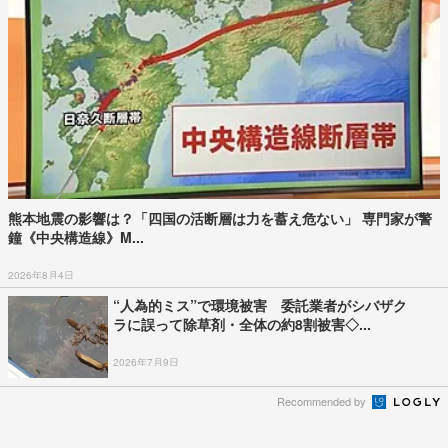
熊本地震の影響は？「四国の活断層は力を蓄え危ない」 専門家が警
鐘《中央構造線》M...
2026年8月4日
“人為的ミス”で環境被害 委託業者がシバザク
ラに誤って除草剤・全体の約8割被害◇...
2026年7月9日
Recommended by