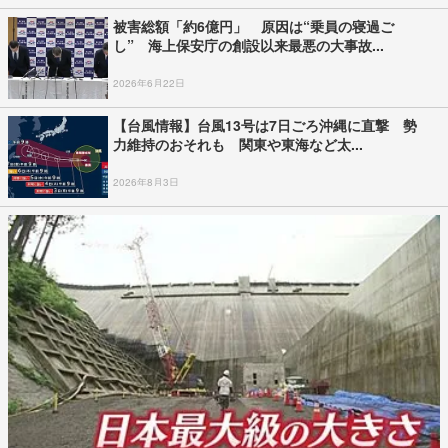
被害総額「約6億円」 原因は“乗員の寝過ご
し” 海上保安庁の創設以来最悪の大事故...
2026年6月22日
【台風情報】台風13号は7日ごろ沖縄に直撃 勢
力維持のおそれも 関東や東海など太...
2026年8月3日