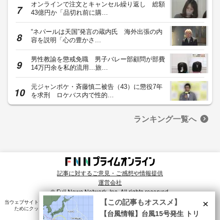
オンラインで注文とキャンセル繰り返し 総額
43億円か「品切れ前に購…
“ネパールは天国”発言の蔵内氏 海外出張の内
容を説明「心の豊かさ…
男性教諭を懲戒免職 男子バレー部顧問が部費
14万円余を私的流用…旅…
元ジャンポケ・斉藤慎二被告（43）に懲役7年
を求刑 ロケバス内で性的…
ランキング一覧へ
記事に対するご意見・ご感想や情報提供
運営会社
© Fuji News Network, Inc. All rights reserved.
×
【この記事もオススメ】
当ウェブサイトでは、ユーザのニーズ・興味・関⼼に合致したコンテンツや広告配信を提供する
ためにクッキーを使⽤しています。詳細は、
プライバシーポリシー
をご確認ください。
【台風情報】台風15号発生 トリ