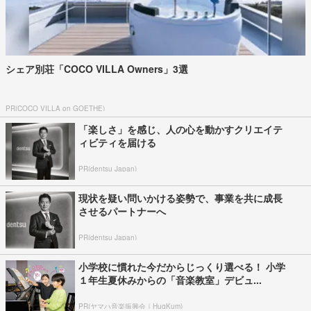
シェア別荘「COCO VILLA Owners」3選
PR(COCO VILLA on GOETHE)
「楽しさ」を感じ、人の心を動かすクリエイテ
ィビティを届ける
PR(dentsu Japan)
現状を疑い問いかける姿勢で、事業を共に成長
させるパートナーへ
PR(dentsu Japan)
小学校に慣れた今だからじっくり選べる！ 小学
１年生夏休みからの「音楽教室」デビュ...
PR(ヤマハ音楽振興会｜HugKum)