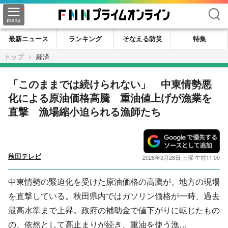
検索
最新ニュース
ランキング
そなえる防災
特集
トップ
経済
「このままでは続けられない」 中東情勢悪
化による原油価格高騰 重油値上げが漁業を
直撃 漁場縮小迫られる漁師たち
秋田テレビ
2026年3月28日 土曜 午前11:00
中東情勢の緊迫化を受けた原油価格の高騰が、地方の現場
を直撃している。秋田県内ではガソリン価格が一時、過去
最高水準まで上昇。政府の補助金で値下がりに転じたもの
の、依然として高止まりが続き、重油を使う漁…