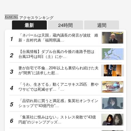
アクセスランキング
最新
24時間
週間
「ネパールは天国」蔵内議長の発言が波紋 維
新・吉村代表「福岡県議…
【台風情報】ダブル台風の今後の進路予想は
台風13号は8日（土）にか…
妻が自宅で不倫…20年以上も裏切られ続けた夫
が“間男”に請求した慰…
「うわ、生きてる」動くアニサキス25匹 酢や
ワサビでは死滅せず…「…
「品切れ前に買うと満足感」集英社オンライン
ショップで“43億円分”…
「集英社に恨みはない」ストレス発散で“43億
円超”のジャンプグッズ…