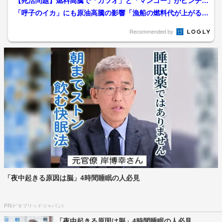
【死活問題】燃料高騰で「カツオ」と「マンゴー」がピンチ！
経費1,000万円増も…...
「呼子のイカ」にも原油高騰の影響「漁船の燃料代が上がると
採算とれない」不安募らせ...
Recommended by
「夜中起きる原因は脳」4時間睡眠の人必見
PR(ビタブリッドジャパン)
「夜中起きる原因は脳」4時間睡眠の人必見