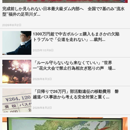
完成前しか見られない日本最大級ダム内部へ 全国で7基のみ“流水
型”福井の足羽川ダ...
2026年8月2日
1300万円超で中古ポルシェ購入もまさかの欠陥
トラブルで「公道を走れない」…裁判...
2025年10月9日
「ルール守らないなら来なくていい」“世界
一”花火大会で禁止行為相次ぎ怒りの声 場...
2026年8月3日
「日帰りで26万円」部活動遠征の移動費用 磐
越道バス事故から考える安全対策と重く...
2026年8月2日