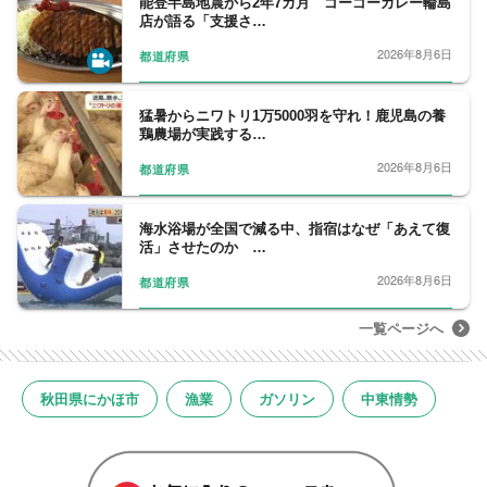
能登半島地震から2年7カ月 ゴーゴーカレー輪島
店が語る「支援さ…
2026年8月6日
都道府県
猛暑からニワトリ1万5000羽を守れ！鹿児島の養
鶏農場が実践する…
2026年8月6日
都道府県
海水浴場が全国で減る中、指宿はなぜ「あえて復
活」させたのか …
2026年8月6日
都道府県
一覧ページへ
秋田県にかほ市
漁業
ガソリン
中東情勢