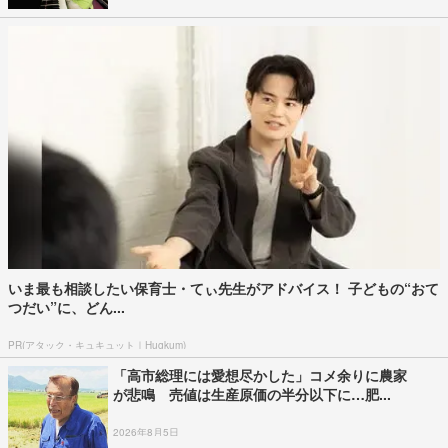
いま最も相談したい保育士・てぃ先生がアドバイス！ 子どもの“おて
つだい”に、どん...
PR(アタック・キュキュット｜Hugkum)
「高市総理には愛想尽かした」コメ余りに農家
が悲鳴 売値は生産原価の半分以下に…肥...
2026年8月5日