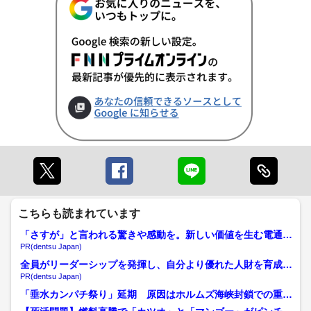
こちらも読まれています
「さすが」と言われる驚きや感動を。新しい価値を生む電通の
挑戦
PR(dentsu Japan)
全員がリーダーシップを発揮し、自分より優れた人財を育成す
る
PR(dentsu Japan)
「垂水カンパチ祭り」延期 原因はホルムズ海峡封鎖での重油
不足、漁協「いつか必ず開...