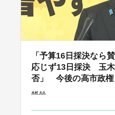
「予算16日採決なら
応じず13日採決 玉
否」 今後の高市政権
木村 大久