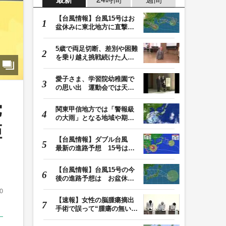
【台風情報】台風15号はお
盆休みに東北地方に直撃す
る恐れ 関東も影…
5歳で両足切断、差別や困難
を乗り越え挑戦続けた人
生 「人生は捨てた…
愛子さま、学習院幼稚園で
の思い出 運動会では天皇
皇后両陛下が笑顔…
党
関東甲信地方では「警報級
の大雨」となる地域や期間
拒
が拡大する可能性…
【台風情報】ダブル台風
最新の進路予想 15号は北
日本・東日本へ …
【台風情報】台風15号の今
後の進路予想は お盆休み
に東北地方に直撃…
0
【速報】女性の脳腫瘍摘出
手術で誤って“腫瘍の無い部
位”を摘出 脳…