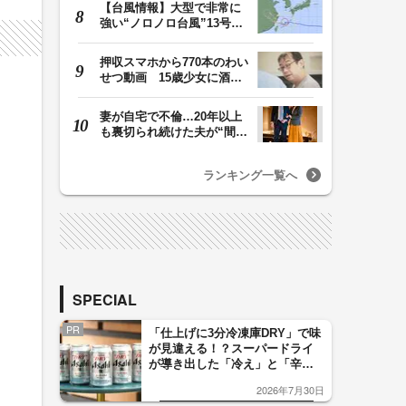
【台風情報】大型で非常に
強い“ノロノロ台風”13号の
進路は？ 沖縄…
押収スマホから770本のわい
せつ動画 15歳少女に酒と
薬飲ませ性的暴行…
妻が自宅で不倫…20年以上
も裏切られ続けた夫が“間
男”に請求した慰…
ランキング一覧へ
SPECIAL
PR
「仕上げに3分冷凍庫DRY」で味
が見違える！？スーパードライ
が導き出した「冷え」と「辛
口」のおいしい関係 青く変化
2026年7月30日
した「辛口カーブ」が飲み頃の