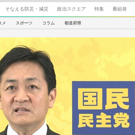
そなえる防災・減災
政治スクエア
特集
番組発
タメ
スポーツ
コラム
都道府県