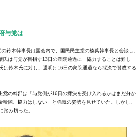
府与党は
民党の鈴木幹事長は国会内で、国民民主党の榛葉幹事長と会談し
葉氏は与党が目指す13日の衆院通過に「協力することは難し
氏は鈴木氏に対し、週明け16日の衆院通過なら採決で賛成する
主党の幹部は「与党側が16日の採決を受け入れるかはまだ分か
金輪際、協力はしない」と強気の姿勢を見せていた。しかし、
に踏み切った。