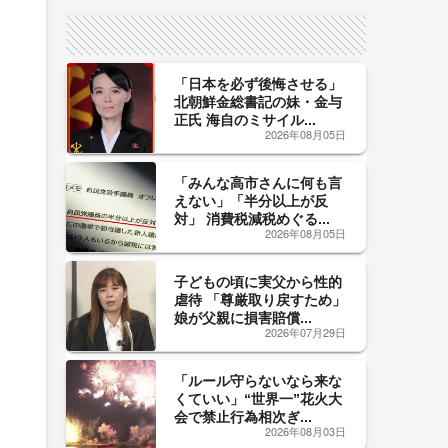
サイン！
「日本を必ず後悔させる」
北朝鮮金総書記の妹・金与
正氏 海自のミサイル...
2026年08月05日
「みんな高市さんに何も言
えない」「半分以上が反
対」 消費税減税めぐる...
2026年08月05日
子どもの頃に実父から性的
虐待 「尊厳取り戻すため」
娘が父親に損害賠償...
2026年07月29日
「ルール守らないなら来な
くていい」“世界一”花火大
会で禁止行為相次ぎ...
2026年08月03日