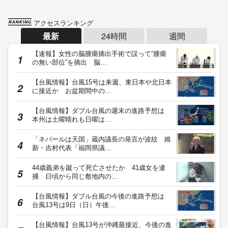
アクセスランキング
最新
24時間
週間
【速報】女性の脳腫瘍摘出手術で誤って“腫瘍
の無い部位”を摘出 脳…
【台風情報】台風15号は来週、東日本や北日本
に接近か お盆期間中の…
【台風情報】ダブル台風の週末の進路予想は
本州は土曜晴れも日曜は…
「ネパールは天国」蔵内議長の発言が波紋 維
新・吉村代表「福岡県議…
44歳義弟を蹴って死亡させたか 41歳女を逮
捕 日頃から同じ敷地内の…
【台風情報】ダブル台風の今後の進路予想は
台風13号は9日（日）午後…
【台風情報】台風13号が沖縄最接近、今後の進