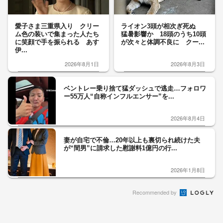
愛子さま三重県入り クリー
ライオン3頭が相次ぎ死ぬ
ム色の装いで集まった人たち
猛暑影響か 18頭のうち10頭
に笑顔で手を振られる あす
が次々と体調不良に クー...
伊...
2026年8月1日
2026年8月3日
ベントレー乗り捨て猛ダッシュで逃走…フォロワ
ー55万人“自称インフルエンサー”を...
2026年8月4日
妻が自宅で不倫…20年以上も裏切られ続けた夫
が“間男”に請求した慰謝料1億円の行...
2026年1月8日
Recommended by