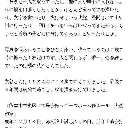
「食事も一人で取っていたし、他の人が勝手に入れないよ
うに襖を目張りしたりとか、ほとんど座って絵を描いた
り、文字を書いたり、夜はそういう状態。昼間は出て山や
川に行ったり、『野イチゴをいっぱい採ってきたから、ち
ょっと近所の子どもに分けてやろう』とやったりとか」
写真を撮られることをひどく嫌い、残っているのは７歳の
時に撮った１枚だけです。人と関わらず、唯一、心を許し
ていたのは甥の英治さんでした。
文彰さんは１９８４年に７３歳で亡くなりました。最後の
４年間は病院で過ごし、絵を描き続けていました。
（熊本市中央区／市民会館シアーズホーム夢ホール 大会
議室）
去年１２月１４日、赤穂浪士討ち入りの日。活弁上演会は