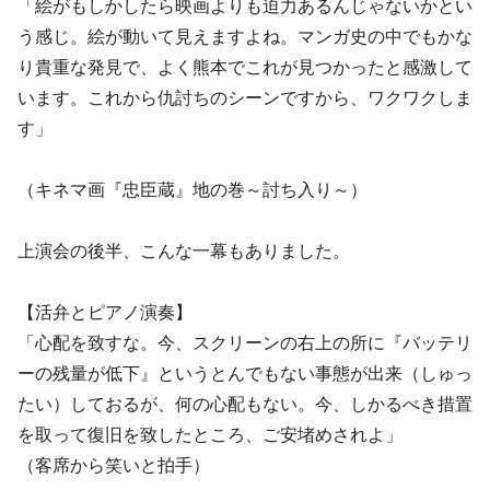
「絵がもしかしたら映画よりも迫力あるんじゃないかとい
う感じ。絵が動いて見えますよね。マンガ史の中でもかな
り貴重な発見で、よく熊本でこれが見つかったと感激して
います。これから仇討ちのシーンですから、ワクワクしま
す」
（キネマ画『忠臣蔵』地の巻～討ち入り～）
上演会の後半、こんな一幕もありました。
【活弁とピアノ演奏】
「心配を致すな。今、スクリーンの右上の所に『バッテリ
ーの残量が低下』というとんでもない事態が出来（しゅっ
たい）しておるが、何の心配もない。今、しかるべき措置
を取って復旧を致したところ、ご安堵めされよ」
（客席から笑いと拍手）