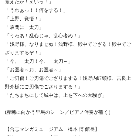
覚えたか！えいっ！」
「うわぁっ！！何をする！」
「上野、覚悟！」
「眉間に一太刀」
「うわあ！乱心じゃ、乱心者め！」
「浅野様、なりませぬ！浅野様、殿中でござる！殿中でご
ざりまするぞ！」
「今、一太刀！今、一太刀～」
「お医者～お、お医者～」
「ご刃傷！ご刃傷でござりまする！浅野内匠頭様、吉良上
野介様にご刃傷でござりまする！」
「たちまちにして城中は、上を下への大騒ぎ」
(赤穂に向かう早馬のシーン／ピアノ伴奏が響く）
【合志マンガミュージアム 橋本 博 館長】