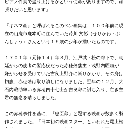
ピアノ伴奏で盛り上げるかという使命がありますので、頑
張りたいと思います」
『キネマ画』と呼ばれるこのペン画集は、１００年前に現
在の山鹿市鹿本町に住んでいた芹川 文彰（せりかわ・ぶ
んしょう）さんという１５歳の少年が描いたものです。
１７０１年（元禄１４）年３月、江戸城・松の廊下で、朝
廷からの使者の饗応役だった赤穂藩藩主・浅野内匠頭が、
嫌がらせを受けていた吉良上野介に斬りかかり、その身は
切腹、赤穂藩は取り潰しになりました。翌年の１２月、大
石内蔵助率いる赤穂四十七士が吉良邸に討ち入り、亡き主
君の無念を晴らしました。
この赤穂事件を基に、『忠臣蔵』と題する映画が数多く製
作されました。「日本初の映画スター」といわれた尾上松