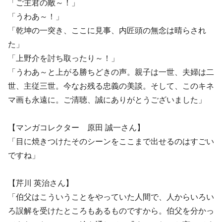
「ご主君の敵～！」
「うわあ～！」
「乾坤の一突き、ここに見事、内匠頭の無念は晴らされ
た」
「上野介を討ち取ったり～！」
「うわあ～と上がる勝ちどきの声。親子は一世、夫婦は二
世、主従三世。今なお残る忠義の美談。そして、このキネ
マ画も永遠に。ご清聴、誠にありがとうございました」
【マンガコレクター 原田 誠一さん】
「目に焼きつけたそのシーンをここまで出せるのはすごい
ですね」
【芹川 英治さん】
「伯父はこういうことをやっていた人間で、人からいろい
ろ誤解を受けたところもあるものですから。伯父を分かっ