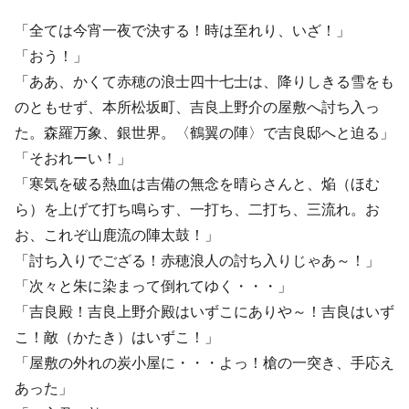
「全ては今宵一夜で決する！時は至れり、いざ！」
「おう！」
「ああ、かくて赤穂の浪士四十七士は、降りしきる雪をも
のともせず、本所松坂町、吉良上野介の屋敷へ討ち入っ
た。森羅万象、銀世界。〈鶴翼の陣〉で吉良邸へと迫る」
「そおれーい！」
「寒気を破る熱血は吉備の無念を晴らさんと、焔（ほむ
ら）を上げて打ち鳴らす、一打ち、二打ち、三流れ。お
お、これぞ山鹿流の陣太鼓！」
「討ち入りでござる！赤穂浪人の討ち入りじゃあ～！」
「次々と朱に染まって倒れてゆく・・・」
「吉良殿！吉良上野介殿はいずこにありや～！吉良はいず
こ！敵（かたき）はいずこ！」
「屋敷の外れの炭小屋に・・・よっ！槍の一突き、手応え
あった」