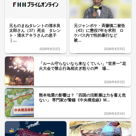
元ものまねタレントの清水良
元ジャンポケ・斉藤慎二被告
太郎さん（37）死去 タレン
（43）に懲役7年を求刑 ロ
ト・清水アキラさんの息子
ケバス内で性的暴行など
｜...
被...
2026年8月2日
2026年8月5日
「ルール守らないなら来なくていい」“世界一”花
火大会で禁止行為相次ぎ怒りの声 場...
2026年8月3日
熊本地震の影響は？「四国の活断層は力を蓄え危
ない」 専門家が警鐘《中央構造線》M...
2026年8月4日