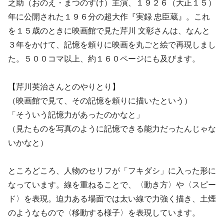
之助（おのえ・まつのすけ）主演、１９２６（大正１５）
年に公開された１９６分の超大作『実録 忠臣蔵』。これ
を１５歳のときに映画館で見た芹川 文彰さんは、なんと
３年をかけて、記憶を頼りに映画を丸ごと絵で再現しまし
た。５００コマ以上、約１６０ページにも及びます。
【芹川英治さんとのやりとり】
（映画館で見て、その記憶を頼りに描いたという）
「そういう記憶力があったのかなと」
（見たものを写真のように記憶できる能力だったんじゃな
いかなと）
ところどころ、人物のセリフが「フキダシ」に入った形に
なっています。線を重ねることで、〈動き方〉や〈スピー
ド〉を表現。迫力ある場面では太い線で力強く描き、土煙
のようなもので〈移動する様子〉を表現しています。