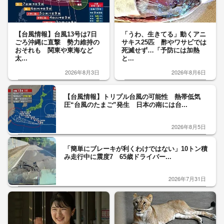
【台風情報】台風13号は7日
「うわ、生きてる」動くアニ
ごろ沖縄に直撃 勢力維持の
サキス25匹 酢やワサビでは
おそれも 関東や東海など
死滅せず…「予防には加熱
太...
と...
2026年8月3日
2026年8月6日
【台風情報】トリプル台風の可能性 熱帯低気
圧“台風のたまご”発生 日本の南には台...
2026年8月5日
「簡単にブレーキが利くわけではない」10トン積
み走行中に震度7 65歳ドライバー...
2026年7月31日