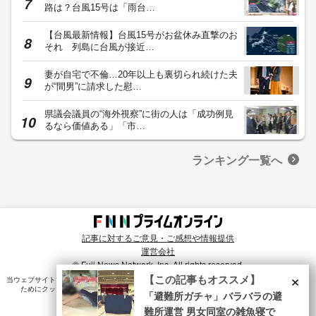
路は？台風15号は「雨台…
【台風最新情報】台風15号がお盆休み直撃のお
それ 列島に台風が接近…
妻が自宅で不倫…20年以上も裏切られ続けた夫
が“間男”に請求した慰…
県議会議員の“海外視察”に街の人は「成功例見
るなら価値ある」「市…
ランキング一覧へ
記事に対するご意見・ご感想や情報提供
運営会社
© Fuji News Network, Inc. All rights reserved.
×
【この記事もオススメ】
当ウェブサイトでは、ユーザのニーズ・興味・関⼼に合致したコンテンツや広告配信を提供する
ためにクッキーを使⽤しています。詳細は、
プライバシーポリシー
をご確認ください。
「避難所ガチャ」バラバラの避
難所運営 男女同室の雑魚寝で