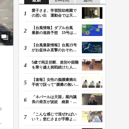
愛子さま、学習院幼稚園で
の思い出 運動会では天皇
皇后両陛下が笑顔…
【台風情報】ダブル台風
最新の進路予想 15号は北
日本・東日本へ …
【台風最新情報】台風15号
がお盆休み直撃のおそれ
列島に台風が接近…
5歳で両足切断、差別や困難
を乗り越え挑戦続けた人
・
生 「人生は捨てた…
【速報】女性の脳腫瘍摘出
手術で誤って“腫瘍の無い部
位”を摘出 脳…
「ネパールは天国」蔵内議
長の発言が波紋 維新・吉
村代表「福岡県議…
0
「こんな感じで混ぜればい
い？」悠仁さまが手際よく
豚汁を調理 同学…