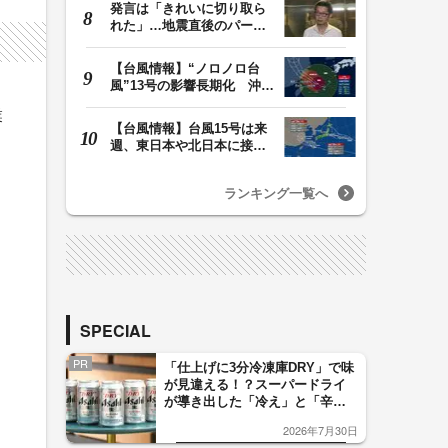
発言は「きれいに切り取ら
れた」…地震直後のパーテ
ィー開催「やって…
【台風情報】“ノロノロ台
風”13号の影響長期化 沖縄
本島は暴風域続…
業
【台風情報】台風15号は来
週、東日本や北日本に接近
か お盆期間中の…
ランキング一覧へ
SPECIAL
PR
「仕上げに3分冷凍庫DRY」で味
が見違える！？スーパードライ
が導き出した「冷え」と「辛
ト
口」のおいしい関係 青く変化
2026年7月30日
した「辛口カーブ」が飲み頃の