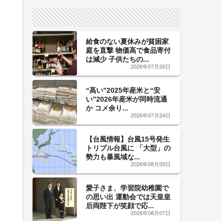
サイン！
給食のない夏休みが貧困家
庭を直撃 物価高で食品寄付
は減少 子供たちの...
2026年07月26日
“高い”2025年産米と“安
い”2026年産米が同時流通
か コメ余り...
2026年07月24日
【台風情報】台風15号発生
トリプル台風に 「大型」の
勢力も暴風域な...
2026年08月05日
愛子さま、学習院幼稚園で
の思い出 運動会では天皇皇
后両陛下が笑顔で応...
2026年08月07日